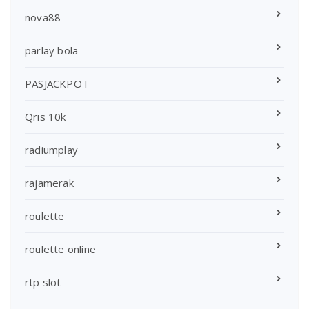
nova88
parlay bola
PASJACKPOT
Qris 10k
radiumplay
rajamerak
roulette
roulette online
rtp slot