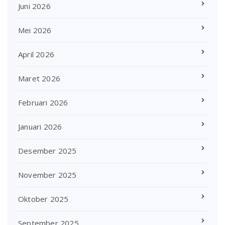
Juni 2026
Mei 2026
April 2026
Maret 2026
Februari 2026
Januari 2026
Desember 2025
November 2025
Oktober 2025
September 2025