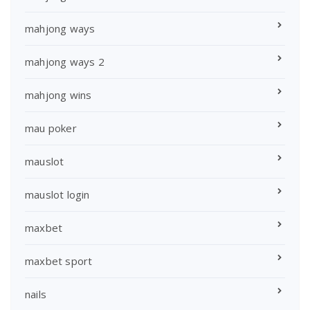
mahjong ways
mahjong ways 2
mahjong wins
mau poker
mauslot
mauslot login
maxbet
maxbet sport
nails