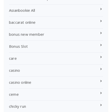
Asianbookie All
baccarat online
bonus new member
Bonus Slot
care
casino
casino online
ceme
chicky run