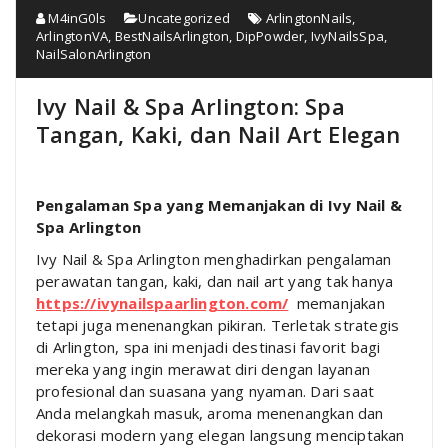
M4inG0ls
Uncategorized
ArlingtonNails
,
ArlingtonVA
,
BestNailsArlington
,
DipPowder
,
IvyNailsSpa
,
NailSalonArlington
Ivy Nail & Spa Arlington: Spa
Tangan, Kaki, dan Nail Art Elegan
Pengalaman Spa yang Memanjakan di Ivy Nail &
Spa Arlington
Ivy Nail & Spa Arlington menghadirkan pengalaman
perawatan tangan, kaki, dan nail art yang tak hanya
https://ivynailspaarlington.com/
memanjakan
tetapi juga menenangkan pikiran. Terletak strategis
di Arlington, spa ini menjadi destinasi favorit bagi
mereka yang ingin merawat diri dengan layanan
profesional dan suasana yang nyaman. Dari saat
Anda melangkah masuk, aroma menenangkan dan
dekorasi modern yang elegan langsung menciptakan