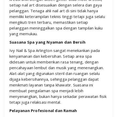
setiap nail art disesuaikan dengan selera dan gaya
pelanggan. Tenaga ahli nail art di sini tidak hanya
memiliki keterampilan teknis tinggi tetapi juga selalu
mengikuti tren terbaru, memastikan setiap
pelanggan meninggalkan spa dengan tampilan kuku
yang memukau.
Suasana Spa yang Nyaman dan Bersih
Ivy Nail & Spa Arlington sangat menekankan pada
kenyamanan dan kebersihan. Setiap area spa
didesain untuk memberikan rasa tenang, dengan
pencahayaan lembut dan musik yang menenangkan.
Alat-alat yang digunakan steril dan ruangan selalu
dijaga kebersihannya, sehingga pelanggan dapat
menikmati layanan tanpa khawatir. Suasana ini
membuat pengalaman spa menjadi lebih
menyenangkan, bukan hanya sekadar perawatan fisik
tetapi juga relaksasi mental.
Pelayanan Profesional dan Ramah