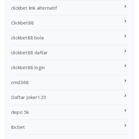
clickbet link alternatif
Clickbet88
clickbet88 bola
clickbet88 daftar
clickbet88 login
cmd368
Daftar Joker123
depo 5k
ibcbet