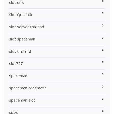
slot qris
Slot Qris 10k
slot server thailand
slot spaceman
slot thailand
slot777
spaceman
spaceman pragmatic
spaceman slot
spbo