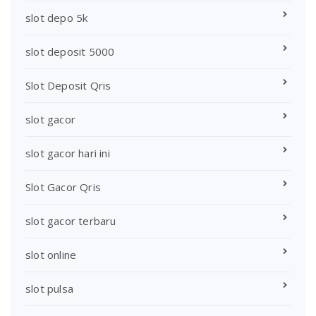
slot depo 5k
slot deposit 5000
Slot Deposit Qris
slot gacor
slot gacor hari ini
Slot Gacor Qris
slot gacor terbaru
slot online
slot pulsa