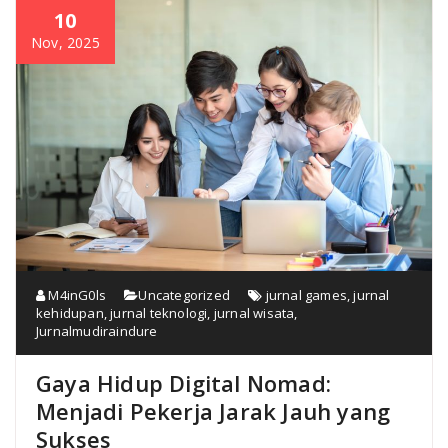
10
Nov, 2025
M4inG0ls
Uncategorized
jurnal games
,
jurnal
kehidupan
,
jurnal teknologi
,
jurnal wisata
,
Jurnalmudiraindure
Gaya Hidup Digital Nomad:
Menjadi Pekerja Jarak Jauh yang
Sukses