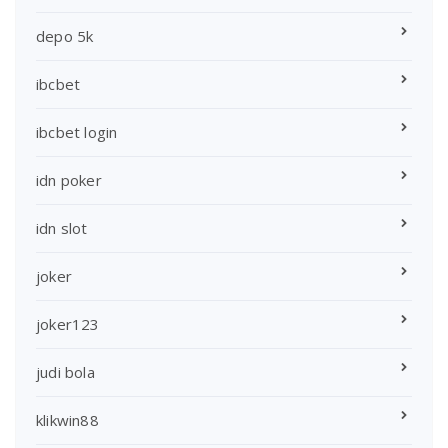
depo 5k
ibcbet
ibcbet login
idn poker
idn slot
joker
joker123
judi bola
klikwin88