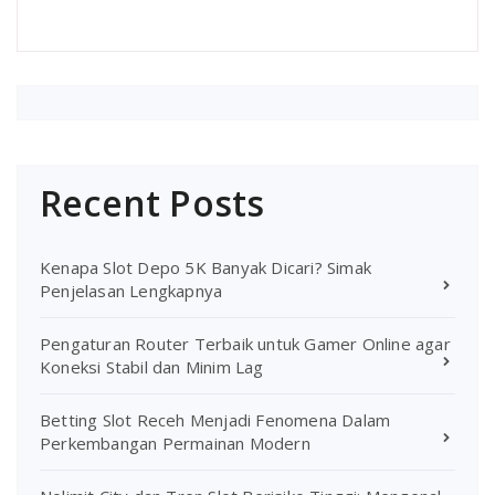
Recent Posts
Kenapa Slot Depo 5K Banyak Dicari? Simak
Penjelasan Lengkapnya
Pengaturan Router Terbaik untuk Gamer Online agar
Koneksi Stabil dan Minim Lag
Betting Slot Receh Menjadi Fenomena Dalam
Perkembangan Permainan Modern