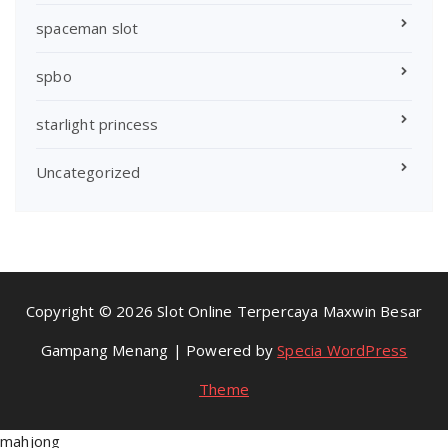
spaceman slot
spbo
starlight princess
Uncategorized
Copyright © 2026 Slot Online Terpercaya Maxwin Besar
Gampang Menang | Powered by
Specia WordPress
Theme
mahjong