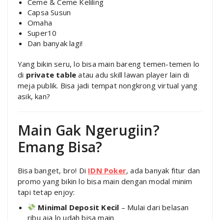
Ceme & Ceme Keliling
Capsa Susun
Omaha
Super10
Dan banyak lagi!
Yang bikin seru, lo bisa main bareng temen-temen lo
di
private table
atau adu skill lawan player lain di
meja publik. Bisa jadi tempat nongkrong virtual yang
asik, kan?
Main Gak Ngerugiin?
Emang Bisa?
Bisa banget, bro! Di
IDN Poker
, ada banyak fitur dan
promo yang bikin lo bisa main dengan modal minim
tapi tetap enjoy:
Minimal Deposit Kecil
– Mulai dari belasan
ribu aja lo udah bisa main