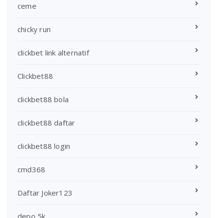
ceme
chicky run
clickbet link alternatif
Clickbet88
clickbet88 bola
clickbet88 daftar
clickbet88 login
cmd368
Daftar Joker123
depo 5k