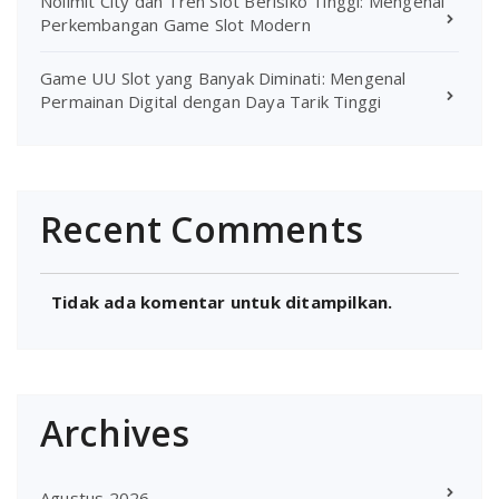
Nolimit City dan Tren Slot Berisiko Tinggi: Mengenal
Perkembangan Game Slot Modern
Game UU Slot yang Banyak Diminati: Mengenal
Permainan Digital dengan Daya Tarik Tinggi
Recent Comments
Tidak ada komentar untuk ditampilkan.
Archives
Agustus 2026