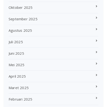
Oktober 2025
September 2025
Agustus 2025
Juli 2025
Juni 2025
Mei 2025
April 2025
Maret 2025
Februari 2025