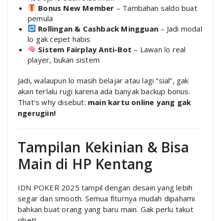
Bonus New Member
– Tambahan saldo buat
pemula
Rollingan & Cashback Mingguan
– Jadi modal
lo gak cepet habis
Sistem Fairplay Anti-Bot
– Lawan lo real
player, bukan sistem
Jadi, walaupun lo masih belajar atau lagi “sial”, gak
akan terlalu rugi karena ada banyak backup bonus.
That’s why disebut:
main kartu online yang gak
ngerugiin!
Tampilan Kekinian & Bisa
Main di HP Kentang
IDN POKER 2025 tampil dengan desain yang lebih
segar dan smooth. Semua fiturnya mudah dipahami
bahkan buat orang yang baru main. Gak perlu takut
ribet!