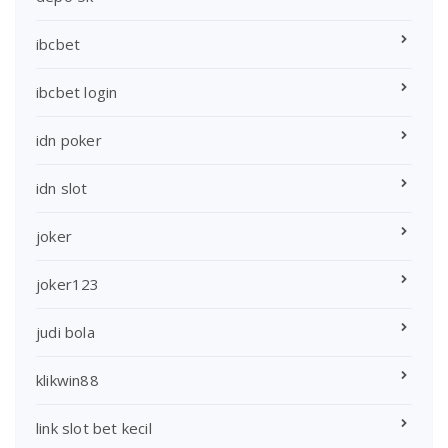
ibcbet
ibcbet login
idn poker
idn slot
joker
joker123
judi bola
klikwin88
link slot bet kecil