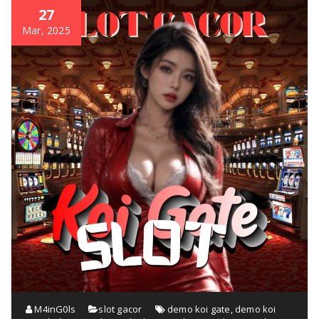
27
Mar, 2025
M4inG0ls
slot gacor
demo koi gate
,
demo koi