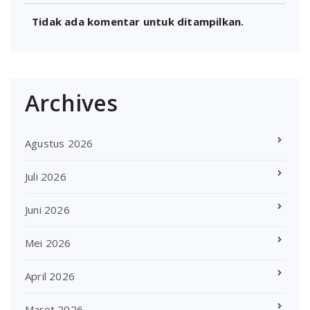
Tidak ada komentar untuk ditampilkan.
Archives
Agustus 2026
Juli 2026
Juni 2026
Mei 2026
April 2026
Maret 2026