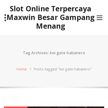
Skip
Slot Online Terpercaya
to
content
Maxwin Besar Gampang
Menang
Tag Archives: koi gate habanero
Home
/
Posts tagged "koi gate habanero"