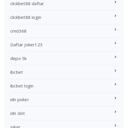
clickbet88 daftar
clickbet88 login
cmd368
Daftar Joker123
depo 5k
ibcbet
ibcbet login
idn poker
idn slot
joker