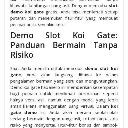
khawatir kehilangan uang asli. Dengan mencoba
slot
demo koi gate
gratis, Anda bisa menikmati setiap
putaran dan menemukan fitur-fitur yang membuat
permainan ini semakin seru.
Demo Slot Koi Gate:
Panduan Bermain Tanpa
Risiko
Saat Anda memilih untuk mencoba
demo slot koi
gate
, Anda akan langsung dibawa ke dalam
pengalaman bermain yang seru dan menguntungkan.
Demo koi gate habanero ini memberikan kesempatan
bagi pemain untuk menikmati permainan seperti
halnya versi asli, namun dengan modal yang lebih
aman karena menggunakan uang virtual. Dalam
koi
gate demo
ini, Anda akan merasa seolah-olah
sedang bermain dengan uang asli, tetapi tanpa ada
risiko yang menyertai. Fitur-fitur bonus dan simbol-