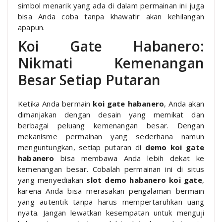
simbol menarik yang ada di dalam permainan ini juga
bisa Anda coba tanpa khawatir akan kehilangan
apapun.
Koi Gate Habanero:
Nikmati Kemenangan
Besar Setiap Putaran
Ketika Anda bermain
koi gate habanero
, Anda akan
dimanjakan dengan desain yang memikat dan
berbagai peluang kemenangan besar. Dengan
mekanisme permainan yang sederhana namun
menguntungkan, setiap putaran di
demo koi gate
habanero
bisa membawa Anda lebih dekat ke
kemenangan besar. Cobalah permainan ini di situs
yang menyediakan
slot demo habanero koi gate
,
karena Anda bisa merasakan pengalaman bermain
yang autentik tanpa harus mempertaruhkan uang
nyata. Jangan lewatkan kesempatan untuk menguji