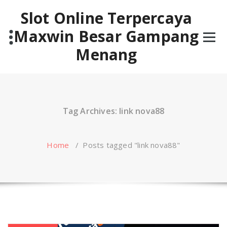
Skip
Slot Online Terpercaya
to
content
Maxwin Besar Gampang
Menang
Tag Archives: link nova88
Home
/
Posts tagged "link nova88"