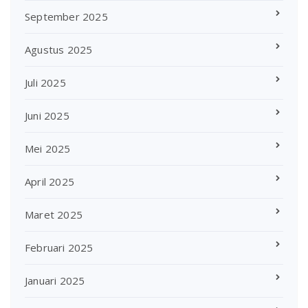
September 2025
Agustus 2025
Juli 2025
Juni 2025
Mei 2025
April 2025
Maret 2025
Februari 2025
Januari 2025