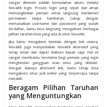
sangat diminati adalah kemudahan akses melalui
Nova88 login. Proses login yang cepat dan aman
memungkinkan pemain untuk langsung menikmati
permainan tanpa hambatan. Cukup dengan
memasukkan username dan password yang sudah
terdaftar, kamu bisa langsung mengakses berbagai
pilihan taruhan bola yang ada di situs Nova88.
Jika kamu mengalami kendala dengan link utama,
Nova88 juga menyediakan Nova88 alternatif yang
tetap aman dan dapat diakses kapan saja. Hal ini
sangat membantu terutama bagi pemain yang ingin
menghindari gangguan atau situs yang diblokir.
Dengan adanya alternatif link, kamu tetap bisa
mengakses situs judi online yang terpercaya tanpa
masalah.
Beragam Pilihan Taruhan
yang Menguntungkan
Situs Nova88 menawarkan berbagai jenis taruhan