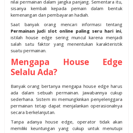
nilai permainan dalam jangka panjang. Sementara itu,
sisanya kembali kepada pemain dalam bentuk
kemenangan dan pembayaran hadiah.
Saat banyak orang mencari informasi tentang
Permainan judi slot online paling seru hari ini
,
istilah house edge sering muncul karena menjadi
salah satu faktor yang menentukan karakteristik
suatu permainan.
Mengapa House Edge
Selalu Ada?
Banyak orang bertanya mengapa house edge harus
ada dalam sebuah permainan. Jawabannya cukup
sederhana. Sistem ini memungkinkan penyelenggara
permainan tetap dapat menjalankan operasionalnya
secara berkelanjutan.
Tanpa adanya house edge, operator tidak akan
memiliki keuntungan yang cukup untuk menutupi