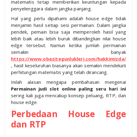
matematis tetap memberikan keuntungan kepada
penyelenggara dalam jangka panjang.
Hal yang perlu dipahami adalah house edge tidak
menjamin hasil setiap sesi permainan. Dalam jangka
pendek, pemain bisa saja memperoleh hasil yang
lebih baik atau lebih buruk dibandingkan nilai house
edge tersebut. Namun ketika jumlah permainan
semakin banyak
https://www.obezitegunlukleri.com/hakkimizda/
, hasil keseluruhan biasanya akan semakin mendekati
perhitungan matematis yang telah dirancang.
Inilah alasan mengapa pembahasan mengenai
Permainan judi slot online paling seru hari ini
sering kali juga mencakup konsep peluang, RTP, dan
house edge.
Perbedaan House Edge
dan RTP