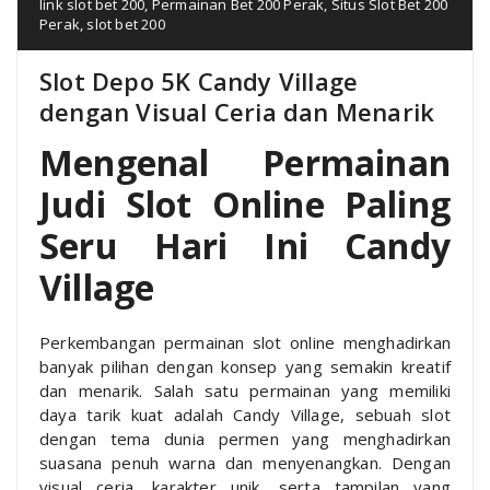
link slot bet 200
,
Permainan Bet 200 Perak
,
Situs Slot Bet 200
Perak
,
slot bet 200
Slot Depo 5K Candy Village
dengan Visual Ceria dan Menarik
Mengenal Permainan
Judi Slot Online Paling
Seru Hari Ini Candy
Village
Perkembangan permainan slot online menghadirkan
banyak pilihan dengan konsep yang semakin kreatif
dan menarik. Salah satu permainan yang memiliki
daya tarik kuat adalah Candy Village, sebuah slot
dengan tema dunia permen yang menghadirkan
suasana penuh warna dan menyenangkan. Dengan
visual ceria, karakter unik, serta tampilan yang