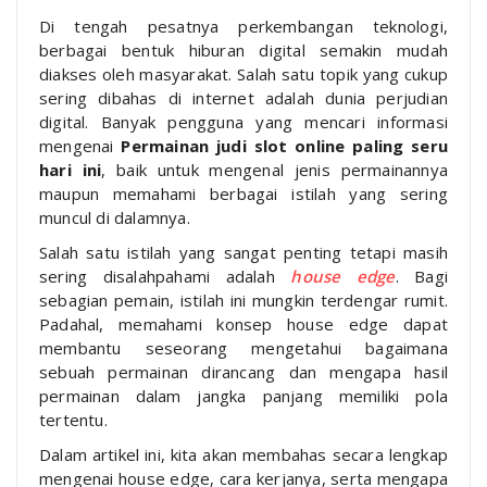
Di tengah pesatnya perkembangan teknologi,
berbagai bentuk hiburan digital semakin mudah
diakses oleh masyarakat. Salah satu topik yang cukup
sering dibahas di internet adalah dunia perjudian
digital. Banyak pengguna yang mencari informasi
mengenai
Permainan judi slot online paling seru
hari ini
, baik untuk mengenal jenis permainannya
maupun memahami berbagai istilah yang sering
muncul di dalamnya.
Salah satu istilah yang sangat penting tetapi masih
sering disalahpahami adalah
house edge
. Bagi
sebagian pemain, istilah ini mungkin terdengar rumit.
Padahal, memahami konsep house edge dapat
membantu seseorang mengetahui bagaimana
sebuah permainan dirancang dan mengapa hasil
permainan dalam jangka panjang memiliki pola
tertentu.
Dalam artikel ini, kita akan membahas secara lengkap
mengenai house edge, cara kerjanya, serta mengapa