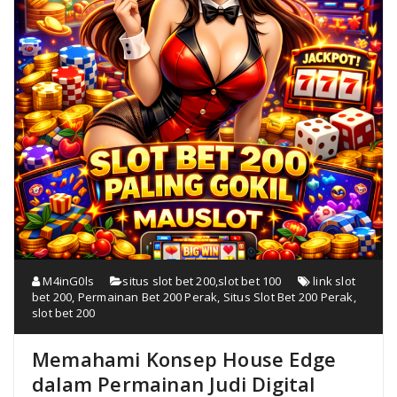
M4inG0ls
situs slot bet 200
,
slot bet 100
link slot
bet 200
,
Permainan Bet 200 Perak
,
Situs Slot Bet 200 Perak
,
slot bet 200
Memahami Konsep House Edge
dalam Permainan Judi Digital