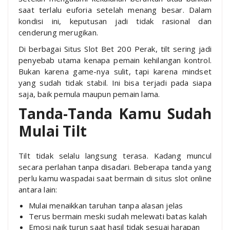
saat terlalu euforia setelah menang besar. Dalam
kondisi ini, keputusan jadi tidak rasional dan
cenderung merugikan.
Di berbagai Situs Slot Bet 200 Perak, tilt sering jadi
penyebab utama kenapa pemain kehilangan kontrol.
Bukan karena game-nya sulit, tapi karena mindset
yang sudah tidak stabil. Ini bisa terjadi pada siapa
saja, baik pemula maupun pemain lama.
Tanda-Tanda Kamu Sudah
Mulai Tilt
Tilt tidak selalu langsung terasa. Kadang muncul
secara perlahan tanpa disadari. Beberapa tanda yang
perlu kamu waspadai saat bermain di situs slot online
antara lain:
Mulai menaikkan taruhan tanpa alasan jelas
Terus bermain meski sudah melewati batas kalah
Emosi naik turun saat hasil tidak sesuai harapan