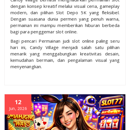
dengan konsep kreatif melalui visual ceria, gameplay
modern, dan pilihan Slot Depo 5K yang fleksibel.
Dengan suasana dunia permen yang penuh warna,
permainan ini mampu memberikan hiburan berbeda
bagi para penggemar slot online.
Bagi pencari Permainan judi slot online paling seru
hari ini, Candy Village menjadi salah satu pilihan
menarik yang menggabungkan kreativitas desain,
kemudahan bermain, dan pengalaman visual yang
menyenangkan.
12
Jun, 2026