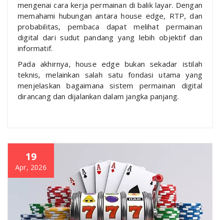
mengenai cara kerja permainan di balik layar. Dengan
memahami hubungan antara house edge, RTP, dan
probabilitas, pembaca dapat melihat permainan
digital dari sudut pandang yang lebih objektif dan
informatif.
Pada akhirnya, house edge bukan sekadar istilah
teknis, melainkan salah satu fondasi utama yang
menjelaskan bagaimana sistem permainan digital
dirancang dan dijalankan dalam jangka panjang.
19
Apr, 2026