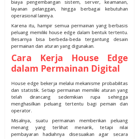
biaya pengembangan sistem, server, keamanan,
layanan pelanggan, hingga berbagai kebutuhan
operasional lainnya.
Karena itu, hampir semua permainan yang berbasis
peluang memiliki house edge dalam bentuk tertentu.
Besarnya bisa berbeda-beda tergantung desain
permainan dan aturan yang digunakan.
Cara Kerja House Edge
dalam Permainan Digital
House edge bekerja melalui mekanisme probabilitas
dan statistik. Setiap permainan memiliki aturan yang
telah dirancang sedemikian rupa sehingga
menghasilkan peluang tertentu bagi pemain dan
operator.
Misalnya, suatu permainan memberikan peluang
menang yang terlihat menarik, tetapi nilai
pembayaran hadiahnya disesuaikan agar secara