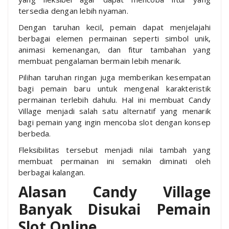
tersedia dengan lebih nyaman.
Dengan taruhan kecil, pemain dapat menjelajahi
berbagai elemen permainan seperti simbol unik,
animasi kemenangan, dan fitur tambahan yang
membuat pengalaman bermain lebih menarik.
Pilihan taruhan ringan juga memberikan kesempatan
bagi pemain baru untuk mengenal karakteristik
permainan terlebih dahulu. Hal ini membuat Candy
Village menjadi salah satu alternatif yang menarik
bagi pemain yang ingin mencoba slot dengan konsep
berbeda.
Fleksibilitas tersebut menjadi nilai tambah yang
membuat permainan ini semakin diminati oleh
berbagai kalangan.
Alasan Candy Village
Banyak Disukai Pemain
Slot Online