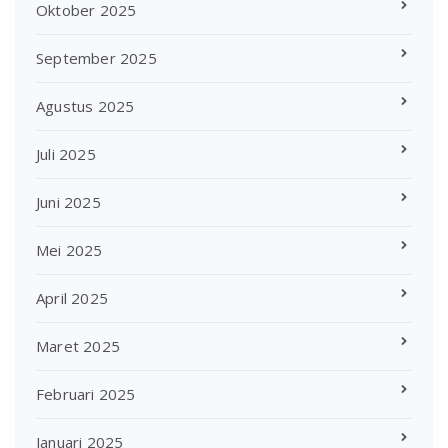
Oktober 2025
September 2025
Agustus 2025
Juli 2025
Juni 2025
Mei 2025
April 2025
Maret 2025
Februari 2025
Januari 2025