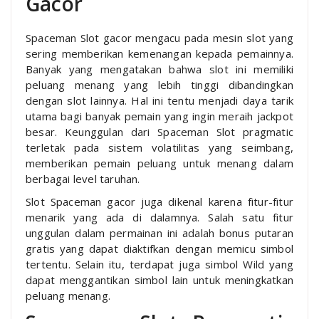
Gacor
Spaceman Slot gacor mengacu pada mesin slot yang
sering memberikan kemenangan kepada pemainnya.
Banyak yang mengatakan bahwa slot ini memiliki
peluang menang yang lebih tinggi dibandingkan
dengan slot lainnya. Hal ini tentu menjadi daya tarik
utama bagi banyak pemain yang ingin meraih jackpot
besar. Keunggulan dari Spaceman Slot pragmatic
terletak pada sistem volatilitas yang seimbang,
memberikan pemain peluang untuk menang dalam
berbagai level taruhan.
Slot Spaceman gacor juga dikenal karena fitur-fitur
menarik yang ada di dalamnya. Salah satu fitur
unggulan dalam permainan ini adalah bonus putaran
gratis yang dapat diaktifkan dengan memicu simbol
tertentu. Selain itu, terdapat juga simbol Wild yang
dapat menggantikan simbol lain untuk meningkatkan
peluang menang.