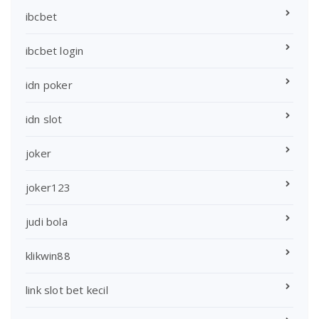
ibcbet
ibcbet login
idn poker
idn slot
joker
joker123
judi bola
klikwin88
link slot bet kecil