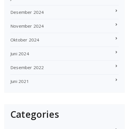
Desember 2024
November 2024
Oktober 2024
Juni 2024
Desember 2022
Juni 2021
Categories