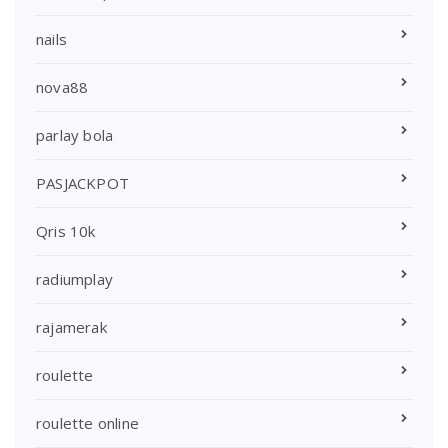
nails
nova88
parlay bola
PASJACKPOT
Qris 10k
radiumplay
rajamerak
roulette
roulette online