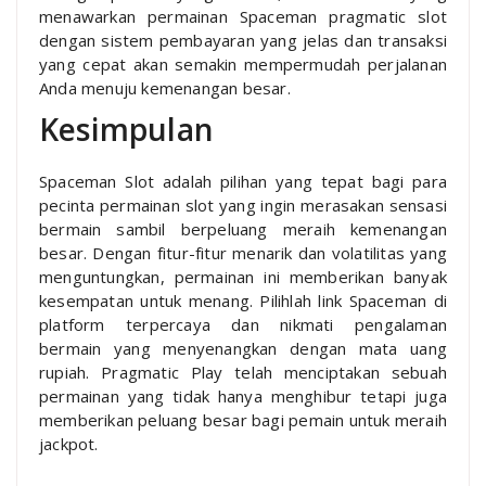
menawarkan permainan Spaceman pragmatic slot
dengan sistem pembayaran yang jelas dan transaksi
yang cepat akan semakin mempermudah perjalanan
Anda menuju kemenangan besar.
Kesimpulan
Spaceman Slot adalah pilihan yang tepat bagi para
pecinta permainan slot yang ingin merasakan sensasi
bermain sambil berpeluang meraih kemenangan
besar. Dengan fitur-fitur menarik dan volatilitas yang
menguntungkan, permainan ini memberikan banyak
kesempatan untuk menang. Pilihlah link Spaceman di
platform terpercaya dan nikmati pengalaman
bermain yang menyenangkan dengan mata uang
rupiah. Pragmatic Play telah menciptakan sebuah
permainan yang tidak hanya menghibur tetapi juga
memberikan peluang besar bagi pemain untuk meraih
jackpot.