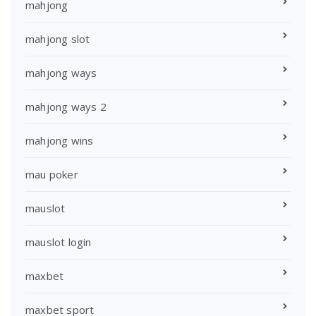
mahjong
mahjong slot
mahjong ways
mahjong ways 2
mahjong wins
mau poker
mauslot
mauslot login
maxbet
maxbet sport