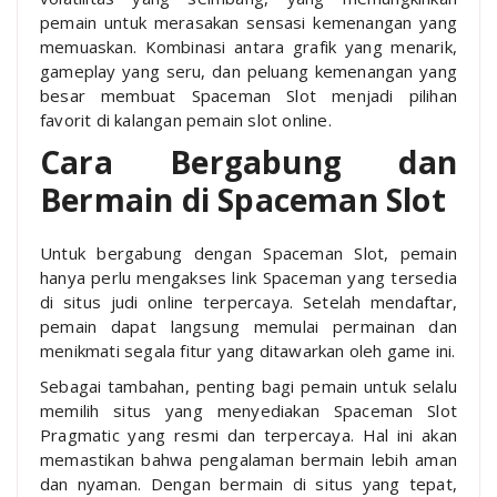
pemain untuk merasakan sensasi kemenangan yang
memuaskan. Kombinasi antara grafik yang menarik,
gameplay yang seru, dan peluang kemenangan yang
besar membuat Spaceman Slot menjadi pilihan
favorit di kalangan pemain slot online.
Cara Bergabung dan
Bermain di Spaceman Slot
Untuk bergabung dengan Spaceman Slot, pemain
hanya perlu mengakses link Spaceman yang tersedia
di situs judi online terpercaya. Setelah mendaftar,
pemain dapat langsung memulai permainan dan
menikmati segala fitur yang ditawarkan oleh game ini.
Sebagai tambahan, penting bagi pemain untuk selalu
memilih situs yang menyediakan Spaceman Slot
Pragmatic yang resmi dan terpercaya. Hal ini akan
memastikan bahwa pengalaman bermain lebih aman
dan nyaman. Dengan bermain di situs yang tepat,