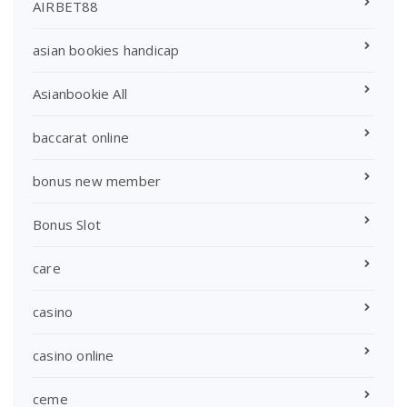
AIRBET88
asian bookies handicap
Asianbookie All
baccarat online
bonus new member
Bonus Slot
care
casino
casino online
ceme