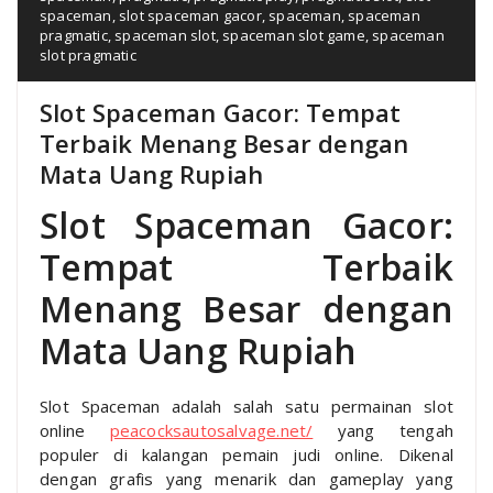
spaceman
,
slot spaceman gacor
,
spaceman
,
spaceman
pragmatic
,
spaceman slot
,
spaceman slot game
,
spaceman
slot pragmatic
Slot Spaceman Gacor: Tempat
Terbaik Menang Besar dengan
Mata Uang Rupiah
Slot Spaceman Gacor:
Tempat Terbaik
Menang Besar dengan
Mata Uang Rupiah
Slot Spaceman adalah salah satu permainan slot
online
peacocksautosalvage.net/
yang tengah
populer di kalangan pemain judi online. Dikenal
dengan grafis yang menarik dan gameplay yang