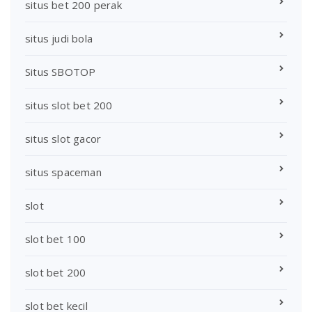
situs bet 200 perak
situs judi bola
Situs SBOTOP
situs slot bet 200
situs slot gacor
situs spaceman
slot
slot bet 100
slot bet 200
slot bet kecil