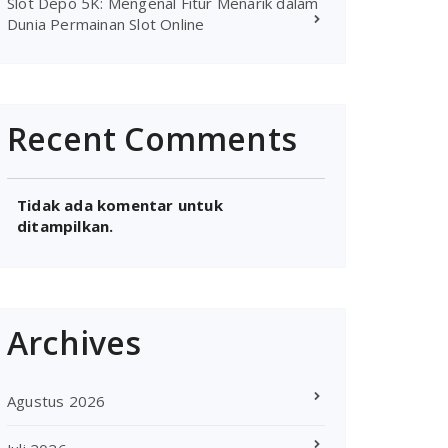
Slot Depo 5K: Mengenal Fitur Menarik dalam
Dunia Permainan Slot Online
Recent Comments
Tidak ada komentar untuk
ditampilkan.
Archives
Agustus 2026