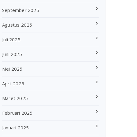
September 2025
Agustus 2025
Juli 2025
Juni 2025
Mei 2025
April 2025
Maret 2025
Februari 2025
Januari 2025