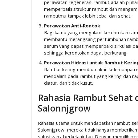
perawatan regenerasi rambut adalah pilih
memperbaiki struktur rambut dan mengemba
rambutmu tampak lebih tebal dan sehat.
Perawatan Anti-Rontok
Bagi kamu yang mengalami kerontokan ramb
membantu merangsang pertumbuhan rambut
serum yang dapat memperbaiki sirkulasi da
sehingga kerontokan dapat berkurang.
Perawatan Hidrasi untuk Rambut Kerin
Rambut kering membutuhkan kelembapan ek
mendalam pada rambut yang kering dan rap
diatur, dan tidak kusut.
Rahasia Rambut Sehat 
Salonnjgrow
Rahasia utama untuk mendapatkan rambut seh
Salonnjgrow, mereka tidak hanya memberikan 
solusi yang berkelanjutan. Dengan memilih per