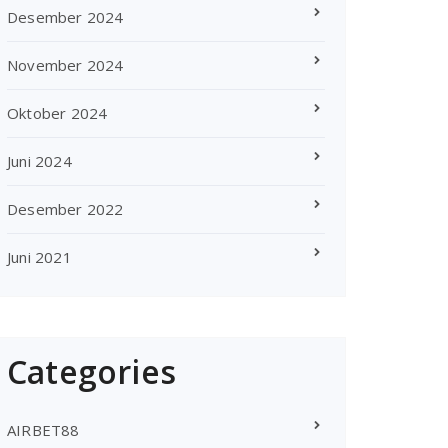
Desember 2024
November 2024
Oktober 2024
Juni 2024
Desember 2022
Juni 2021
Categories
AIRBET88