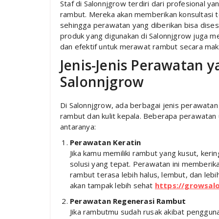
Staf di Salonnjgrow terdiri dari profesional 
rambut. Mereka akan memberikan konsultasi t
sehingga perawatan yang diberikan bisa dise
produk yang digunakan di Salonnjgrow juga me
dan efektif untuk merawat rambut secara mak
Jenis-Jenis Perawatan 
Salonnjgrow
Di Salonnjgrow, ada berbagai jenis perawat
rambut dan kulit kepala. Beberapa perawatan u
antaranya:
Perawatan Keratin
Jika kamu memiliki rambut yang kusut, keri
solusi yang tepat. Perawatan ini memberika
rambut terasa lebih halus, lembut, dan leb
akan tampak lebih sehat
https://growsal
Perawatan Regenerasi Rambut
Jika rambutmu sudah rusak akibat penggunaa