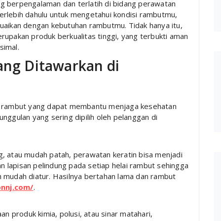
yang berpengalaman dan terlatih di bidang perawatan
erlebih dahulu untuk mengetahui kondisi rambutmu,
suaikan dengan kebutuhan rambutmu. Tidak hanya itu,
rupakan produk berkualitas tinggi, yang terbukti aman
simal.
yang Ditawarkan di
an rambut yang dapat membantu menjaga kesehatan
nggulan yang sering dipilih oleh pelanggan di
ng, atau mudah patah, perawatan keratin bisa menjadi
n lapisan pelindung pada setiap helai rambut sehingga
ih mudah diatur. Hasilnya bertahan lama dan rambut
onnj.com/
.
n produk kimia, polusi, atau sinar matahari,