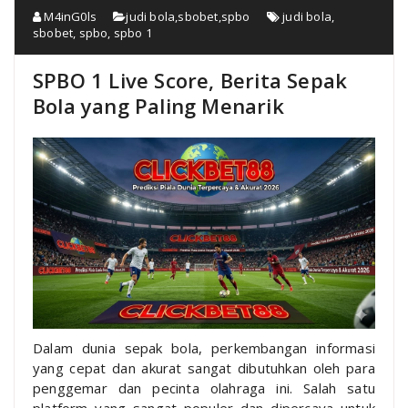
M4inG0ls
judi bola
,
sbobet
,
spbo
judi bola
,
sbobet
,
spbo
,
spbo 1
SPBO 1 Live Score, Berita Sepak
Bola yang Paling Menarik
Dalam dunia sepak bola, perkembangan informasi
yang cepat dan akurat sangat dibutuhkan oleh para
penggemar dan pecinta olahraga ini. Salah satu