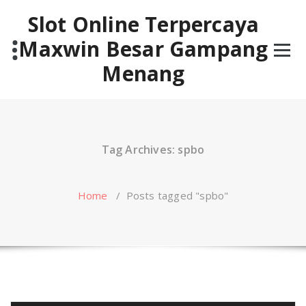
Skip
Slot Online Terpercaya
to
content
Maxwin Besar Gampang
Menang
Tag Archives: spbo
Home
/
Posts tagged "spbo"