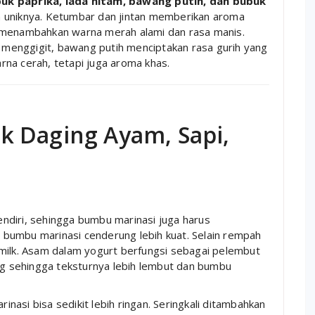
buk paprika, lada hitam, bawang putih, dan bubuk
n uniknya. Ketumbar dan jintan memberikan aroma
a menambahkan warna merah alami dan rasa manis.
menggigit, bawang putih menciptakan rasa gurih yang
na cerah, tetapi juga aroma khas.
k Daging Ayam, Sapi,
sendiri, sehingga bumbu marinasi juga harus
, bumbu marinasi cenderung lebih kuat. Selain rempah
rmilk. Asam dalam yogurt berfungsi sebagai pelembut
 sehingga teksturnya lebih lembut dan bumbu
inasi bisa sedikit lebih ringan. Seringkali ditambahkan