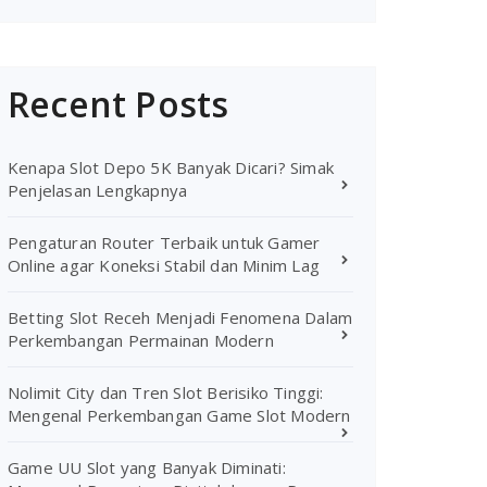
Recent Posts
Kenapa Slot Depo 5K Banyak Dicari? Simak
Penjelasan Lengkapnya
Pengaturan Router Terbaik untuk Gamer
Online agar Koneksi Stabil dan Minim Lag
Betting Slot Receh Menjadi Fenomena Dalam
Perkembangan Permainan Modern
Nolimit City dan Tren Slot Berisiko Tinggi:
Mengenal Perkembangan Game Slot Modern
Game UU Slot yang Banyak Diminati: