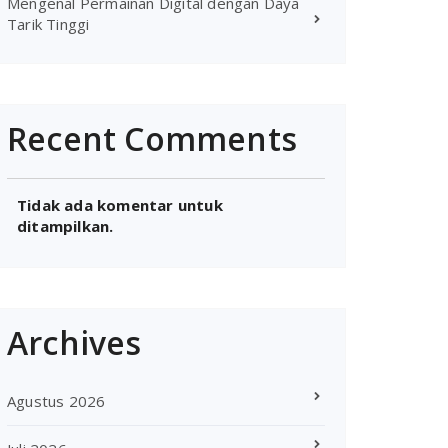
Mengenal Permainan Digital dengan Daya
Tarik Tinggi
Recent Comments
Tidak ada komentar untuk
ditampilkan.
Archives
Agustus 2026