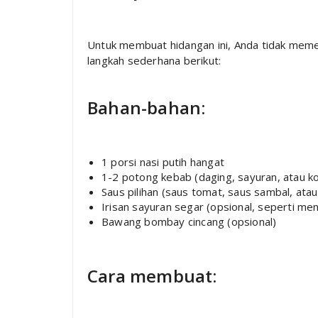
Untuk membuat hidangan ini, Anda tidak memer
langkah sederhana berikut:
Bahan-bahan:
1 porsi nasi putih hangat
1-2 potong kebab (daging, sayuran, atau k
Saus pilihan (saus tomat, saus sambal, at
Irisan sayuran segar (opsional, seperti me
Bawang bombay cincang (opsional)
Cara membuat: