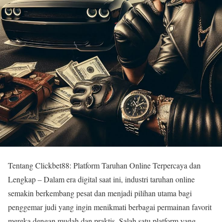
Tentang Clickbet88: Platform Taruhan Online Terpercaya dan
Lengkap – Dalam era digital saat ini, industri taruhan online
semakin berkembang pesat dan menjadi pilihan utama bagi
penggemar judi yang ingin menikmati berbagai permainan favorit
mereka dengan mudah dan praktis. Salah satu platform yang