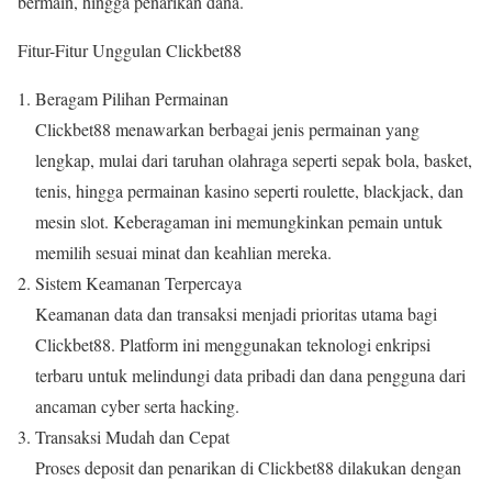
bermain, hingga penarikan dana.
Fitur-Fitur Unggulan Clickbet88
Beragam Pilihan Permainan
Clickbet88 menawarkan berbagai jenis permainan yang
lengkap, mulai dari taruhan olahraga seperti sepak bola, basket,
tenis, hingga permainan kasino seperti roulette, blackjack, dan
mesin slot. Keberagaman ini memungkinkan pemain untuk
memilih sesuai minat dan keahlian mereka.
Sistem Keamanan Terpercaya
Keamanan data dan transaksi menjadi prioritas utama bagi
Clickbet88. Platform ini menggunakan teknologi enkripsi
terbaru untuk melindungi data pribadi dan dana pengguna dari
ancaman cyber serta hacking.
Transaksi Mudah dan Cepat
Proses deposit dan penarikan di Clickbet88 dilakukan dengan