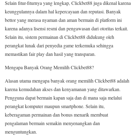
Selain fitur-fiturnya yang lengkap, Clickbet88 juga dikenal karena
keunggulannya dalam hal kepercayaan dan reputasi. Banyak
bettor yang merasa nyaman dan aman bermain di platform ini
karena adanya lisensi resmi dan pengawasan dari otoritas terkait.
Selain itu, sistem permainan di Clickbet88 didukung oleh
perangkat lunak dari penyedia game terkemuka sehingga
memastikan fair play dan hasil yang transparan.
Mengapa Banyak Orang Memilih Clickbet88?
Alasan utama mengapa banyak orang memilih Clickbet88 adalah
karena kemudahan akses dan kenyamanan yang ditawarkan.
Pengguna dapat bermain kapan saja dan di mana saja melalui
perangkat komputer maupun smartphone. Selain itu,
keberagaman permainan dan bonus menarik membuat
pengalaman bermain semakin menyenangkan dan
menguntungkan.