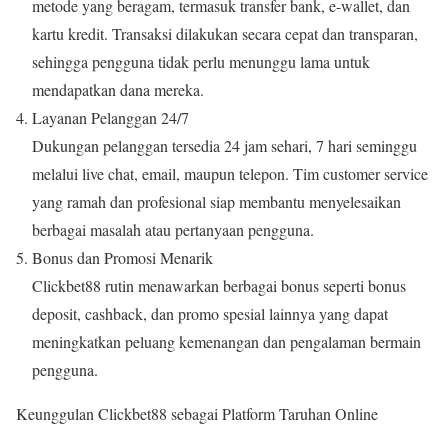
metode yang beragam, termasuk transfer bank, e-wallet, dan
kartu kredit. Transaksi dilakukan secara cepat dan transparan,
sehingga pengguna tidak perlu menunggu lama untuk
mendapatkan dana mereka.
Layanan Pelanggan 24/7
Dukungan pelanggan tersedia 24 jam sehari, 7 hari seminggu
melalui live chat, email, maupun telepon. Tim customer service
yang ramah dan profesional siap membantu menyelesaikan
berbagai masalah atau pertanyaan pengguna.
Bonus dan Promosi Menarik
Clickbet88 rutin menawarkan berbagai bonus seperti bonus
deposit, cashback, dan promo spesial lainnya yang dapat
meningkatkan peluang kemenangan dan pengalaman bermain
pengguna.
Keunggulan Clickbet88 sebagai Platform Taruhan Online