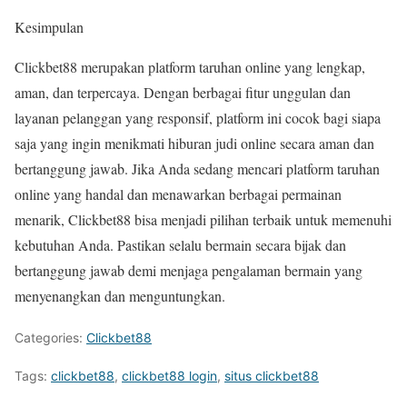
Kesimpulan
Clickbet88 merupakan platform taruhan online yang lengkap,
aman, dan terpercaya. Dengan berbagai fitur unggulan dan
layanan pelanggan yang responsif, platform ini cocok bagi siapa
saja yang ingin menikmati hiburan judi online secara aman dan
bertanggung jawab. Jika Anda sedang mencari platform taruhan
online yang handal dan menawarkan berbagai permainan
menarik, Clickbet88 bisa menjadi pilihan terbaik untuk memenuhi
kebutuhan Anda. Pastikan selalu bermain secara bijak dan
bertanggung jawab demi menjaga pengalaman bermain yang
menyenangkan dan menguntungkan.
Categories:
Clickbet88
Tags:
clickbet88
,
clickbet88 login
,
situs clickbet88