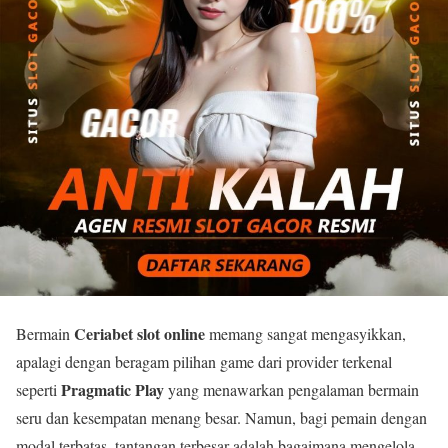
Ceriabet slot online
Bermain
memang sangat mengasyikkan,
apalagi dengan beragam pilihan game dari provider terkenal
Pragmatic Play
seperti
yang menawarkan pengalaman bermain
seru dan kesempatan menang besar. Namun, bagi pemain dengan
modal terbatas, tantangan terbesar adalah bagaimana mengelola