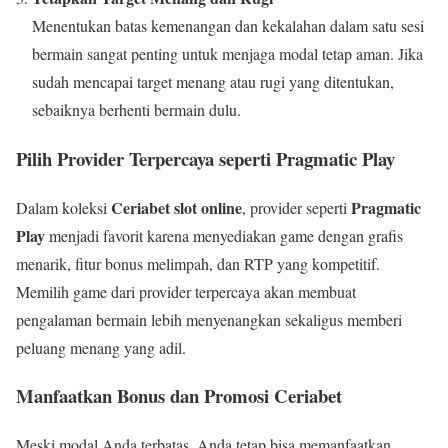
Menentukan batas kemenangan dan kekalahan dalam satu sesi
bermain sangat penting untuk menjaga modal tetap aman. Jika
sudah mencapai target menang atau rugi yang ditentukan,
sebaiknya berhenti bermain dulu.
Pilih Provider Terpercaya seperti Pragmatic Play
Ceriabet slot online
Pragmatic
Dalam koleksi
, provider seperti
Play
menjadi favorit karena menyediakan game dengan grafis
menarik, fitur bonus melimpah, dan RTP yang kompetitif.
Memilih game dari provider terpercaya akan membuat
pengalaman bermain lebih menyenangkan sekaligus memberi
peluang menang yang adil.
Manfaatkan Bonus dan Promosi Ceriabet
Meski modal Anda terbatas, Anda tetap bisa memanfaatkan