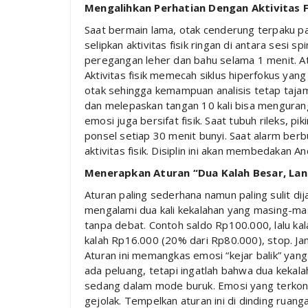
Mengalihkan Perhatian Dengan Aktivitas F
Saat bermain lama, otak cenderung terpaku p
selipkan aktivitas fisik ringan di antara sesi sp
peregangan leher dan bahu selama 1 menit. Ata
Aktivitas fisik memecah siklus hiperfokus yan
otak sehingga kemampuan analisis tetap taj
dan melepaskan tangan 10 kali bisa menguran
emosi juga bersifat fisik. Saat tubuh rileks, p
ponsel setiap 30 menit bunyi. Saat alarm berbu
aktivitas fisik. Disiplin ini akan membedakan A
Menerapkan Aturan “Dua Kalah Besar, Lan
Aturan paling sederhana namun paling sulit dij
mengalami dua kali kekalahan yang masing-masi
tanpa debat. Contoh saldo Rp100.000, lalu ka
kalah Rp16.000 (20% dari Rp80.000), stop. Ja
Aturan ini memangkas emosi “kejar balik” yang
ada peluang, tetapi ingatlah bahwa dua kekal
sedang dalam mode buruk. Emosi yang terkon
gejolak. Tempelkan aturan ini di dinding rua