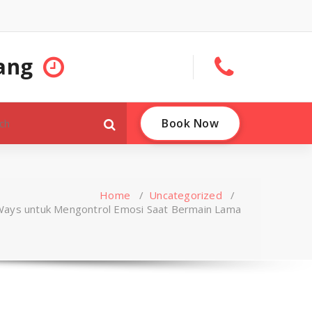
ang
Book Now
Home
/
Uncategorized
/
Ways untuk Mengontrol Emosi Saat Bermain Lama