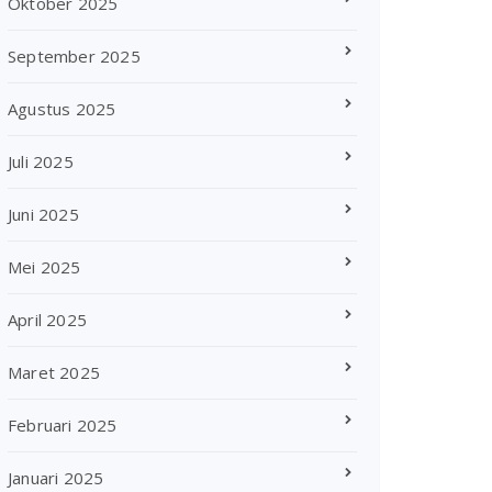
Oktober 2025
September 2025
Agustus 2025
Juli 2025
Juni 2025
Mei 2025
April 2025
Maret 2025
Februari 2025
Januari 2025