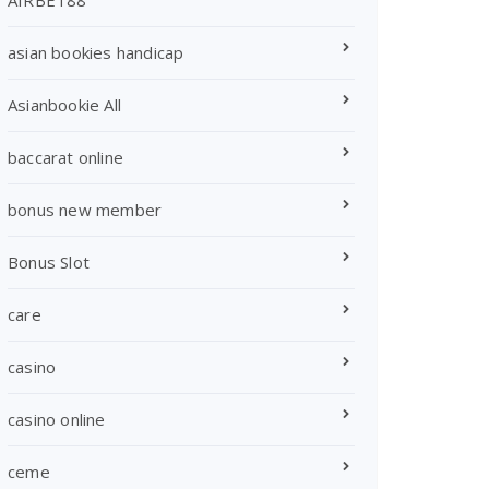
AIRBET88
asian bookies handicap
Asianbookie All
baccarat online
bonus new member
Bonus Slot
care
casino
casino online
ceme