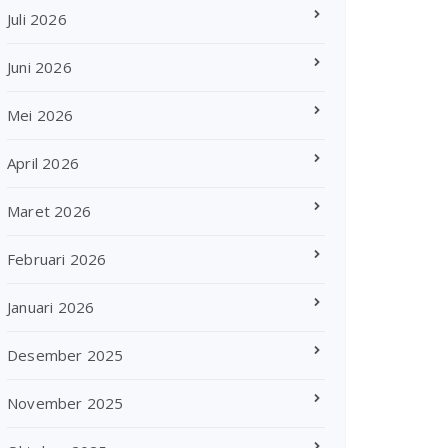
Juli 2026
Juni 2026
Mei 2026
April 2026
Maret 2026
Februari 2026
Januari 2026
Desember 2025
November 2025