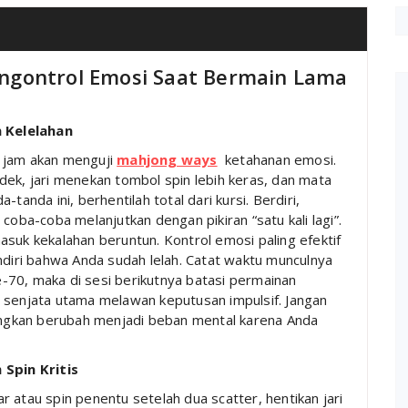
ngontrol Emosi Saat Bermain Lama
 Kelelahan
 jam akan menguji
mahjong ways
ketahanan emosi.
dek, jari menekan tombol spin lebih keras, dan mata
tanda ini, berhentilah total dari kursi. Berdiri,
coba-coba melanjutkan dengan pikiran “satu kali lagi”.
 masuk kekalahan beruntun. Kontrol emosi paling efektif
ndiri bahwa Anda sudah lelah. Catat waktu munculnya
ke-70, maka di sesi berikutnya batasi permainan
 senjata utama melawan keputusan impulsif. Jangan
ngkan berubah menjadi beban mental karena Anda
Spin Kritis
 atau spin penentu setelah dua scatter, hentikan jari