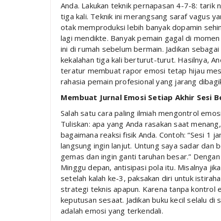
Anda. Lakukan teknik pernapasan 4-7-8: tarik n
tiga kali. Teknik ini merangsang saraf vagus 
otak memproduksi lebih banyak dopamin sehing
lagi mendikte. Banyak pemain gagal di momen kr
ini di rumah sebelum bermain. Jadikan sebagai
kekalahan tiga kali berturut-turut. Hasilnya, 
teratur membuat rapor emosi tetap hijau mesk
rahasia pemain profesional yang jarang dibagi
Membuat Jurnal Emosi Setiap Akhir Sesi 
Salah satu cara paling ilmiah mengontrol emosi
Tuliskan: apa yang Anda rasakan saat menang,
bagaimana reaksi fisik Anda. Contoh: “Sesi 1
langsung ingin lanjut. Untung saya sadar dan 
gemas dan ingin ganti taruhan besar.” Dengan
Minggu depan, antisipasi pola itu. Misalnya j
setelah kalah ke-3, paksakan diri untuk istirah
strategi teknis apapun. Karena tanpa kontrol 
keputusan sesaat. Jadikan buku kecil selalu d
adalah emosi yang terkendali.