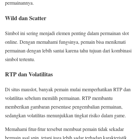
permainannya.
Wild dan Scatter
Simbol ini sering menjadi elemen penting dalam permainan slot
online. Dengan memahami fungsinya, pemain bisa menikmati
permainan dengan lebih santai karena tahu tujuan dari kombinasi
simbol tertentu.
RTP dan Volatilitas
Di situs mauslot, banyak pemain mulai memperhatikan RTP dan
volatilitas sebelum memilih permainan. RTP membantu
memberikan gambaran persentase pengembalian permainan,
sedangkan volatilitas menunjukkan tingkat risiko dalam game.
Memahami fitur-fitur tersebut membuat pemain tidak sekadar
bermain asal spin, tetapi juga lebih sadar terhadap karakteristik