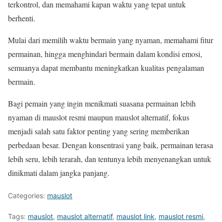
terkontrol, dan memahami kapan waktu yang tepat untuk
berhenti.
Mulai dari memilih waktu bermain yang nyaman, memahami fitur
permainan, hingga menghindari bermain dalam kondisi emosi,
semuanya dapat membantu meningkatkan kualitas pengalaman
bermain.
Bagi pemain yang ingin menikmati suasana permainan lebih
nyaman di mauslot resmi maupun mauslot alternatif, fokus
menjadi salah satu faktor penting yang sering memberikan
perbedaan besar. Dengan konsentrasi yang baik, permainan terasa
lebih seru, lebih terarah, dan tentunya lebih menyenangkan untuk
dinikmati dalam jangka panjang.
Categories:
mauslot
Tags:
mauslot
,
mauslot alternatif
,
mauslot link
,
mauslot resmi
,