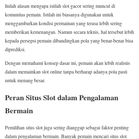
Inilah alasan mengapa istilah slot gacor sering muncul di
komunitas pemain. Istilah ini biasanya digunakan untuk
menggambarkan kondisi permainan yang terasa lebih sering
memberikan kemenangan. Namun secara teknis, hal tersebut lebih
kepada persepsi pemain dibandingkan pola yang benar-benar bisa
diprediksi.
Dengan memahami konsep dasar ini, pemain akan lebih realistis
dalam memainkan slot online tanpa berharap adanya pola pasti
untuk menang besar.
Peran Situs Slot dalam Pengalaman
Bermain
Pemilihan situs slot juga sering dianggap sebagai faktor penting
dalam pengalaman bermain. Banyak pemain mencari situs slot