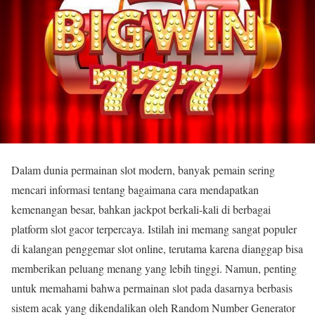
Dalam dunia permainan slot modern, banyak pemain sering
mencari informasi tentang bagaimana cara mendapatkan
kemenangan besar, bahkan jackpot berkali-kali di berbagai
platform slot gacor terpercaya. Istilah ini memang sangat populer
di kalangan penggemar slot online, terutama karena dianggap bisa
memberikan peluang menang yang lebih tinggi. Namun, penting
untuk memahami bahwa permainan slot pada dasarnya berbasis
sistem acak yang dikendalikan oleh Random Number Generator