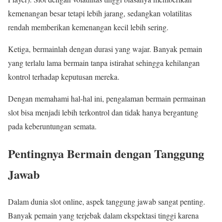
kemenangan besar tetapi lebih jarang, sedangkan volatilitas
rendah memberikan kemenangan kecil lebih sering.
Ketiga, bermainlah dengan durasi yang wajar. Banyak pemain
yang terlalu lama bermain tanpa istirahat sehingga kehilangan
kontrol terhadap keputusan mereka.
Dengan memahami hal-hal ini, pengalaman bermain permainan
slot bisa menjadi lebih terkontrol dan tidak hanya bergantung
pada keberuntungan semata.
Pentingnya Bermain dengan Tanggung
Jawab
Dalam dunia slot online, aspek tanggung jawab sangat penting.
Banyak pemain yang terjebak dalam ekspektasi tinggi karena