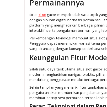
Permainannya
Situs
slot
gacor menjadi salah satu topik yang
dengan hiburan digital berbasis permainan. Is
platform yang menghadirkan berbagai pilihan p
interaktif, serta pengalaman bermain yang leb
Perkembangan teknologi membuat situs slot 
Pengguna dapat menemukan variasi tema perma
yang dirancang dengan konsep sederhana seh
Keunggulan Fitur Moder
Salah satu daya tarik utama situs slot gacor a
modern menghadirkan navigasi praktis, piliha
mendukung penggunaan melalui berbagai peran
Selain tampilan yang menarik, fitur tambahan s
pengaturan akun memberikan pengalaman yang 
membuat setiap sesi permainan terasa lebih 
Peran Teknologi dalam Pen