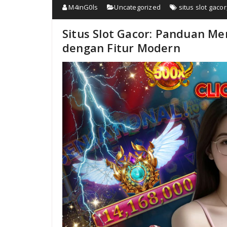
M4inG0ls
Uncategorized
situs slot gacor
Situs Slot Gacor: Panduan M
dengan Fitur Modern