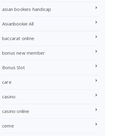
asian bookies handicap
Asianbookie All
baccarat online
bonus new member
Bonus Slot
care
casino
casino online
ceme