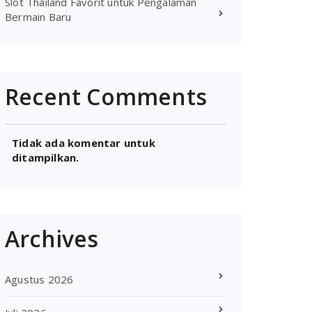
Slot Thailand Favorit untuk Pengalaman
Bermain Baru
Recent Comments
Tidak ada komentar untuk
ditampilkan.
Archives
Agustus 2026