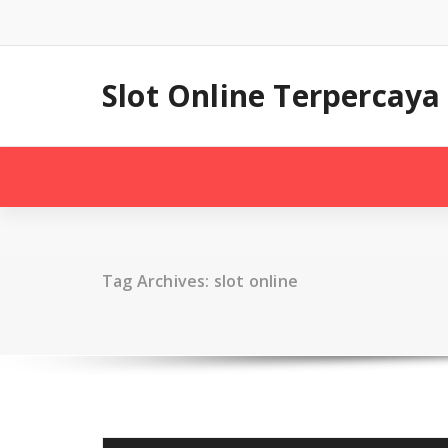
Skip
to
content
Slot Online Terperca
Tag Archives: slot online