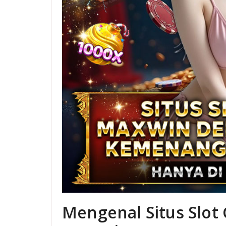
Mengenal Situs Slot