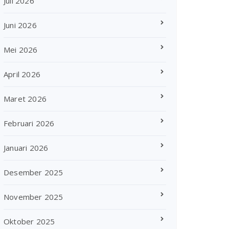
Juli 2026
Juni 2026
Mei 2026
April 2026
Maret 2026
Februari 2026
Januari 2026
Desember 2025
November 2025
Oktober 2025