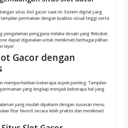
ngan situs slot gacor saat ini. Sistem digital yang
pilan permainan dengan kualitas visual tinggi serta
 pengalaman pengguna melalui desain yang fleksibel.
ne dapat digunakan untuk menikmati berbagai pilihan
 layar.
Slot Gacor dengan
s
ngan memperhatikan beberapa aspek penting. Tampilan
han permainan yang lengkap menjadi beberapa hal yang
 halaman yang mudah dipahami dengan susunan menu
an fitur favorit secara lebih praktis dan menikmati
Situs Slot Gacor