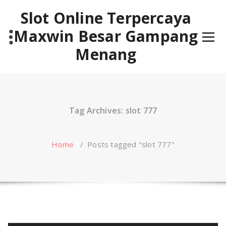
Skip
Slot Online Terpercaya
to
content
Maxwin Besar Gampang
Menang
Tag Archives: slot 777
Home
/
Posts tagged "slot 777"