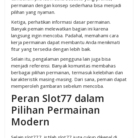
permainan dengan konsep sederhana bisa menjadi
pilihan yang nyaman.
Ketiga, perhatikan informasi dasar permainan.
Banyak pemain melewatkan bagian ini karena
langsung ingin mencoba. Padahal, memahami cara
kerja permainan dapat membantu Anda menikmati
fitur yang tersedia dengan lebih baik.
Selain itu, pengalaman pengguna lain juga bisa
menjadi referensi. Banyak komunitas membahas
berbagai pilihan permainan, termasuk kelebihan dan
karakteristik masing-masing. Dari sana, pemain dapat
memperoleh gambaran sebelum mencoba.
Peran Slot77 dalam
Pilihan Permainan
Modern
Selain slot777, istilah slot77 juga cukup dikenal di