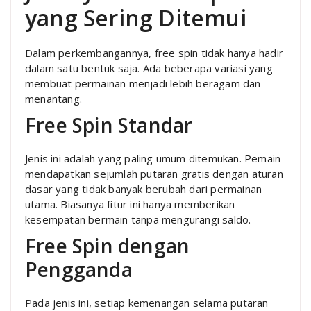
yang Sering Ditemui
Dalam perkembangannya, free spin tidak hanya hadir
dalam satu bentuk saja. Ada beberapa variasi yang
membuat permainan menjadi lebih beragam dan
menantang.
Free Spin Standar
Jenis ini adalah yang paling umum ditemukan. Pemain
mendapatkan sejumlah putaran gratis dengan aturan
dasar yang tidak banyak berubah dari permainan
utama. Biasanya fitur ini hanya memberikan
kesempatan bermain tanpa mengurangi saldo.
Free Spin dengan
Pengganda
Pada jenis ini, setiap kemenangan selama putaran