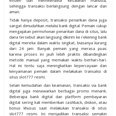
efisien dan meminimalisir kesalahan manusia,
sehingga transaksi berlangsung dengan lancar dan
aman.
Tidak hanya deposit, transaksi penarikan dana juga
sangat dimudahkan melalui bank digital. Pemain cukup
mengajukan permohonan penarikan dana di situs, lalu
dana tersebut akan langsung dikirim ke rekening bank
digital mereka dalam waktu singkat, biasanya kurang
dari 24 jam. Banyak pemain yang merasa puas
karena proses ini jauh lebih praktis dibandingkan
metode manual yang memakan waktu berhari-hari.
Hal ini tentu saja meningkatkan kepercayaan dan
kenyamanan pemain dalam melakukan transaksi di
situs slot777 resmi.
Selain kemudahan dan keamanan, transaksi via bank
digital juga menawarkan berbagai promo menarik.
Beberapa bank digital dan platform pembayaran
digital sering kali memberikan cashback, diskon, atau
bonus khusus saat melakukan transaksi di situs
slot777 resmi. Ini menjadikan transaksi semakin