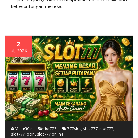
keberuntungan mereka.
2
Jul, 2026
M4inG0ls
slot777
777slot
,
slot 777
,
slot777
,
slot777 login
,
slot777 online