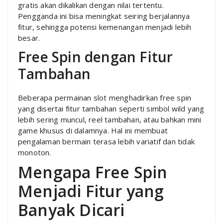
gratis akan dikalikan dengan nilai tertentu.
Pengganda ini bisa meningkat seiring berjalannya
fitur, sehingga potensi kemenangan menjadi lebih
besar.
Free Spin dengan Fitur
Tambahan
Beberapa permainan slot menghadirkan free spin
yang disertai fitur tambahan seperti simbol wild yang
lebih sering muncul, reel tambahan, atau bahkan mini
game khusus di dalamnya. Hal ini membuat
pengalaman bermain terasa lebih variatif dan tidak
monoton.
Mengapa Free Spin
Menjadi Fitur yang
Banyak Dicari