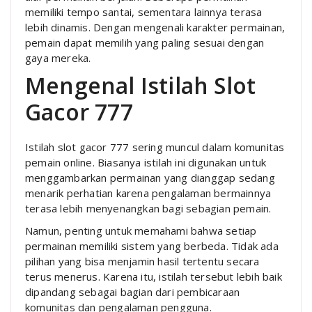
memiliki tempo santai, sementara lainnya terasa
lebih dinamis. Dengan mengenali karakter permainan,
pemain dapat memilih yang paling sesuai dengan
gaya mereka.
Mengenal Istilah Slot
Gacor 777
Istilah slot gacor 777 sering muncul dalam komunitas
pemain online. Biasanya istilah ini digunakan untuk
menggambarkan permainan yang dianggap sedang
menarik perhatian karena pengalaman bermainnya
terasa lebih menyenangkan bagi sebagian pemain.
Namun, penting untuk memahami bahwa setiap
permainan memiliki sistem yang berbeda. Tidak ada
pilihan yang bisa menjamin hasil tertentu secara
terus menerus. Karena itu, istilah tersebut lebih baik
dipandang sebagai bagian dari pembicaraan
komunitas dan pengalaman pengguna.