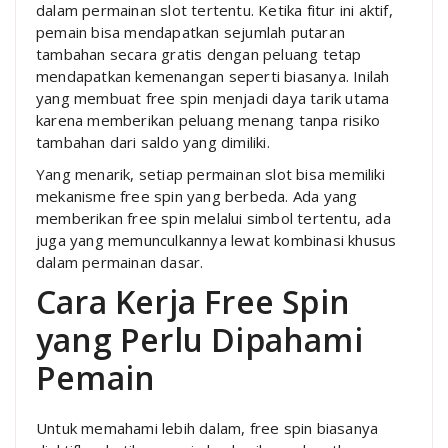
dalam permainan slot tertentu. Ketika fitur ini aktif,
pemain bisa mendapatkan sejumlah putaran
tambahan secara gratis dengan peluang tetap
mendapatkan kemenangan seperti biasanya. Inilah
yang membuat free spin menjadi daya tarik utama
karena memberikan peluang menang tanpa risiko
tambahan dari saldo yang dimiliki.
Yang menarik, setiap permainan slot bisa memiliki
mekanisme free spin yang berbeda. Ada yang
memberikan free spin melalui simbol tertentu, ada
juga yang memunculkannya lewat kombinasi khusus
dalam permainan dasar.
Cara Kerja Free Spin
yang Perlu Dipahami
Pemain
Untuk memahami lebih dalam, free spin biasanya