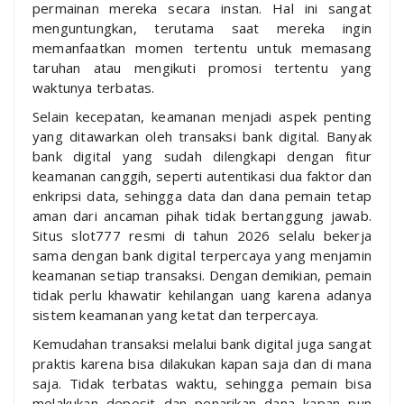
permainan mereka secara instan. Hal ini sangat
menguntungkan, terutama saat mereka ingin
memanfaatkan momen tertentu untuk memasang
taruhan atau mengikuti promosi tertentu yang
waktunya terbatas.
Selain kecepatan, keamanan menjadi aspek penting
yang ditawarkan oleh transaksi bank digital. Banyak
bank digital yang sudah dilengkapi dengan fitur
keamanan canggih, seperti autentikasi dua faktor dan
enkripsi data, sehingga data dan dana pemain tetap
aman dari ancaman pihak tidak bertanggung jawab.
Situs slot777 resmi di tahun 2026 selalu bekerja
sama dengan bank digital terpercaya yang menjamin
keamanan setiap transaksi. Dengan demikian, pemain
tidak perlu khawatir kehilangan uang karena adanya
sistem keamanan yang ketat dan terpercaya.
Kemudahan transaksi melalui bank digital juga sangat
praktis karena bisa dilakukan kapan saja dan di mana
saja. Tidak terbatas waktu, sehingga pemain bisa
melakukan deposit dan penarikan dana kapan pun