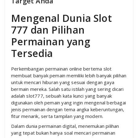
Target Anda
Mengenal Dunia Slot
777 dan Pilihan
Permainan yang
Tersedia
Perkembangan permainan online bertema slot
membuat banyak pemain memiliki lebih banyak pilihan
untuk mencari hiburan yang sesuai dengan gaya
bermain mereka. Salah satu istilah yang sering dicari
adalah slot777, sebuah kata kunci yang banyak
digunakan oleh pemain yang ingin mengenal berbagai
jenis permainan dengan tema angka keberuntungan,
fitur menarik, serta tampilan yang modern.
Dalam dunia permainan digital, menemukan pilihan
yang tepat bukan hanya soal mencari permainan