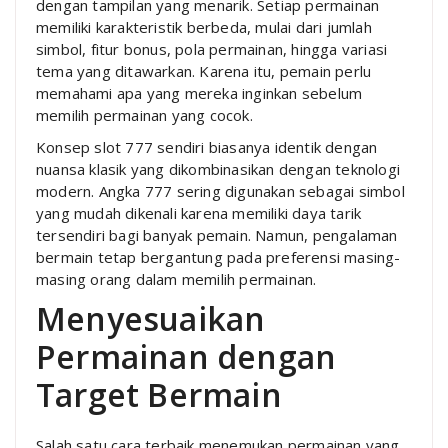
dengan tampilan yang menarik. Setiap permainan
memiliki karakteristik berbeda, mulai dari jumlah
simbol, fitur bonus, pola permainan, hingga variasi
tema yang ditawarkan. Karena itu, pemain perlu
memahami apa yang mereka inginkan sebelum
memilih permainan yang cocok.
Konsep slot 777 sendiri biasanya identik dengan
nuansa klasik yang dikombinasikan dengan teknologi
modern. Angka 777 sering digunakan sebagai simbol
yang mudah dikenali karena memiliki daya tarik
tersendiri bagi banyak pemain. Namun, pengalaman
bermain tetap bergantung pada preferensi masing-
masing orang dalam memilih permainan.
Menyesuaikan
Permainan dengan
Target Bermain
Salah satu cara terbaik menemukan permainan yang