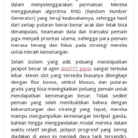
dalam menyelenggarakan permainan. Mereka
menggunakan algoritma RNG (Random Number
Generator) yang teruji keabsahannya, sehingga hasil
dari setiap putaran benar-benar acak dan tidak bisa
dimanipulasi. Keamanan data dan transaksi pemain
juga menjadi prioritas utama, sehingga para pemain
merasa tenang dan fokus pada strategi mereka
untuk meraih kemenangan.
Selain sistem yang adil, peluang mendapatkan
jackpot besar di agen
slot777 gacor
sangat terbuka
lebar. Mesin slot yang tersedia biasanya dilengkapi
dengan fitur bonus, simbol khusus, dan putaran
gratis yang bisa meningkatkan peluang pemain untuk
mendapatkan kemenangan besar. Tidak sedikit
pemain yang telah membuktikan bahwa dengan
keberuntungan dan strategi yang tepat, mereka
mampu mengumpulkan kemenangan berlipat ganda,
bahkan hingga menggandakan modal mereka dalam
waktu relatif singkat. Jackpot progresif yang sering
diadakan di agen ini menjadi daya tarik tersendiri,