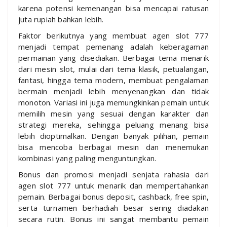
karena potensi kemenangan bisa mencapai ratusan
juta rupiah bahkan lebih.
Faktor berikutnya yang membuat agen slot 777
menjadi tempat pemenang adalah keberagaman
permainan yang disediakan. Berbagai tema menarik
dari mesin slot, mulai dari tema klasik, petualangan,
fantasi, hingga tema modern, membuat pengalaman
bermain menjadi lebih menyenangkan dan tidak
monoton. Variasi ini juga memungkinkan pemain untuk
memilih mesin yang sesuai dengan karakter dan
strategi mereka, sehingga peluang menang bisa
lebih dioptimalkan. Dengan banyak pilihan, pemain
bisa mencoba berbagai mesin dan menemukan
kombinasi yang paling menguntungkan.
Bonus dan promosi menjadi senjata rahasia dari
agen slot 777 untuk menarik dan mempertahankan
pemain. Berbagai bonus deposit, cashback, free spin,
serta turnamen berhadiah besar sering diadakan
secara rutin. Bonus ini sangat membantu pemain