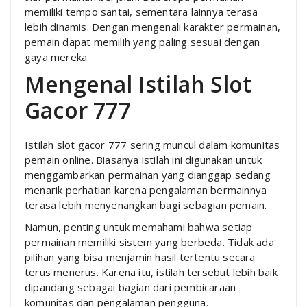
memiliki tempo santai, sementara lainnya terasa
lebih dinamis. Dengan mengenali karakter permainan,
pemain dapat memilih yang paling sesuai dengan
gaya mereka.
Mengenal Istilah Slot
Gacor 777
Istilah slot gacor 777 sering muncul dalam komunitas
pemain online. Biasanya istilah ini digunakan untuk
menggambarkan permainan yang dianggap sedang
menarik perhatian karena pengalaman bermainnya
terasa lebih menyenangkan bagi sebagian pemain.
Namun, penting untuk memahami bahwa setiap
permainan memiliki sistem yang berbeda. Tidak ada
pilihan yang bisa menjamin hasil tertentu secara
terus menerus. Karena itu, istilah tersebut lebih baik
dipandang sebagai bagian dari pembicaraan
komunitas dan pengalaman pengguna.