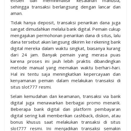
efisien dan meminimalisir kesalahan manusia,
sehingga transaksi berlangsung dengan lancar dan
aman.
Tidak hanya deposit, transaksi penarikan dana juga
sangat dimudahkan melalui bank digital. Pemain cukup
mengajukan permohonan penarikan dana di situs, lalu
dana tersebut akan langsung dikirim ke rekening bank
digital mereka dalam waktu singkat, biasanya kurang
dari 24 jam. Banyak pemain yang merasa puas
karena proses ini jauh lebih praktis dibandingkan
metode manual yang memakan waktu berhari-hari.
Hal ini tentu saja meningkatkan kepercayaan dan
kenyamanan pemain dalam melakukan transaksi di
situs slot777 resmi.
Selain kemudahan dan keamanan, transaksi via bank
digital juga menawarkan berbagai promo menarik.
Beberapa bank digital dan platform pembayaran
digital sering kali memberikan cashback, diskon, atau
bonus khusus saat melakukan transaksi di situs
slot777 resmi. Ini menjadikan transaksi semakin