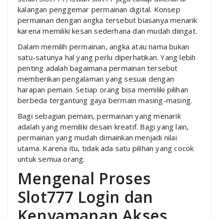
kalangan penggemar permainan digital. Konsep
permainan dengan angka tersebut biasanya menarik
karena memiliki kesan sederhana dan mudah diingat.
Dalam memilih permainan, angka atau nama bukan
satu-satunya hal yang perlu diperhatikan. Yang lebih
penting adalah bagaimana permainan tersebut
memberikan pengalaman yang sesuai dengan
harapan pemain. Setiap orang bisa memiliki pilihan
berbeda tergantung gaya bermain masing-masing.
Bagi sebagian pemain, permainan yang menarik
adalah yang memiliki desain kreatif. Bagi yang lain,
permainan yang mudah dimainkan menjadi nilai
utama. Karena itu, tidak ada satu pilihan yang cocok
untuk semua orang.
Mengenal Proses
Slot777 Login dan
Kenyamanan Akses