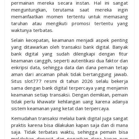
permainan mereka secara instan. Hal ini sangat
menguntungkan, terutama saat mereka ingin
memanfaatkan momen tertentu untuk memasang
taruhan atau mengikuti promosi tertentu yang
waktunya terbatas.
Selain kecepatan, keamanan menjadi aspek penting
yang ditawarkan oleh transaksi bank digital. Banyak
bank digital yang sudah dilengkapi dengan fitur
keamanan canggih, seperti autentikasi dua faktor dan
enkripsi data, sehingga data dan dana pemain tetap
aman dari ancaman pihak tidak bertanggung jawab.
Situs slot777 resmi di tahun 2026 selalu bekerja
sama dengan bank digital terpercaya yang menjamin
keamanan setiap transaksi. Dengan demikian, pemain
tidak perlu khawatir kehilangan uang karena adanya
sistem keamanan yang ketat dan terpercaya.
Kemudahan transaksi melalui bank digital juga sangat
praktis karena bisa dilakukan kapan saja dan di mana
saja. Tidak terbatas waktu, sehingga pemain bisa
melakukan deposit dan penarikan dana kapan pun