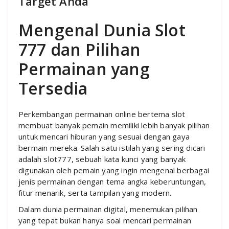
Target Anda
Mengenal Dunia Slot
777 dan Pilihan
Permainan yang
Tersedia
Perkembangan permainan online bertema slot
membuat banyak pemain memiliki lebih banyak pilihan
untuk mencari hiburan yang sesuai dengan gaya
bermain mereka. Salah satu istilah yang sering dicari
adalah slot777, sebuah kata kunci yang banyak
digunakan oleh pemain yang ingin mengenal berbagai
jenis permainan dengan tema angka keberuntungan,
fitur menarik, serta tampilan yang modern.
Dalam dunia permainan digital, menemukan pilihan
yang tepat bukan hanya soal mencari permainan