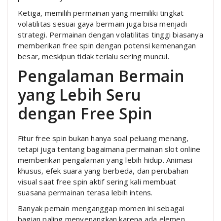
Ketiga, memilih permainan yang memiliki tingkat
volatilitas sesuai gaya bermain juga bisa menjadi
strategi. Permainan dengan volatilitas tinggi biasanya
memberikan free spin dengan potensi kemenangan
besar, meskipun tidak terlalu sering muncul.
Pengalaman Bermain
yang Lebih Seru
dengan Free Spin
Fitur free spin bukan hanya soal peluang menang,
tetapi juga tentang bagaimana permainan slot online
memberikan pengalaman yang lebih hidup. Animasi
khusus, efek suara yang berbeda, dan perubahan
visual saat free spin aktif sering kali membuat
suasana permainan terasa lebih intens.
Banyak pemain menganggap momen ini sebagai
bagian paling menyenangkan karena ada elemen