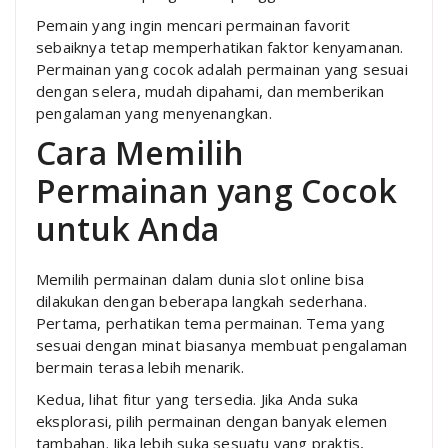
Pemain yang ingin mencari permainan favorit
sebaiknya tetap memperhatikan faktor kenyamanan.
Permainan yang cocok adalah permainan yang sesuai
dengan selera, mudah dipahami, dan memberikan
pengalaman yang menyenangkan.
Cara Memilih
Permainan yang Cocok
untuk Anda
Memilih permainan dalam dunia slot online bisa
dilakukan dengan beberapa langkah sederhana.
Pertama, perhatikan tema permainan. Tema yang
sesuai dengan minat biasanya membuat pengalaman
bermain terasa lebih menarik.
Kedua, lihat fitur yang tersedia. Jika Anda suka
eksplorasi, pilih permainan dengan banyak elemen
tambahan. Jika lebih suka sesuatu yang praktis,