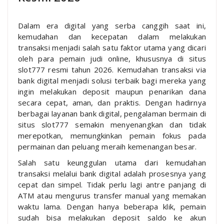
Dalam era digital yang serba canggih saat ini,
kemudahan dan kecepatan dalam melakukan
transaksi menjadi salah satu faktor utama yang dicari
oleh para pemain judi online, khususnya di situs
slot777 resmi tahun 2026. Kemudahan transaksi via
bank digital menjadi solusi terbaik bagi mereka yang
ingin melakukan deposit maupun penarikan dana
secara cepat, aman, dan praktis. Dengan hadirnya
berbagai layanan bank digital, pengalaman bermain di
situs slot777 semakin menyenangkan dan tidak
merepotkan, memungkinkan pemain fokus pada
permainan dan peluang meraih kemenangan besar.
Salah satu keunggulan utama dari kemudahan
transaksi melalui bank digital adalah prosesnya yang
cepat dan simpel. Tidak perlu lagi antre panjang di
ATM atau mengurus transfer manual yang memakan
waktu lama. Dengan hanya beberapa klik, pemain
sudah bisa melakukan deposit saldo ke akun