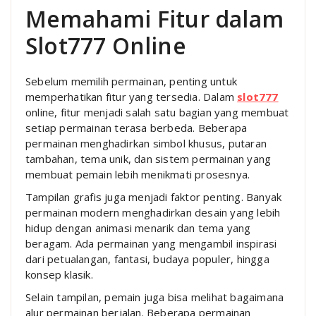
Memahami Fitur dalam
Slot777 Online
Sebelum memilih permainan, penting untuk
memperhatikan fitur yang tersedia. Dalam
slot777
online, fitur menjadi salah satu bagian yang membuat
setiap permainan terasa berbeda. Beberapa
permainan menghadirkan simbol khusus, putaran
tambahan, tema unik, dan sistem permainan yang
membuat pemain lebih menikmati prosesnya.
Tampilan grafis juga menjadi faktor penting. Banyak
permainan modern menghadirkan desain yang lebih
hidup dengan animasi menarik dan tema yang
beragam. Ada permainan yang mengambil inspirasi
dari petualangan, fantasi, budaya populer, hingga
konsep klasik.
Selain tampilan, pemain juga bisa melihat bagaimana
alur permainan berjalan. Beberapa permainan