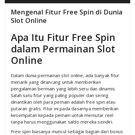
Mengenal Fitur Free Spin di Dunia
Slot Online
Apa Itu Fitur Free Spin
dalam Permainan Slot
Online
Dalam dunia permainan slot online, ada banyak fitur
menarik yang dirancang untuk memberikan
pengalaman bermain yang lebih seru dan dinamis.
Salah satu fitur yang paling populer dan sering
dinantikan oleh para pemain adalah free spin atau
putaran gratis. Fitur ini pada dasarnya memberikan
kesempatan kepada pemain untuk memutar reel
tanpa harus menggunakan saldo mereka sendiri.
Free spin biasanya muncul sebagai bagian dari bonus