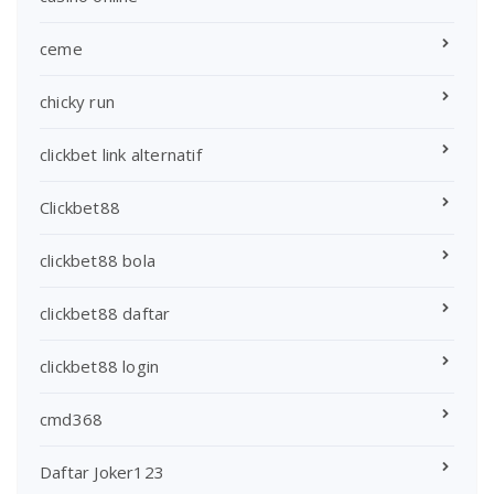
ceme
chicky run
clickbet link alternatif
Clickbet88
clickbet88 bola
clickbet88 daftar
clickbet88 login
cmd368
Daftar Joker123