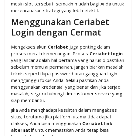
mesin slot tersebut, semakin mudah bagi Anda untuk
merencanakan strategi yang lebih efektif.
Menggunakan Ceriabet
Login dengan Cermat
Mengakses akun
Ceriabet
juga penting dalam
proses meraih kemenangan. Proses
Ceriabet login
yang lancar adalah hal pertama yang harus dipastikan
sebelum memulai permainan. Jangan biarkan masalah
teknis seperti lupa password atau gangguan login
mengganggu fokus Anda. Selalu pastikan Anda
menggunakan kredensial yang benar dan jika terjadi
masalah, segera hubungi tim customer service yang
siap membantu.
Jika Anda menghadapi kesulitan dalam mengakses
situs, terutama jika platform utama tidak dapat
diakses, Anda bisa menggunakan
Ceriabet link
alternatif
untuk memastikan Anda tetap bisa