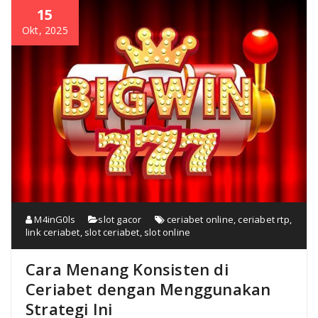
15
Okt, 2025
M4inG0ls
slot gacor
ceriabet online
,
ceriabet rtp
,
link ceriabet
,
slot ceriabet
,
slot online
Cara Menang Konsisten di
Ceriabet dengan Menggunakan
Strategi Ini