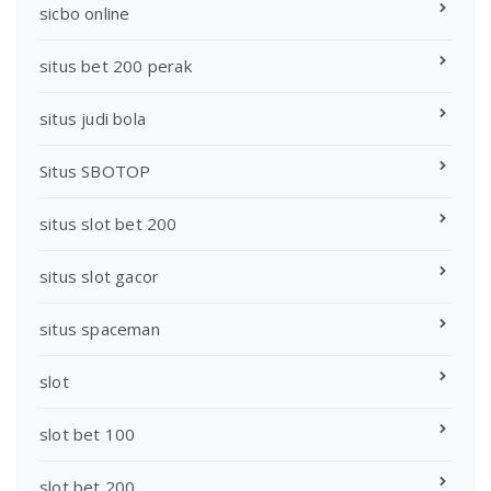
sicbo online
situs bet 200 perak
situs judi bola
Situs SBOTOP
situs slot bet 200
situs slot gacor
situs spaceman
slot
slot bet 100
slot bet 200