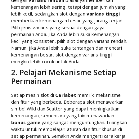
kemenangan lebih sering, tetapi dengan jumlah yang
lebih kecil, sedangkan slot dengan
varians tinggi
memberikan kemenangan besar yang jarang terjadi.
Pilih jenis varians yang sesuai dengan gaya
permainan Anda. Jika Anda lebih suka kemenangan
kecil yang konsisten, pilih slot dengan varians rendah.
Namun, jika Anda lebih suka tantangan dan mencari
kemenangan besar, slot dengan varians tinggi
mungkin lebih cocok untuk Anda.
2. Pelajari Mekanisme Setiap
Permainan
Setiap mesin slot di
Ceriabet
memiliki mekanisme
dan fitur yang berbeda. Beberapa slot menawarkan
simbol Wild dan Scatter yang dapat meningkatkan
kemenangan, sementara yang lain menawarkan
bonus game
yang sangat menguntungkan. Luangkan
waktu untuk mempelajari aturan dan fitur khusus di
setiap permainan. Semakin Anda mengerti cara kerja