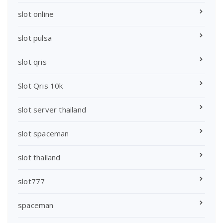
slot online
slot pulsa
slot qris
Slot Qris 10k
slot server thailand
slot spaceman
slot thailand
slot777
spaceman