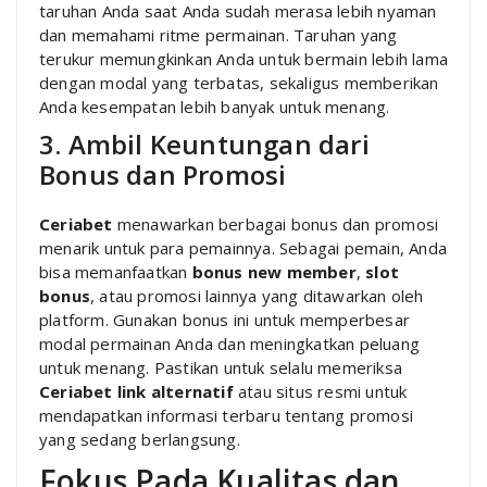
taruhan Anda saat Anda sudah merasa lebih nyaman
dan memahami ritme permainan. Taruhan yang
terukur memungkinkan Anda untuk bermain lebih lama
dengan modal yang terbatas, sekaligus memberikan
Anda kesempatan lebih banyak untuk menang.
3. Ambil Keuntungan dari
Bonus dan Promosi
Ceriabet
menawarkan berbagai bonus dan promosi
menarik untuk para pemainnya. Sebagai pemain, Anda
bisa memanfaatkan
bonus new member
,
slot
bonus
, atau promosi lainnya yang ditawarkan oleh
platform. Gunakan bonus ini untuk memperbesar
modal permainan Anda dan meningkatkan peluang
untuk menang. Pastikan untuk selalu memeriksa
Ceriabet link alternatif
atau situs resmi untuk
mendapatkan informasi terbaru tentang promosi
yang sedang berlangsung.
Fokus Pada Kualitas dan