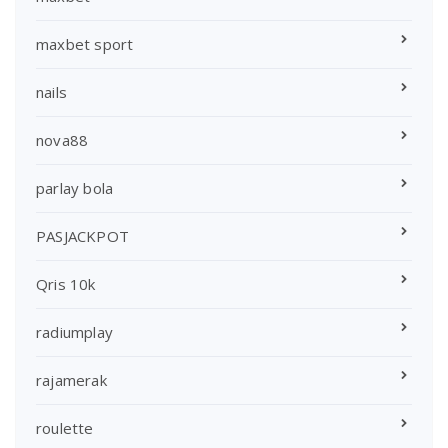
maxbet sport
nails
nova88
parlay bola
PASJACKPOT
Qris 10k
radiumplay
rajamerak
roulette