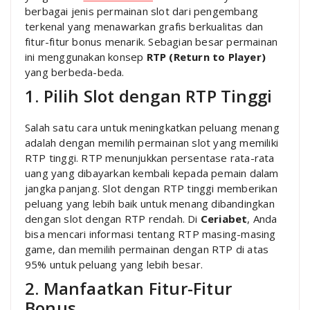
berbagai jenis permainan slot dari pengembang
terkenal yang menawarkan grafis berkualitas dan
fitur-fitur bonus menarik. Sebagian besar permainan
ini menggunakan konsep
RTP (Return to Player)
yang berbeda-beda.
1. Pilih Slot dengan RTP Tinggi
Salah satu cara untuk meningkatkan peluang menang
adalah dengan memilih permainan slot yang memiliki
RTP tinggi. RTP menunjukkan persentase rata-rata
uang yang dibayarkan kembali kepada pemain dalam
jangka panjang. Slot dengan RTP tinggi memberikan
peluang yang lebih baik untuk menang dibandingkan
dengan slot dengan RTP rendah. Di
Ceriabet
, Anda
bisa mencari informasi tentang RTP masing-masing
game, dan memilih permainan dengan RTP di atas
95% untuk peluang yang lebih besar.
2. Manfaatkan Fitur-Fitur
Bonus