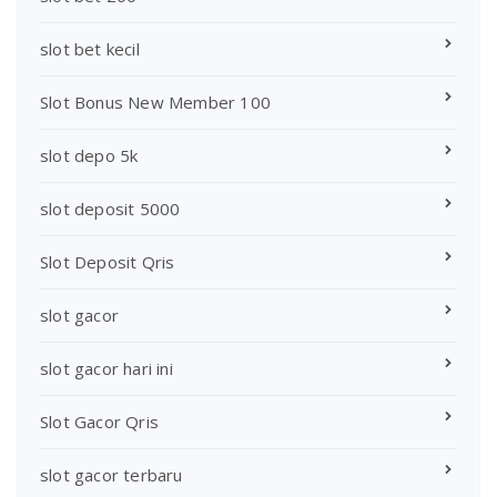
slot bet kecil
Slot Bonus New Member 100
slot depo 5k
slot deposit 5000
Slot Deposit Qris
slot gacor
slot gacor hari ini
Slot Gacor Qris
slot gacor terbaru