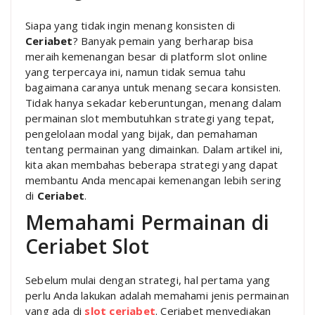
Siapa yang tidak ingin menang konsisten di
Ceriabet
? Banyak pemain yang berharap bisa
meraih kemenangan besar di platform slot online
yang terpercaya ini, namun tidak semua tahu
bagaimana caranya untuk menang secara konsisten.
Tidak hanya sekadar keberuntungan, menang dalam
permainan slot membutuhkan strategi yang tepat,
pengelolaan modal yang bijak, dan pemahaman
tentang permainan yang dimainkan. Dalam artikel ini,
kita akan membahas beberapa strategi yang dapat
membantu Anda mencapai kemenangan lebih sering
di
Ceriabet
.
Memahami Permainan di
Ceriabet Slot
Sebelum mulai dengan strategi, hal pertama yang
perlu Anda lakukan adalah memahami jenis permainan
yang ada di
slot ceriabet
. Ceriabet menyediakan