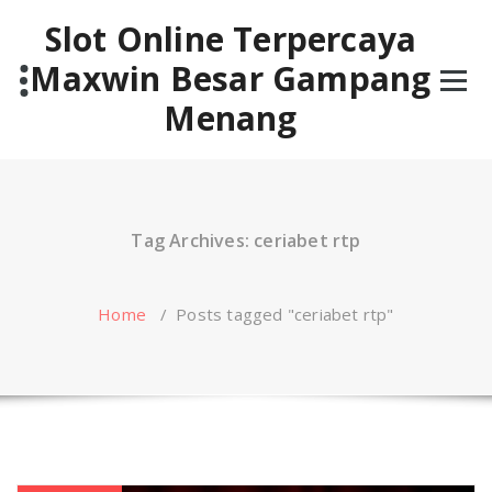
Skip
Slot Online Terpercaya
to
content
Maxwin Besar Gampang
Menang
Tag Archives: ceriabet rtp
Home
/
Posts tagged "ceriabet rtp"