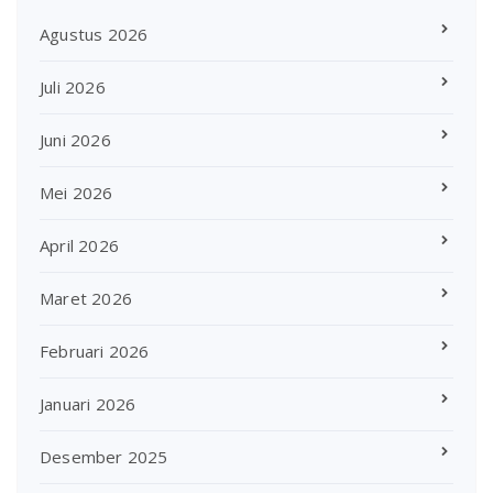
Agustus 2026
Juli 2026
Juni 2026
Mei 2026
April 2026
Maret 2026
Februari 2026
Januari 2026
Desember 2025