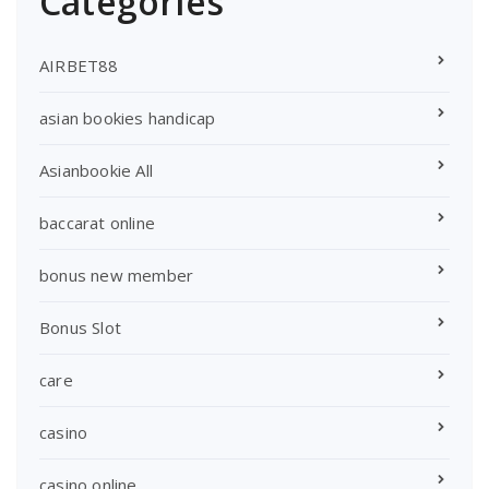
Categories
AIRBET88
asian bookies handicap
Asianbookie All
baccarat online
bonus new member
Bonus Slot
care
casino
casino online