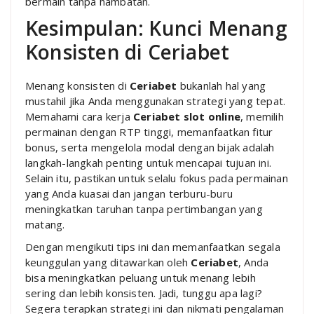
bermain tanpa hambatan.
Kesimpulan: Kunci Menang
Konsisten di Ceriabet
Menang konsisten di
Ceriabet
bukanlah hal yang
mustahil jika Anda menggunakan strategi yang tepat.
Memahami cara kerja
Ceriabet slot online
, memilih
permainan dengan RTP tinggi, memanfaatkan fitur
bonus, serta mengelola modal dengan bijak adalah
langkah-langkah penting untuk mencapai tujuan ini.
Selain itu, pastikan untuk selalu fokus pada permainan
yang Anda kuasai dan jangan terburu-buru
meningkatkan taruhan tanpa pertimbangan yang
matang.
Dengan mengikuti tips ini dan memanfaatkan segala
keunggulan yang ditawarkan oleh
Ceriabet
, Anda
bisa meningkatkan peluang untuk menang lebih
sering dan lebih konsisten. Jadi, tunggu apa lagi?
Segera terapkan strategi ini dan nikmati pengalaman