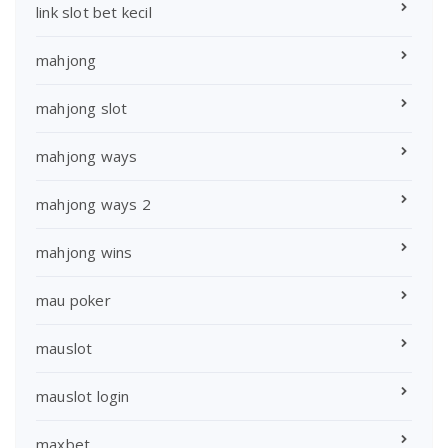
link slot bet kecil
mahjong
mahjong slot
mahjong ways
mahjong ways 2
mahjong wins
mau poker
mauslot
mauslot login
maxbet