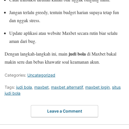
Jangan terlalu greedy, tentuin budget harian supaya tetap fun
dan nggak stress.
Update aplikasi atau website Maxbet secara rutin biar selalu
aman dari bug.
judi bola
Dengan langkah-langkah ini, main
di Maxbet bakal
makin seru dan bebas khawatir soal keamanan akun.
Categories:
Uncategorized
Tags:
judi bola
,
maxbet
,
maxbet alternatif
,
maxbet login
,
situs
judi bola
Leave a Comment