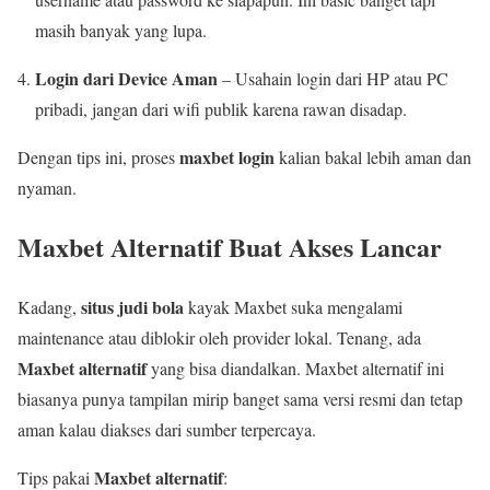
masih banyak yang lupa.
Login dari Device Aman
– Usahain login dari HP atau PC
pribadi, jangan dari wifi publik karena rawan disadap.
maxbet login
Dengan tips ini, proses
kalian bakal lebih aman dan
nyaman.
Maxbet Alternatif Buat Akses Lancar
situs judi bola
Kadang,
kayak Maxbet suka mengalami
maintenance atau diblokir oleh provider lokal. Tenang, ada
Maxbet alternatif
yang bisa diandalkan. Maxbet alternatif ini
biasanya punya tampilan mirip banget sama versi resmi dan tetap
aman kalau diakses dari sumber terpercaya.
Maxbet alternatif
Tips pakai
: