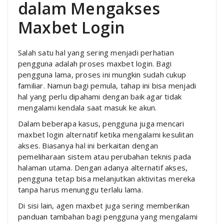
dalam Mengakses
Maxbet Login
Salah satu hal yang sering menjadi perhatian
pengguna adalah proses maxbet login. Bagi
pengguna lama, proses ini mungkin sudah cukup
familiar. Namun bagi pemula, tahap ini bisa menjadi
hal yang perlu dipahami dengan baik agar tidak
mengalami kendala saat masuk ke akun.
Dalam beberapa kasus, pengguna juga mencari
maxbet login alternatif ketika mengalami kesulitan
akses. Biasanya hal ini berkaitan dengan
pemeliharaan sistem atau perubahan teknis pada
halaman utama. Dengan adanya alternatif akses,
pengguna tetap bisa melanjutkan aktivitas mereka
tanpa harus menunggu terlalu lama.
Di sisi lain, agen maxbet juga sering memberikan
panduan tambahan bagi pengguna yang mengalami