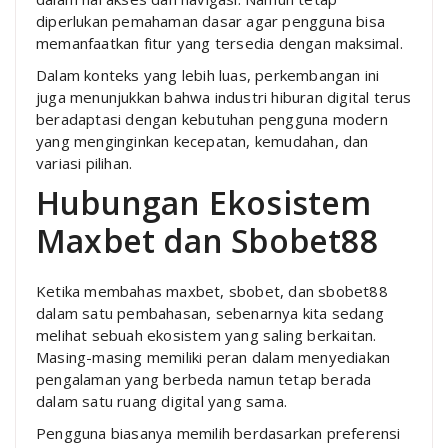
diperlukan pemahaman dasar agar pengguna bisa
memanfaatkan fitur yang tersedia dengan maksimal.
Dalam konteks yang lebih luas, perkembangan ini
juga menunjukkan bahwa industri hiburan digital terus
beradaptasi dengan kebutuhan pengguna modern
yang menginginkan kecepatan, kemudahan, dan
variasi pilihan.
Hubungan Ekosistem
Maxbet dan Sbobet88
Ketika membahas maxbet, sbobet, dan sbobet88
dalam satu pembahasan, sebenarnya kita sedang
melihat sebuah ekosistem yang saling berkaitan.
Masing-masing memiliki peran dalam menyediakan
pengalaman yang berbeda namun tetap berada
dalam satu ruang digital yang sama.
Pengguna biasanya memilih berdasarkan preferensi