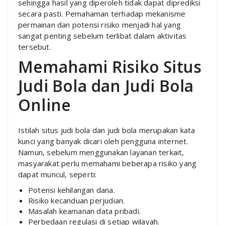
sehingga hasil yang diperoleh tidak dapat diprediksi
secara pasti. Pemahaman terhadap mekanisme
permainan dan potensi risiko menjadi hal yang
sangat penting sebelum terlibat dalam aktivitas
tersebut.
Memahami Risiko Situs
Judi Bola dan Judi Bola
Online
Istilah situs judi bola dan judi bola merupakan kata
kunci yang banyak dicari oleh pengguna internet.
Namun, sebelum menggunakan layanan terkait,
masyarakat perlu memahami beberapa risiko yang
dapat muncul, seperti:
Potensi kehilangan dana.
Risiko kecanduan perjudian.
Masalah keamanan data pribadi.
Perbedaan regulasi di setiap wilayah.