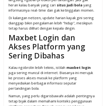
heran kalau banyak yang cari
situs judi bola
yang
informasinya real-time dan gak ketinggalan momen.
Di kalangan netizen, update harian kayak gini sering
dianggap bikin pengalaman lebih “hidup”, meskipun
tetap harus dilihat dengan kepala dingin.
Maxbet Login dan
Akses Platform yang
Sering Dibahas
Kalau ngobrolin lebih teknis, istilah
maxbet login
juga sering muncul di internet. Biasanya ini merujuk
ke proses akses masuk ke platform yang
menyediakan berbagai informasi seputar
pertandingan bola.
Namun, yang perlu digarisbawahi adalah pentingnya
tetap bijak dalam memahami konteks penggunaan