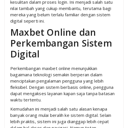
kesulitan dalam proses login. Ini menjadi salah satu
nilai tambah yang cukup membantu, terutama bagi
mereka yang belum terlalu familiar dengan sistem
digital seperti ini.
Maxbet Online dan
Perkembangan Sistem
Digital
Perkembangan maxbet online menunjukkan
bagaimana teknologi semakin berperan dalam
menciptakan pengalaman pengguna yang lebih
fleksibel. Dengan sistem berbasis online, pengguna
dapat mengakses layanan kapan saja tanpa batasan
waktu tertentu.
Kemudahan ini menjadi salah satu alasan kenapa
banyak orang mulai beralih ke sistem digital. Selain
lebih praktis, sistem ini juga dianggap lebih cepat
dalam hal akses dan navigasi. Namun tetap