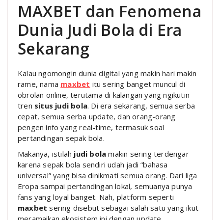
MAXBET dan Fenomena
Dunia Judi Bola di Era
Sekarang
Kalau ngomongin dunia digital yang makin hari makin
rame, nama
maxbet
itu sering banget muncul di
obrolan online, terutama di kalangan yang ngikutin
tren
situs judi bola
. Di era sekarang, semua serba
cepat, semua serba update, dan orang-orang
pengen info yang real-time, termasuk soal
pertandingan sepak bola.
Makanya, istilah
judi bola
makin sering terdengar
karena sepak bola sendiri udah jadi “bahasa
universal” yang bisa dinikmati semua orang. Dari liga
Eropa sampai pertandingan lokal, semuanya punya
fans yang loyal banget. Nah, platform seperti
maxbet
sering disebut sebagai salah satu yang ikut
meramaikan ekosistem ini dengan update