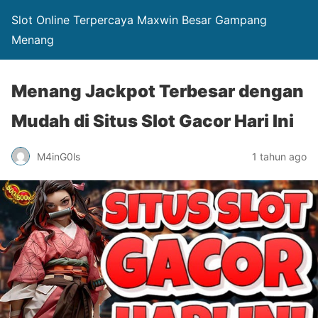
Slot Online Terpercaya Maxwin Besar Gampang
Menang
Menang Jackpot Terbesar dengan
Mudah di Situs Slot Gacor Hari Ini
M4inG0ls
1 tahun ago