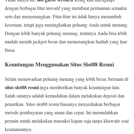
dengan berbagai fitur inovatif yang membuat permainan semakin
seru dan menyenangkan. Fitur-fitur ini tidak hanya menambah
keseruan, tetapi juga meningkatkan peluang Anda untuk menang.
Dengan lebih banyak peluang menang, tentunya Anda bisa lebih
mudah meraih jackpot besar dan memenangkan hadiah yang luar
biasa.
Keuntungan Menggunakan Situs Slot88 Resmi
Selain menawarkan peluang menang yang lebih besar, bermain di
situs slot88 resmi
juga memberikan banyak keuntungan lain.
Salah satunya adalah kemudahan dalam melakukan deposit dan
penarikan. Situs slot88 resmi biasanya menyediakan berbagai
metode pembayaran yang aman dan cepat. Ini memudahkan
pemain untuk melakukan transaksi kapan saja tanpa khawatir soal
keamanannya.