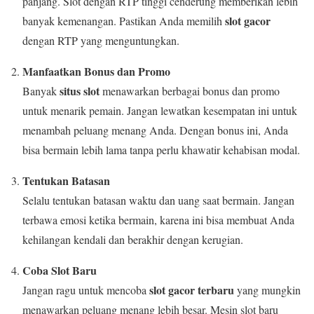
panjang. Slot dengan RTP tinggi cenderung memberikan lebih
slot gacor
banyak kemenangan. Pastikan Anda memilih
dengan RTP yang menguntungkan.
Manfaatkan Bonus dan Promo
situs slot
Banyak
menawarkan berbagai bonus dan promo
untuk menarik pemain. Jangan lewatkan kesempatan ini untuk
menambah peluang menang Anda. Dengan bonus ini, Anda
bisa bermain lebih lama tanpa perlu khawatir kehabisan modal.
Tentukan Batasan
Selalu tentukan batasan waktu dan uang saat bermain. Jangan
terbawa emosi ketika bermain, karena ini bisa membuat Anda
kehilangan kendali dan berakhir dengan kerugian.
Coba Slot Baru
slot gacor terbaru
Jangan ragu untuk mencoba
yang mungkin
menawarkan peluang menang lebih besar. Mesin slot baru