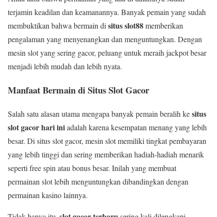
terjamin keadilan dan keamanannya. Banyak pemain yang sudah
situs slot88
membuktikan bahwa bermain di
memberikan
pengalaman yang menyenangkan dan menguntungkan. Dengan
mesin slot yang sering gacor, peluang untuk meraih jackpot besar
menjadi lebih mudah dan lebih nyata.
Manfaat Bermain di Situs Slot Gacor
situs
Salah satu alasan utama mengapa banyak pemain beralih ke
slot gacor hari ini
adalah karena kesempatan menang yang lebih
besar. Di situs slot gacor, mesin slot memiliki tingkat pembayaran
yang lebih tinggi dan sering memberikan hadiah-hadiah menarik
seperti free spin atau bonus besar. Inilah yang membuat
permainan slot lebih menguntungkan dibandingkan dengan
permainan kasino lainnya.
slot gacor terbaru
Tidak hanya itu,
sering kali dilengkapi