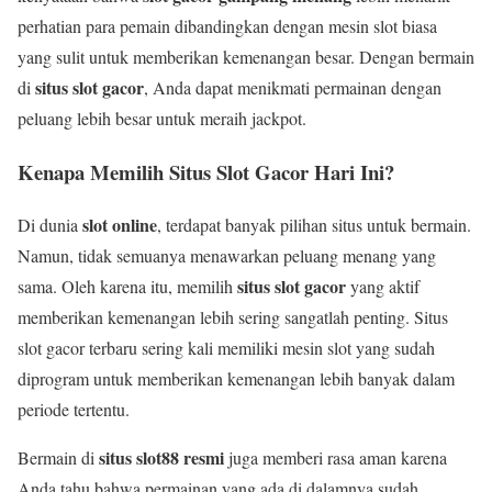
perhatian para pemain dibandingkan dengan mesin slot biasa
yang sulit untuk memberikan kemenangan besar. Dengan bermain
situs slot gacor
di
, Anda dapat menikmati permainan dengan
peluang lebih besar untuk meraih jackpot.
Kenapa Memilih Situs Slot Gacor Hari Ini?
slot online
Di dunia
, terdapat banyak pilihan situs untuk bermain.
Namun, tidak semuanya menawarkan peluang menang yang
situs slot gacor
sama. Oleh karena itu, memilih
yang aktif
memberikan kemenangan lebih sering sangatlah penting. Situs
slot gacor terbaru sering kali memiliki mesin slot yang sudah
diprogram untuk memberikan kemenangan lebih banyak dalam
periode tertentu.
situs slot88 resmi
Bermain di
juga memberi rasa aman karena
Anda tahu bahwa permainan yang ada di dalamnya sudah