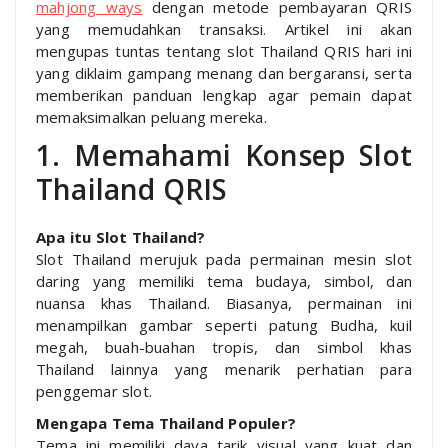
mahjong ways
dengan metode pembayaran QRIS
yang memudahkan transaksi. Artikel ini akan
mengupas tuntas tentang slot Thailand QRIS hari ini
yang diklaim gampang menang dan bergaransi, serta
memberikan panduan lengkap agar pemain dapat
memaksimalkan peluang mereka.
1. Memahami Konsep Slot
Thailand QRIS
Apa itu Slot Thailand?
Slot Thailand merujuk pada permainan mesin slot
daring yang memiliki tema budaya, simbol, dan
nuansa khas Thailand. Biasanya, permainan ini
menampilkan gambar seperti patung Budha, kuil
megah, buah-buahan tropis, dan simbol khas
Thailand lainnya yang menarik perhatian para
penggemar slot.
Mengapa Tema Thailand Populer?
Tema ini memiliki daya tarik visual yang kuat dan