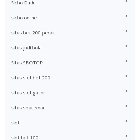
Sicbo Dadu
sicbo online
situs bet 200 perak
situs judi bola
Situs SBOTOP
situs slot bet 200
situs slot gacor
situs spaceman
slot
slot bet 100