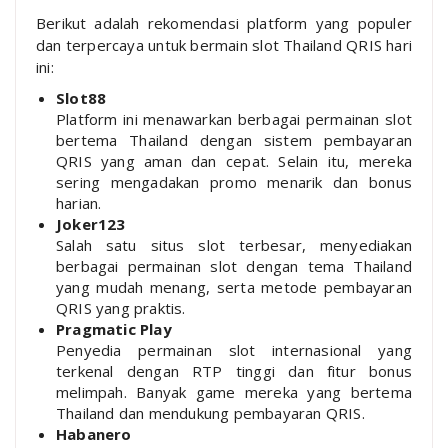
Berikut adalah rekomendasi platform yang populer
dan terpercaya untuk bermain slot Thailand QRIS hari
ini:
Slot88
Platform ini menawarkan berbagai permainan slot
bertema Thailand dengan sistem pembayaran
QRIS yang aman dan cepat. Selain itu, mereka
sering mengadakan promo menarik dan bonus
harian.
Joker123
Salah satu situs slot terbesar, menyediakan
berbagai permainan slot dengan tema Thailand
yang mudah menang, serta metode pembayaran
QRIS yang praktis.
Pragmatic Play
Penyedia permainan slot internasional yang
terkenal dengan RTP tinggi dan fitur bonus
melimpah. Banyak game mereka yang bertema
Thailand dan mendukung pembayaran QRIS.
Habanero