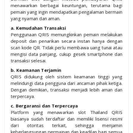
menawarkan berbagai keuntungan, terutama bagi
pemain yang ingin mendapatkan pengalaman bermain
yang nyaman dan aman.
a. Kemudahan Transaksi
Penggunaan QRIS memungkinkan pemain melakukan
deposit dan penarikan secara instan hanya dengan
scan kode QR. Tidak perlu membawa uang tunai atau
mengisi data panjang, cukup gesek smartphone dan
transaksi selesai.
b. Keamanan Terjamin
QRIS didukung oleh sistem keamanan tinggi yang
melindungi data pengguna dari ancaman pihak ketiga.
Dengan demikian, transaksi menjadi lebih aman dan
terpercaya.
c. Bergaransi dan Terpercaya
Platform yang menawarkan slot Thailand QRIS
biasanya sudah terdaftar dan memiliki lisensi resmi
dari otoritas terkait, sehingga menjamin
keberlangsungan permainan dan keadilan bagi semua