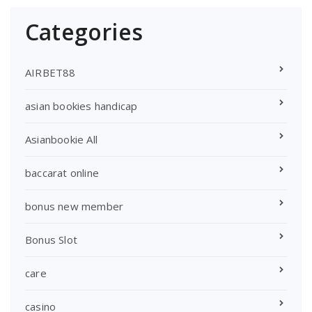
Categories
AIRBET88
asian bookies handicap
Asianbookie All
baccarat online
bonus new member
Bonus Slot
care
casino