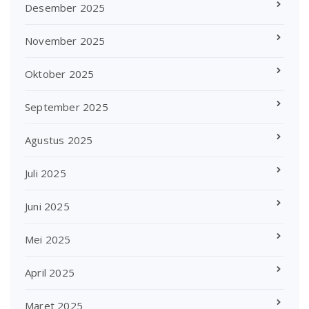
Desember 2025
November 2025
Oktober 2025
September 2025
Agustus 2025
Juli 2025
Juni 2025
Mei 2025
April 2025
Maret 2025