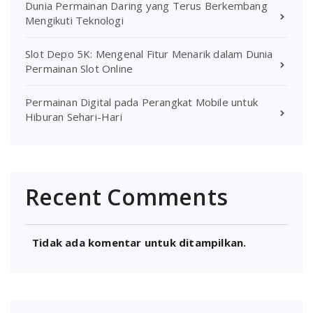
Dunia Permainan Daring yang Terus Berkembang
Mengikuti Teknologi
Slot Depo 5K: Mengenal Fitur Menarik dalam Dunia
Permainan Slot Online
Permainan Digital pada Perangkat Mobile untuk
Hiburan Sehari-Hari
Recent Comments
Tidak ada komentar untuk ditampilkan.