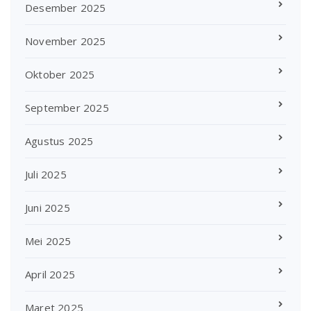
Desember 2025
November 2025
Oktober 2025
September 2025
Agustus 2025
Juli 2025
Juni 2025
Mei 2025
April 2025
Maret 2025