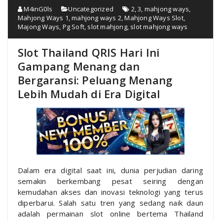
M4inG0ls
Uncategorized
2
,
3
,
mahjong ways
,
Mahjong Ways 1
,
mahjong ways 2
,
Mahjong Ways Slot
,
Majong Ways
,
Pg Soft
,
slot mahjong
,
slot mahjong ways
Slot Thailand QRIS Hari Ini
Gampang Menang dan
Bergaransi: Peluang Menang
Lebih Mudah di Era Digital
Dalam era digital saat ini, dunia perjudian daring
semakin berkembang pesat seiring dengan
kemudahan akses dan inovasi teknologi yang terus
diperbarui. Salah satu tren yang sedang naik daun
adalah permainan slot online bertema Thailand