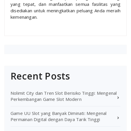
yang tepat, dan manfaatkan semua fasilitas yang
disediakan untuk meningkatkan peluang Anda meraih
kemenangan.
Recent Posts
Nolimit City dan Tren Slot Berisiko Tinggi: Mengenal
Perkembangan Game Slot Modern
Game UU Slot yang Banyak Diminati: Mengenal
Permainan Digital dengan Daya Tarik Tinggi