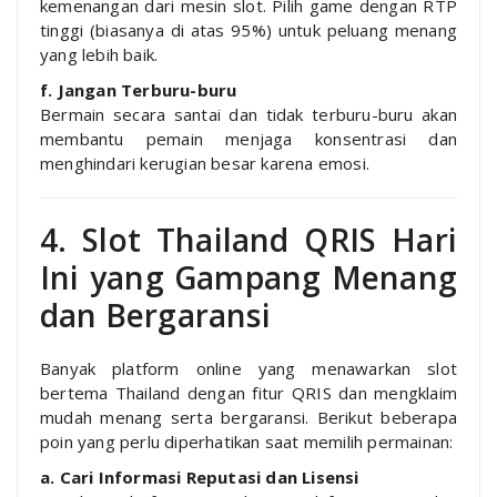
kemenangan dari mesin slot. Pilih game dengan RTP
tinggi (biasanya di atas 95%) untuk peluang menang
yang lebih baik.
f. Jangan Terburu-buru
Bermain secara santai dan tidak terburu-buru akan
membantu pemain menjaga konsentrasi dan
menghindari kerugian besar karena emosi.
4. Slot Thailand QRIS Hari
Ini yang Gampang Menang
dan Bergaransi
Banyak platform online yang menawarkan slot
bertema Thailand dengan fitur QRIS dan mengklaim
mudah menang serta bergaransi. Berikut beberapa
poin yang perlu diperhatikan saat memilih permainan:
a. Cari Informasi Reputasi dan Lisensi