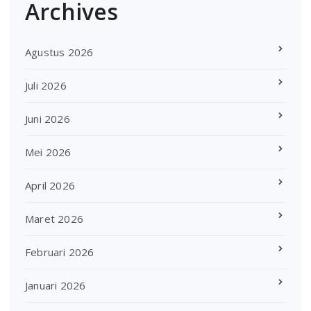
Archives
Agustus 2026
Juli 2026
Juni 2026
Mei 2026
April 2026
Maret 2026
Februari 2026
Januari 2026