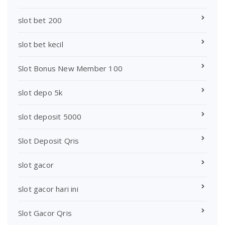
slot bet 200
slot bet kecil
Slot Bonus New Member 100
slot depo 5k
slot deposit 5000
Slot Deposit Qris
slot gacor
slot gacor hari ini
Slot Gacor Qris