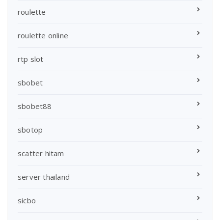
roulette
roulette online
rtp slot
sbobet
sbobet88
sbotop
scatter hitam
server thailand
sicbo