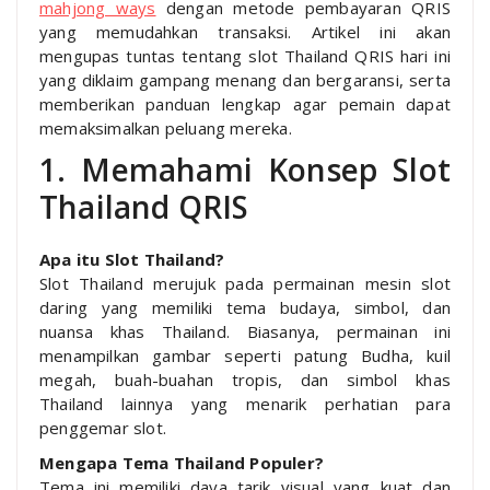
mahjong ways
dengan metode pembayaran QRIS
yang memudahkan transaksi. Artikel ini akan
mengupas tuntas tentang slot Thailand QRIS hari ini
yang diklaim gampang menang dan bergaransi, serta
memberikan panduan lengkap agar pemain dapat
memaksimalkan peluang mereka.
1. Memahami Konsep Slot
Thailand QRIS
Apa itu Slot Thailand?
Slot Thailand merujuk pada permainan mesin slot
daring yang memiliki tema budaya, simbol, dan
nuansa khas Thailand. Biasanya, permainan ini
menampilkan gambar seperti patung Budha, kuil
megah, buah-buahan tropis, dan simbol khas
Thailand lainnya yang menarik perhatian para
penggemar slot.
Mengapa Tema Thailand Populer?
Tema ini memiliki daya tarik visual yang kuat dan