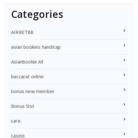
Categories
AIRBET88
asian bookies handicap
Asianbookie All
baccarat online
bonus new member
Bonus Slot
care
casino