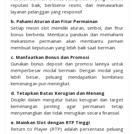
reputasi baik, berlisensi resmi, dan menawarkan
layanan pelanggan yang responsif.
b. Pahami Aturan dan Fitur Permainan
Setiap mesin slot memiliki aturan, simbol, dan fitur
bonus berbeda. Membaca panduan dan memahami
mekanisme permainan akan membantu pemain
membuat keputusan yang lebih baik saat bermain.
c. Manfaatkan Bonus dan Promosi
Gunakan bonus deposit dan promosi lainnya untuk
memperbesar modal bermain. Dengan modal yang
lebih besar, peluang mendapatkan kombinasi
kemenangan pun meningkat.
d. Tetapkan Batas Kerugian dan Menang
Disiplin dalam mengatur batas kerugian dan target
kemenangan penting agar permainan tetap
menyenangkan dan tidak merugikan secara finansial.
e. Mainkan Slot dengan RTP Tinggi
Return to Player (RTP) adalah persentase peluang