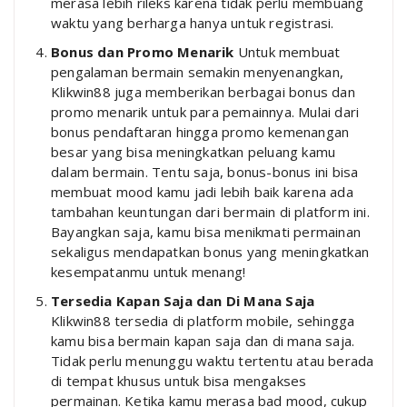
merasa lebih rileks karena tidak perlu membuang
waktu yang berharga hanya untuk registrasi.
Bonus dan Promo Menarik
Untuk membuat
pengalaman bermain semakin menyenangkan,
Klikwin88 juga memberikan berbagai bonus dan
promo menarik untuk para pemainnya. Mulai dari
bonus pendaftaran hingga promo kemenangan
besar yang bisa meningkatkan peluang kamu
dalam bermain. Tentu saja, bonus-bonus ini bisa
membuat mood kamu jadi lebih baik karena ada
tambahan keuntungan dari bermain di platform ini.
Bayangkan saja, kamu bisa menikmati permainan
sekaligus mendapatkan bonus yang meningkatkan
kesempatanmu untuk menang!
Tersedia Kapan Saja dan Di Mana Saja
Klikwin88 tersedia di platform mobile, sehingga
kamu bisa bermain kapan saja dan di mana saja.
Tidak perlu menunggu waktu tertentu atau berada
di tempat khusus untuk bisa mengakses
permainan. Ketika kamu merasa bad mood, cukup