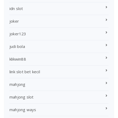
idn slot
joker
joker123
judi bola
klikwin88
link slot bet kecil
mahjong
mahjong slot
mahjong ways