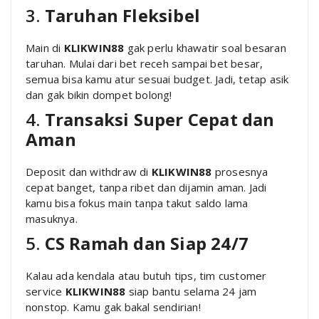
3.
Taruhan Fleksibel
Main di
KLIKWIN88
gak perlu khawatir soal besaran
taruhan. Mulai dari bet receh sampai bet besar,
semua bisa kamu atur sesuai budget. Jadi, tetap asik
dan gak bikin dompet bolong!
4.
Transaksi Super Cepat dan
Aman
Deposit dan withdraw di
KLIKWIN88
prosesnya
cepat banget, tanpa ribet dan dijamin aman. Jadi
kamu bisa fokus main tanpa takut saldo lama
masuknya.
5.
CS Ramah dan Siap 24/7
Kalau ada kendala atau butuh tips, tim customer
service
KLIKWIN88
siap bantu selama 24 jam
nonstop. Kamu gak bakal sendirian!