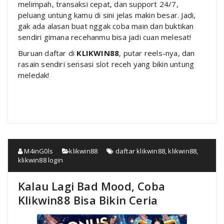
melimpah, transaksi cepat, dan support 24/7,
peluang untung kamu di sini jelas makin besar. Jadi,
gak ada alasan buat nggak coba main dan buktikan
sendiri gimana recehanmu bisa jadi cuan melesat!
Buruan daftar di
KLIKWIN88
, putar reels-nya, dan
rasain sendiri sensasi slot receh yang bikin untung
meledak!
M4inG0ls
klikwin88
daftar klikwin88
,
klikwin88
,
klikwin88 login
Kalau Lagi Bad Mood, Coba
Klikwin88 Bisa Bikin Ceria