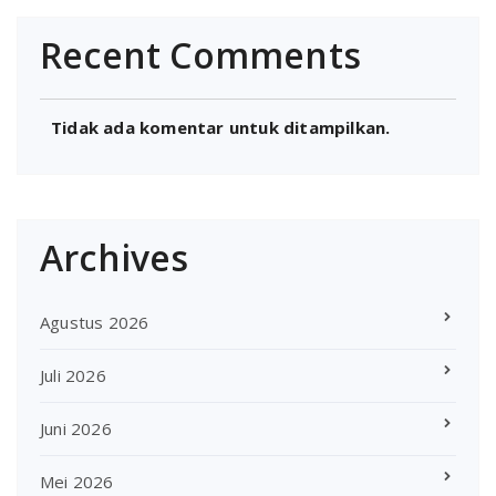
Recent Comments
Tidak ada komentar untuk ditampilkan.
Archives
Agustus 2026
Juli 2026
Juni 2026
Mei 2026