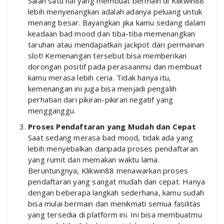
Salah satu hal yang membuat bermain di Klikwin88
lebih menyenangkan adalah adanya peluang untuk
menang besar. Bayangkan jika kamu sedang dalam
keadaan bad mood dan tiba-tiba memenangkan
taruhan atau mendapatkan jackpot dari permainan
slot! Kemenangan tersebut bisa memberikan
dorongan positif pada perasaanmu dan membuat
kamu merasa lebih ceria. Tidak hanya itu,
kemenangan ini juga bisa menjadi pengalih
perhatian dari pikiran-pikiran negatif yang
mengganggu.
Proses Pendaftaran yang Mudah dan Cepat
Saat sedang merasa bad mood, tidak ada yang
lebih menyebalkan daripada proses pendaftaran
yang rumit dan memakan waktu lama.
Beruntungnya, Klikwin88 menawarkan proses
pendaftaran yang sangat mudah dan cepat. Hanya
dengan beberapa langkah sederhana, kamu sudah
bisa mulai bermain dan menikmati semua fasilitas
yang tersedia di platform ini. Ini bisa membuatmu