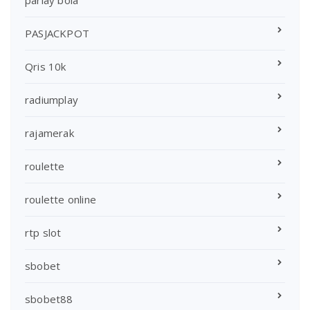
PASJACKPOT
Qris 10k
radiumplay
rajamerak
roulette
roulette online
rtp slot
sbobet
sbobet88