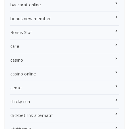
baccarat online
bonus new member
Bonus Slot
care
casino
casino online
ceme
chicky run
clickbet link alternatif
Clickbet88