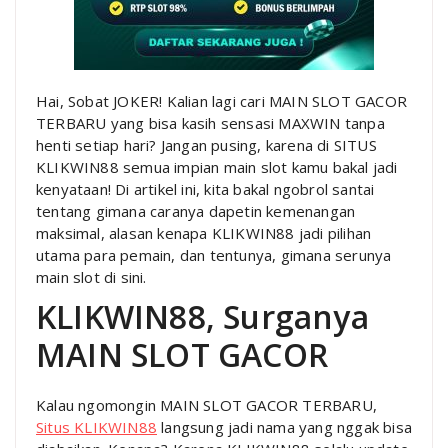
Hai, Sobat JOKER! Kalian lagi cari MAIN SLOT GACOR
TERBARU yang bisa kasih sensasi MAXWIN tanpa
henti setiap hari? Jangan pusing, karena di SITUS
KLIKWIN88 semua impian main slot kamu bakal jadi
kenyataan! Di artikel ini, kita bakal ngobrol santai
tentang gimana caranya dapetin kemenangan
maksimal, alasan kenapa KLIKWIN88 jadi pilihan
utama para pemain, dan tentunya, gimana serunya
main slot di sini.
KLIKWIN88, Surganya
MAIN SLOT GACOR
Kalau ngomongin MAIN SLOT GACOR TERBARU,
Situs KLIKWIN88
langsung jadi nama yang nggak bisa