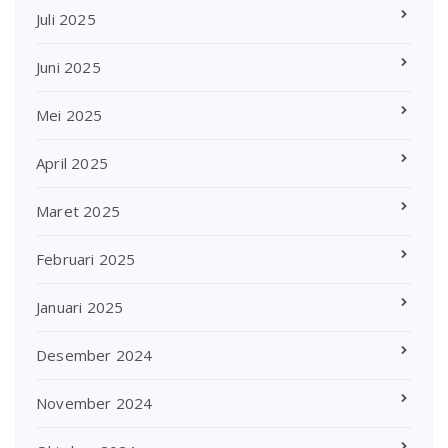
Juli 2025
Juni 2025
Mei 2025
April 2025
Maret 2025
Februari 2025
Januari 2025
Desember 2024
November 2024