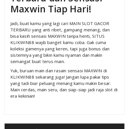
Maxwin Tiap Hari!
Jadi, buat kamu yang lagi cari MAIN SLOT GACOR
TERBARU yang anti ribet, gampang menang, dan
bisa kasih sensasi MAXWIN tanpa henti, SITUS
KLIKWIN88 wajib banget kamu coba. Gak cuma
koleksi gamenya yang keren, tapi juga bonus dan
sistemnya yang bikin kamu nyaman dan makin
semangat buat terus main.
Yuk, buruan main dan rasain sensasi MAXWIN di
KLIKWIN88 sekarang juga! Jangan lupa pakai tips
yang tadi biar peluang menang kamu makin besar.
Main cerdas, main seru, dan siap-siap jadi raja slot di
era kekinian!