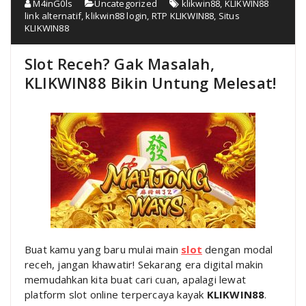
M4inG0ls
Uncategorized
klikwin88
,
KLIKWIN88
link alternatif
,
klikwin88 login
,
RTP KLIKWIN88
,
Situs
KLIKWIN88
Slot Receh? Gak Masalah,
KLIKWIN88 Bikin Untung Melesat!
Buat kamu yang baru mulai main
slot
dengan modal
receh, jangan khawatir! Sekarang era digital makin
memudahkan kita buat cari cuan, apalagi lewat
platform slot online terpercaya kayak
KLIKWIN88
.