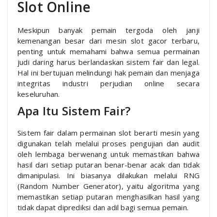
Slot Online
Meskipun banyak pemain tergoda oleh janji
kemenangan besar dari mesin slot gacor terbaru,
penting untuk memahami bahwa semua permainan
judi daring harus berlandaskan sistem fair dan legal.
Hal ini bertujuan melindungi hak pemain dan menjaga
integritas industri perjudian online secara
keseluruhan.
Apa Itu Sistem Fair?
Sistem fair dalam permainan slot berarti mesin yang
digunakan telah melalui proses pengujian dan audit
oleh lembaga berwenang untuk memastikan bahwa
hasil dari setiap putaran benar-benar acak dan tidak
dimanipulasi. Ini biasanya dilakukan melalui RNG
(Random Number Generator), yaitu algoritma yang
memastikan setiap putaran menghasilkan hasil yang
tidak dapat diprediksi dan adil bagi semua pemain.