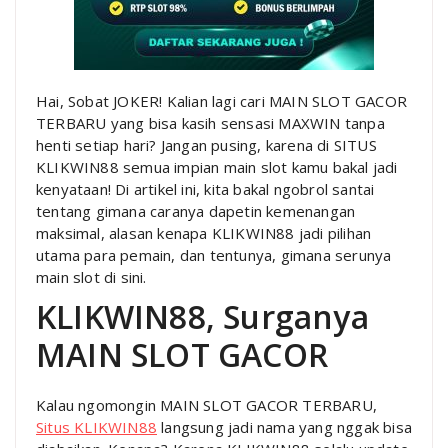
Hai, Sobat JOKER! Kalian lagi cari MAIN SLOT GACOR
TERBARU yang bisa kasih sensasi MAXWIN tanpa
henti setiap hari? Jangan pusing, karena di SITUS
KLIKWIN88 semua impian main slot kamu bakal jadi
kenyataan! Di artikel ini, kita bakal ngobrol santai
tentang gimana caranya dapetin kemenangan
maksimal, alasan kenapa KLIKWIN88 jadi pilihan
utama para pemain, dan tentunya, gimana serunya
main slot di sini.
KLIKWIN88, Surganya
MAIN SLOT GACOR
Kalau ngomongin MAIN SLOT GACOR TERBARU,
Situs KLIKWIN88
langsung jadi nama yang nggak bisa