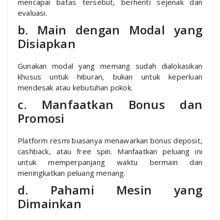
mencapai batas tersebut, berhenti sejenak dan
evaluasi.
b. Main dengan Modal yang
Disiapkan
Gunakan modal yang memang sudah dialokasikan
khusus untuk hiburan, bukan untuk keperluan
mendesak atau kebutuhan pokok.
c. Manfaatkan Bonus dan
Promosi
Platform resmi biasanya menawarkan bonus deposit,
cashback, atau free spin. Manfaatkan peluang ini
untuk memperpanjang waktu bermain dan
meningkatkan peluang menang.
d. Pahami Mesin yang
Dimainkan