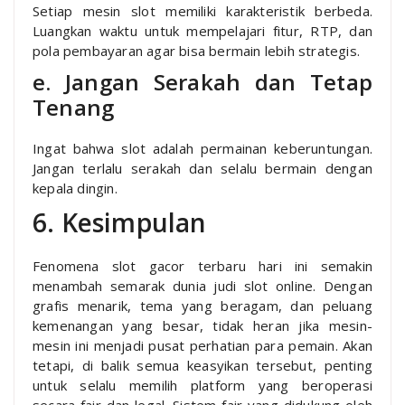
Setiap mesin slot memiliki karakteristik berbeda.
Luangkan waktu untuk mempelajari fitur, RTP, dan
pola pembayaran agar bisa bermain lebih strategis.
e. Jangan Serakah dan Tetap
Tenang
Ingat bahwa slot adalah permainan keberuntungan.
Jangan terlalu serakah dan selalu bermain dengan
kepala dingin.
6. Kesimpulan
Fenomena slot gacor terbaru hari ini semakin
menambah semarak dunia judi slot online. Dengan
grafis menarik, tema yang beragam, dan peluang
kemenangan yang besar, tidak heran jika mesin-
mesin ini menjadi pusat perhatian para pemain. Akan
tetapi, di balik semua keasyikan tersebut, penting
untuk selalu memilih platform yang beroperasi
secara fair dan legal. Sistem fair yang didukung oleh