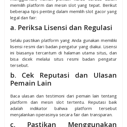
memilih platform dan mesin slot yang tepat. Berikut
beberapa tips penting dalam memilih slot gacor yang
legal dan fair:
a. Periksa Lisensi dan Regulasi
Selalu pastikan platform yang Anda gunakan memiliki
lisensi resmi dari badan pengatur yang diakui. Lisensi
ini biasanya tercantum di halaman utama situs, dan
bisa dicek melalui situs resmi badan pengatur
tersebut.
b. Cek Reputasi dan Ulasan
Pemain Lain
Baca ulasan dan testimoni dari pemain lain tentang
platform dan mesin slot tertentu. Reputasi baik
adalah indikator bahwa platform tersebut
menjalankan operasinya secara fair dan transparan.
c. Pastikan Menggunakan