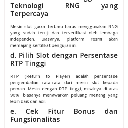
Teknologi RNG yang
Terpercaya
Mesin slot gacor terbaru harus menggunakan RNG
yang sudah teruji dan terverifikasi oleh lembaga
independen. Biasanya, platform resmi akan
memajang sertifikat pengujian ini.
d. Pilih Slot dengan Persentase
RTP Tinggi
RTP (Return to Player) adalah persentase
pengembalian rata-rata dari mesin slot kepada
pemain. Mesin dengan RTP tinggi, misalnya di atas
96%, biasanya menawarkan peluang menang yang
lebih baik dan adil.
e. Cek Fitur Bonus dan
Fungsionalitas