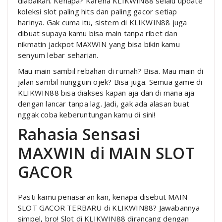
diabaikan. Kenapa? Karena KLIKWIN88 selalu update
koleksi slot paling hits dan paling gacor setiap
harinya. Gak cuma itu, sistem di KLIKWIN88 juga
dibuat supaya kamu bisa main tanpa ribet dan
nikmatin jackpot MAXWIN yang bisa bikin kamu
senyum lebar seharian.
Mau main sambil rebahan di rumah? Bisa. Mau main di
jalan sambil nungguin ojek? Bisa juga. Semua game di
KLIKWIN88 bisa diakses kapan aja dan di mana aja
dengan lancar tanpa lag. Jadi, gak ada alasan buat
nggak coba keberuntungan kamu di sini!
Rahasia Sensasi
MAXWIN di MAIN SLOT
GACOR
Pasti kamu penasaran kan, kenapa disebut MAIN
SLOT GACOR TERBARU di KLIKWIN88? Jawabannya
simpel, bro! Slot di KLIKWIN88 dirancang dengan