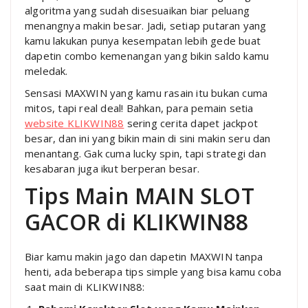
algoritma yang sudah disesuaikan biar peluang
menangnya makin besar. Jadi, setiap putaran yang
kamu lakukan punya kesempatan lebih gede buat
dapetin combo kemenangan yang bikin saldo kamu
meledak.
Sensasi MAXWIN yang kamu rasain itu bukan cuma
mitos, tapi real deal! Bahkan, para pemain setia
website KLIKWIN88
sering cerita dapet jackpot
besar, dan ini yang bikin main di sini makin seru dan
menantang. Gak cuma lucky spin, tapi strategi dan
kesabaran juga ikut berperan besar.
Tips Main MAIN SLOT
GACOR di KLIKWIN88
Biar kamu makin jago dan dapetin MAXWIN tanpa
henti, ada beberapa tips simple yang bisa kamu coba
saat main di KLIKWIN88: