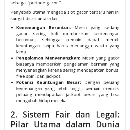
sebagai “periode gacor.”
Penyebab utama mengapa slot gacor terbaru hari ini
sangat dicari antara lain:
Kemenangan Beruntun:
Mesin yang sedang
gacor sering kali memberikan kemenangan
beruntun, sehingga pemain dapat meraih
keuntungan tanpa harus menunggu waktu yang
lama.
Pengalaman Menyenangkan:
Mesin yang gacor
biasanya memberikan pengalaman bermain yang
menyenangkan karena sering mendapatkan bonus,
free spin, dan jackpot.
Potensi Keuntungan Besar:
Dengan peluang
kemenangan yang lebih tinggi, pemain memiliki
peluang mendapatkan jackpot besar yang bisa
mengubah hidup mereka.
2. Sistem Fair dan Legal:
Pilar Utama dalam Dunia