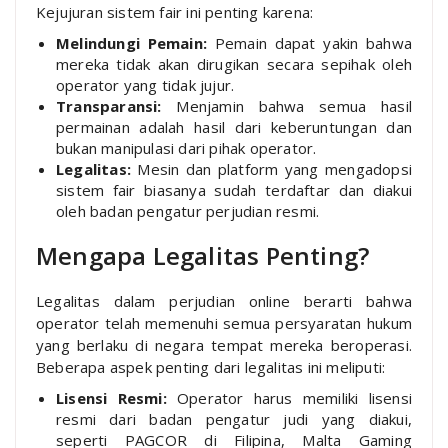
Kejujuran sistem fair ini penting karena:
Melindungi Pemain:
Pemain dapat yakin bahwa
mereka tidak akan dirugikan secara sepihak oleh
operator yang tidak jujur.
Transparansi:
Menjamin bahwa semua hasil
permainan adalah hasil dari keberuntungan dan
bukan manipulasi dari pihak operator.
Legalitas:
Mesin dan platform yang mengadopsi
sistem fair biasanya sudah terdaftar dan diakui
oleh badan pengatur perjudian resmi.
Mengapa Legalitas Penting?
Legalitas dalam perjudian online berarti bahwa
operator telah memenuhi semua persyaratan hukum
yang berlaku di negara tempat mereka beroperasi.
Beberapa aspek penting dari legalitas ini meliputi:
Lisensi Resmi:
Operator harus memiliki lisensi
resmi dari badan pengatur judi yang diakui,
seperti PAGCOR di Filipina, Malta Gaming