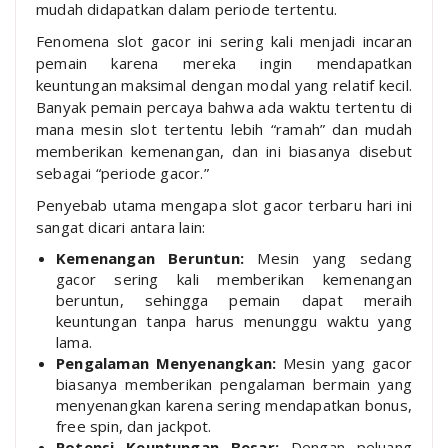
mudah didapatkan dalam periode tertentu.
Fenomena slot gacor ini sering kali menjadi incaran
pemain karena mereka ingin mendapatkan
keuntungan maksimal dengan modal yang relatif kecil.
Banyak pemain percaya bahwa ada waktu tertentu di
mana mesin slot tertentu lebih “ramah” dan mudah
memberikan kemenangan, dan ini biasanya disebut
sebagai “periode gacor.”
Penyebab utama mengapa slot gacor terbaru hari ini
sangat dicari antara lain:
Kemenangan Beruntun:
Mesin yang sedang
gacor sering kali memberikan kemenangan
beruntun, sehingga pemain dapat meraih
keuntungan tanpa harus menunggu waktu yang
lama.
Pengalaman Menyenangkan:
Mesin yang gacor
biasanya memberikan pengalaman bermain yang
menyenangkan karena sering mendapatkan bonus,
free spin, dan jackpot.
Potensi Keuntungan Besar:
Dengan peluang