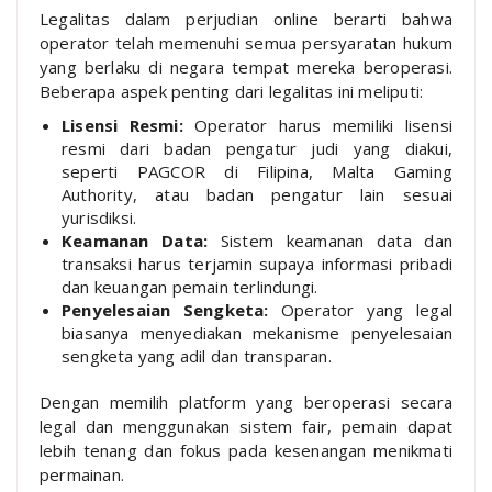
Legalitas dalam perjudian online berarti bahwa
operator telah memenuhi semua persyaratan hukum
yang berlaku di negara tempat mereka beroperasi.
Beberapa aspek penting dari legalitas ini meliputi:
Lisensi Resmi:
Operator harus memiliki lisensi
resmi dari badan pengatur judi yang diakui,
seperti PAGCOR di Filipina, Malta Gaming
Authority, atau badan pengatur lain sesuai
yurisdiksi.
Keamanan Data:
Sistem keamanan data dan
transaksi harus terjamin supaya informasi pribadi
dan keuangan pemain terlindungi.
Penyelesaian Sengketa:
Operator yang legal
biasanya menyediakan mekanisme penyelesaian
sengketa yang adil dan transparan.
Dengan memilih platform yang beroperasi secara
legal dan menggunakan sistem fair, pemain dapat
lebih tenang dan fokus pada kesenangan menikmati
permainan.