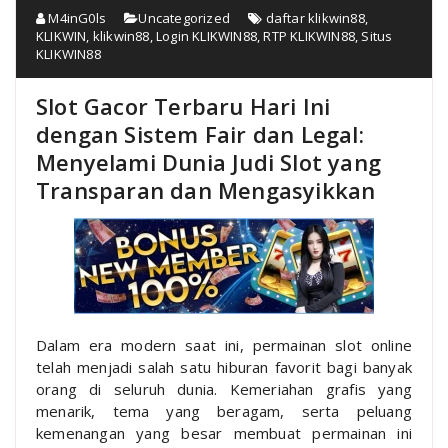
M4inG0ls
Uncategorized
daftar klikwin88
,
KLIKWIN
,
klikwin88
,
Login KLIKWIN88
,
RTP KLIKWIN88
,
Situs
KLIKWIN88
Slot Gacor Terbaru Hari Ini
dengan Sistem Fair dan Legal:
Menyelami Dunia Judi Slot yang
Transparan dan Mengasyikkan
Dalam era modern saat ini, permainan slot online
telah menjadi salah satu hiburan favorit bagi banyak
orang di seluruh dunia. Kemeriahan grafis yang
menarik, tema yang beragam, serta peluang
kemenangan yang besar membuat permainan ini