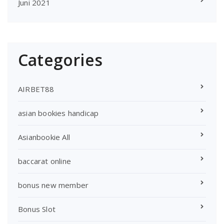
Juni 2021
Categories
AIRBET88
asian bookies handicap
Asianbookie All
baccarat online
bonus new member
Bonus Slot