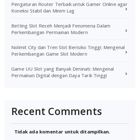
Pengaturan Router Terbaik untuk Gamer Online agar
Koneksi Stabil dan Minim Lag
Betting Slot Receh Menjadi Fenomena Dalam
Perkembangan Permainan Modern
Nolimit City dan Tren Slot Berisiko Tinggi: Mengenal
Perkembangan Game Slot Modern
Game UU Slot yang Banyak Diminati: Mengenal
Permainan Digital dengan Daya Tarik Tinggi
Recent Comments
Tidak ada komentar untuk ditampilkan.