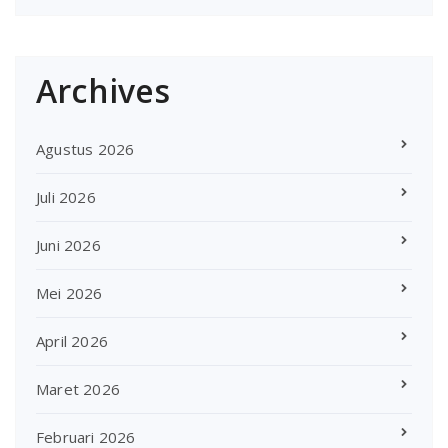
Archives
Agustus 2026
Juli 2026
Juni 2026
Mei 2026
April 2026
Maret 2026
Februari 2026