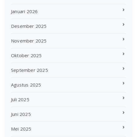
Januari 2026
Desember 2025
November 2025
Oktober 2025
September 2025
Agustus 2025
Juli 2025
Juni 2025
Mei 2025