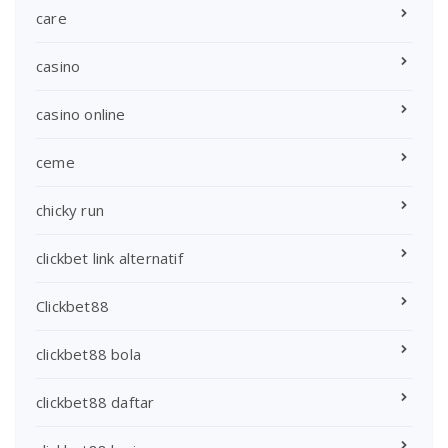
care
casino
casino online
ceme
chicky run
clickbet link alternatif
Clickbet88
clickbet88 bola
clickbet88 daftar