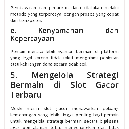
Pembayaran dan penarikan dana dilakukan melalui
metode yang terpercaya, dengan proses yang cepat
dan transparan.
e. Kenyamanan dan
Kepercayaan
Pemain merasa lebih nyaman bermain di platform
yang legal karena tidak takut mengalami penipuan
atau kehilangan dana secara tidak adil.
5. Mengelola Strategi
Bermain di Slot Gacor
Terbaru
Meski mesin slot gacor menawarkan peluang
kemenangan yang lebih tinggi, penting bagi pemain
untuk mengelola strategi bermain secara bijaksana
agar pengalaman tetap menyenangkan dan tidak