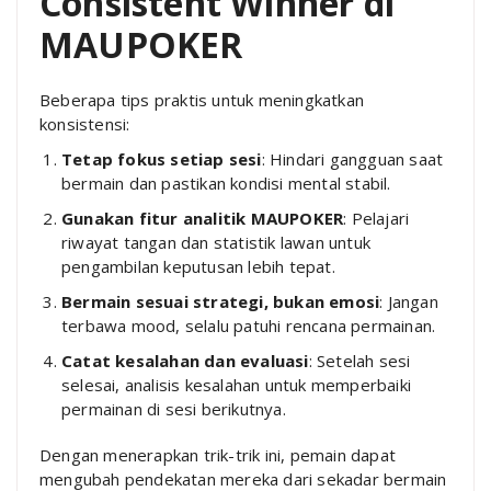
Consistent Winner di
MAUPOKER
Beberapa tips praktis untuk meningkatkan
konsistensi:
Tetap fokus setiap sesi
: Hindari gangguan saat
bermain dan pastikan kondisi mental stabil.
Gunakan fitur analitik MAUPOKER
: Pelajari
riwayat tangan dan statistik lawan untuk
pengambilan keputusan lebih tepat.
Bermain sesuai strategi, bukan emosi
: Jangan
terbawa mood, selalu patuhi rencana permainan.
Catat kesalahan dan evaluasi
: Setelah sesi
selesai, analisis kesalahan untuk memperbaiki
permainan di sesi berikutnya.
Dengan menerapkan trik-trik ini, pemain dapat
mengubah pendekatan mereka dari sekadar bermain