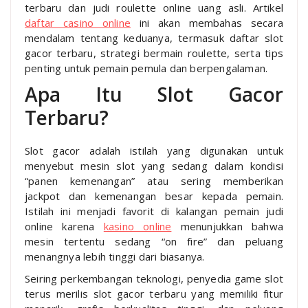
terbaru dan judi roulette online uang asli. Artikel
daftar casino online
ini akan membahas secara
mendalam tentang keduanya, termasuk daftar slot
gacor terbaru, strategi bermain roulette, serta tips
penting untuk pemain pemula dan berpengalaman.
Apa Itu Slot Gacor
Terbaru?
Slot gacor adalah istilah yang digunakan untuk
menyebut mesin slot yang sedang dalam kondisi
“panen kemenangan” atau sering memberikan
jackpot dan kemenangan besar kepada pemain.
Istilah ini menjadi favorit di kalangan pemain judi
online karena
kasino online
menunjukkan bahwa
mesin tertentu sedang “on fire” dan peluang
menangnya lebih tinggi dari biasanya.
Seiring perkembangan teknologi, penyedia game slot
terus merilis slot gacor terbaru yang memiliki fitur