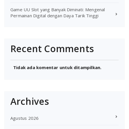
Game UU Slot yang Banyak Diminati: Mengenal
Permainan Digital dengan Daya Tarik Tinggi
Recent Comments
Tidak ada komentar untuk ditampilkan.
Archives
Agustus 2026