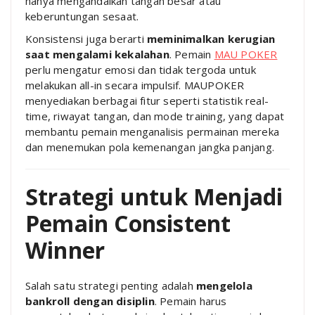
hanya mengandalkan tangan besar atau
keberuntungan sesaat.
Konsistensi juga berarti
meminimalkan kerugian
saat mengalami kekalahan
. Pemain
MAU POKER
perlu mengatur emosi dan tidak tergoda untuk
melakukan all-in secara impulsif. MAUPOKER
menyediakan berbagai fitur seperti statistik real-
time, riwayat tangan, dan mode training, yang dapat
membantu pemain menganalisis permainan mereka
dan menemukan pola kemenangan jangka panjang.
Strategi untuk Menjadi
Pemain Consistent
Winner
Salah satu strategi penting adalah
mengelola
bankroll dengan disiplin
. Pemain harus