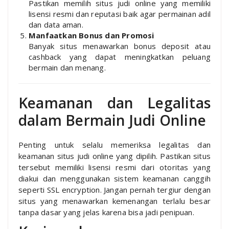
Pastikan memilih situs judi online yang memiliki
lisensi resmi dan reputasi baik agar permainan adil
dan data aman.
Manfaatkan Bonus dan Promosi
Banyak situs menawarkan bonus deposit atau
cashback yang dapat meningkatkan peluang
bermain dan menang.
Keamanan dan Legalitas
dalam Bermain Judi Online
Penting untuk selalu memeriksa legalitas dan
keamanan situs judi online yang dipilih. Pastikan situs
tersebut memiliki lisensi resmi dari otoritas yang
diakui dan menggunakan sistem keamanan canggih
seperti SSL encryption. Jangan pernah tergiur dengan
situs yang menawarkan kemenangan terlalu besar
tanpa dasar yang jelas karena bisa jadi penipuan.