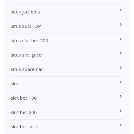
situs judi bola
Situs SBOTOP
situs slot bet 200
situs slot gacor
situs spaceman
slot
slot bet 100
slot bet 200
slot bet kecil