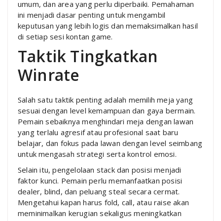
umum, dan area yang perlu diperbaiki. Pemahaman
ini menjadi dasar penting untuk mengambil
keputusan yang lebih logis dan memaksimalkan hasil
di setiap sesi kontan game.
Taktik Tingkatkan
Winrate
Salah satu taktik penting adalah memilih meja yang
sesuai dengan level kemampuan dan gaya bermain.
Pemain sebaiknya menghindari meja dengan lawan
yang terlalu agresif atau profesional saat baru
belajar, dan fokus pada lawan dengan level seimbang
untuk mengasah strategi serta kontrol emosi.
Selain itu, pengelolaan stack dan posisi menjadi
faktor kunci. Pemain perlu memanfaatkan posisi
dealer, blind, dan peluang steal secara cermat.
Mengetahui kapan harus fold, call, atau raise akan
meminimalkan kerugian sekaligus meningkatkan