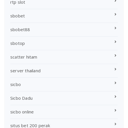
rtp slot
sbobet
sbobet88
sbotop
scatter hitam
server thailand
sicbo
Sicbo Dadu
sicbo online
situs bet 200 perak