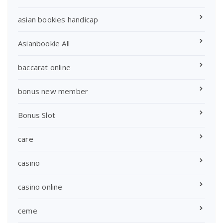
asian bookies handicap
Asianbookie All
baccarat online
bonus new member
Bonus Slot
care
casino
casino online
ceme