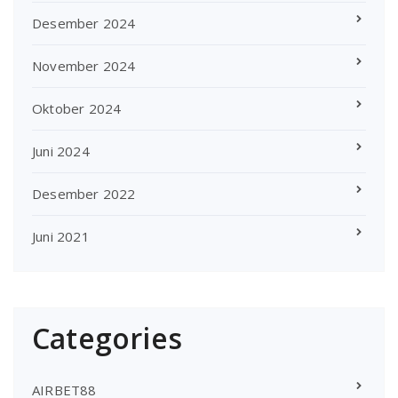
Desember 2024
November 2024
Oktober 2024
Juni 2024
Desember 2022
Juni 2021
Categories
AIRBET88