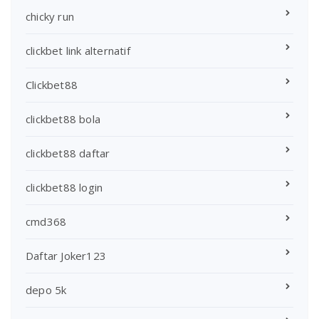
chicky run
clickbet link alternatif
Clickbet88
clickbet88 bola
clickbet88 daftar
clickbet88 login
cmd368
Daftar Joker123
depo 5k