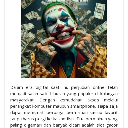
Dalam era digital saat ini, perjudian online telah
menjadi salah satu hiburan yang populer di kalangan
masyarakat. Dengan kemudahan akses melalui
perangkat komputer maupun smartphone, siapa saja
dapat menikmati berbagai permainan kasino favorit
tanpa harus pergi ke kasino fisik. Dua permainan yang
paling digemari dan banyak dicari adalah slot gacor