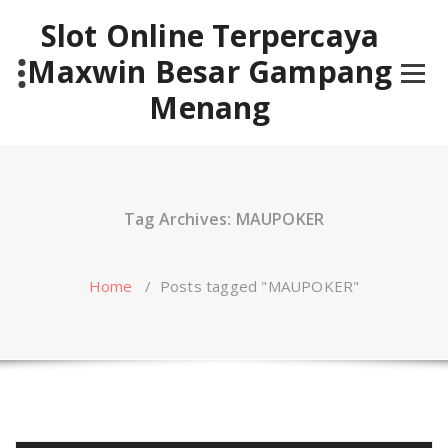
Skip
Slot Online Terpercaya
to
content
Maxwin Besar Gampang
Menang
Tag Archives: MAUPOKER
Home
/
Posts tagged "MAUPOKER"