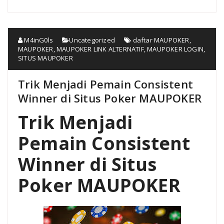
M4inG0ls
Uncategorized
daftar MAUPOKER
,
MAUPOKER
,
MAUPOKER LINK ALTERNATIF
,
MAUPOKER LOGIN
,
SITUS MAUPOKER
Trik Menjadi Pemain Consistent
Winner di Situs Poker MAUPOKER
Trik Menjadi
Pemain Consistent
Winner di Situs
Poker MAUPOKER