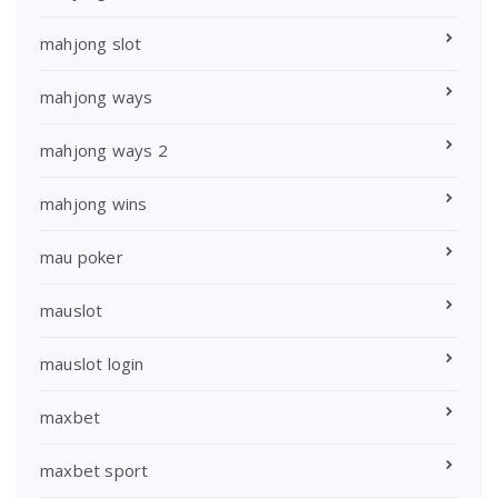
mahjong slot
mahjong ways
mahjong ways 2
mahjong wins
mau poker
mauslot
mauslot login
maxbet
maxbet sport