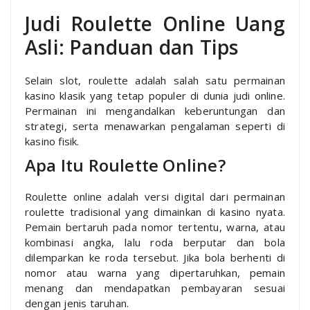
Judi Roulette Online Uang
Asli: Panduan dan Tips
Selain slot, roulette adalah salah satu permainan
kasino klasik yang tetap populer di dunia judi online.
Permainan ini mengandalkan keberuntungan dan
strategi, serta menawarkan pengalaman seperti di
kasino fisik.
Apa Itu Roulette Online?
Roulette online adalah versi digital dari permainan
roulette tradisional yang dimainkan di kasino nyata.
Pemain bertaruh pada nomor tertentu, warna, atau
kombinasi angka, lalu roda berputar dan bola
dilemparkan ke roda tersebut. Jika bola berhenti di
nomor atau warna yang dipertaruhkan, pemain
menang dan mendapatkan pembayaran sesuai
dengan jenis taruhan.