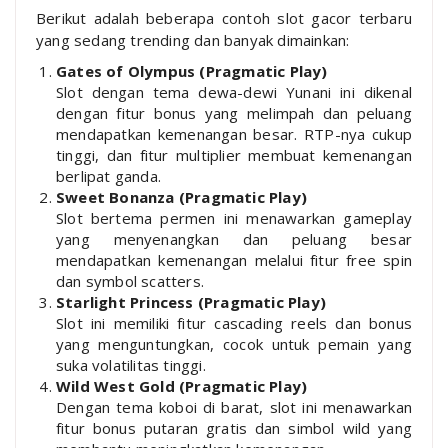
Berikut adalah beberapa contoh slot gacor terbaru
yang sedang trending dan banyak dimainkan:
Gates of Olympus (Pragmatic Play)
Slot dengan tema dewa-dewi Yunani ini dikenal
dengan fitur bonus yang melimpah dan peluang
mendapatkan kemenangan besar. RTP-nya cukup
tinggi, dan fitur multiplier membuat kemenangan
berlipat ganda.
Sweet Bonanza (Pragmatic Play)
Slot bertema permen ini menawarkan gameplay
yang menyenangkan dan peluang besar
mendapatkan kemenangan melalui fitur free spin
dan symbol scatters.
Starlight Princess (Pragmatic Play)
Slot ini memiliki fitur cascading reels dan bonus
yang menguntungkan, cocok untuk pemain yang
suka volatilitas tinggi.
Wild West Gold (Pragmatic Play)
Dengan tema koboi di barat, slot ini menawarkan
fitur bonus putaran gratis dan simbol wild yang