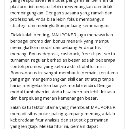
platform ini menjadi lebih menyenangkan dan tidak
membingungkan. Dengan suasana yang ramah dan
profesional, Anda bisa lebih fokus membangun
strategi dan meningkatkan peluang kemenangan.
Tidak kalah penting, MAUPOKER juga menawarkan
berbagai promo dan bonus menarik yang mampu
meningkatkan modal dan peluang Anda untuk
menang. Bonus deposit, cashback, free chips, serta
turnamen reguler berhadiah besar adalah beberapa
contoh promosi yang selalu aktif di platform ini.
Bonus-bonus ini sangat membantu pemain, terutama
yang ingin mengembangkan skill dan strategi tanpa
harus mengeluarkan banyak modal sendiri. Dengan
modal tambahan ini, Anda bisa bermain lebih leluasa
dan berpeluang meraih kemenangan besar.
Salah satu faktor utama yang membuat MAUPOKER
menjadi situs poker paling gampang menang adalah
keberadaan fitur analisis dan statistik permainan
yang lengkap. Melalui fitur ini, pemain dapat