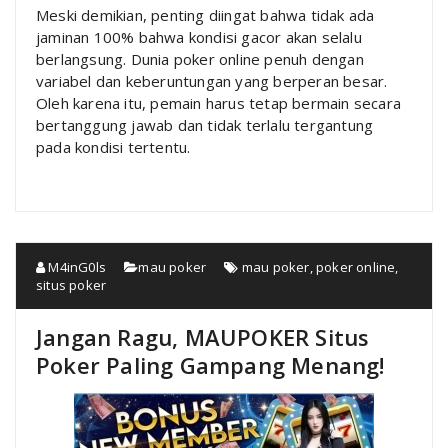
Meski demikian, penting diingat bahwa tidak ada
jaminan 100% bahwa kondisi gacor akan selalu
berlangsung. Dunia poker online penuh dengan
variabel dan keberuntungan yang berperan besar.
Oleh karena itu, pemain harus tetap bermain secara
bertanggung jawab dan tidak terlalu tergantung
pada kondisi tertentu.
M4inG0ls
mau poker
mau poker
,
poker online
,
situs poker
Jangan Ragu, MAUPOKER Situs
Poker Paling Gampang Menang!