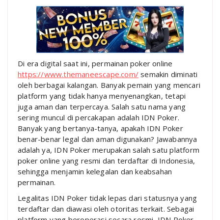
Di era digital saat ini, permainan poker online
https://www.themaneescape.com/
semakin diminati
oleh berbagai kalangan. Banyak pemain yang mencari
platform yang tidak hanya menyenangkan, tetapi
juga aman dan terpercaya. Salah satu nama yang
sering muncul di percakapan adalah IDN Poker.
Banyak yang bertanya-tanya, apakah IDN Poker
benar-benar legal dan aman digunakan? Jawabannya
adalah ya, IDN Poker merupakan salah satu platform
poker online yang resmi dan terdaftar di Indonesia,
sehingga menjamin kelegalan dan keabsahan
permainan.
Legalitas IDN Poker tidak lepas dari statusnya yang
terdaftar dan diawasi oleh otoritas terkait. Sebagai
platform yang beroperasi secara resmi, IDN Poker