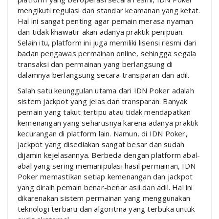
mengikuti regulasi dan standar keamanan yang ketat.
Hal ini sangat penting agar pemain merasa nyaman
dan tidak khawatir akan adanya praktik penipuan.
Selain itu, platform ini juga memiliki lisensi resmi dari
badan pengawas permainan online, sehingga segala
transaksi dan permainan yang berlangsung di
dalamnya berlangsung secara transparan dan adil.
Salah satu keunggulan utama dari IDN Poker adalah
sistem jackpot yang jelas dan transparan. Banyak
pemain yang takut tertipu atau tidak mendapatkan
kemenangan yang seharusnya karena adanya praktik
kecurangan di platform lain. Namun, di IDN Poker,
jackpot yang disediakan sangat besar dan sudah
dijamin kejelasannya. Berbeda dengan platform abal-
abal yang sering memanipulasi hasil permainan, IDN
Poker memastikan setiap kemenangan dan jackpot
yang diraih pemain benar-benar asli dan adil. Hal ini
dikarenakan sistem permainan yang menggunakan
teknologi terbaru dan algoritma yang terbuka untuk