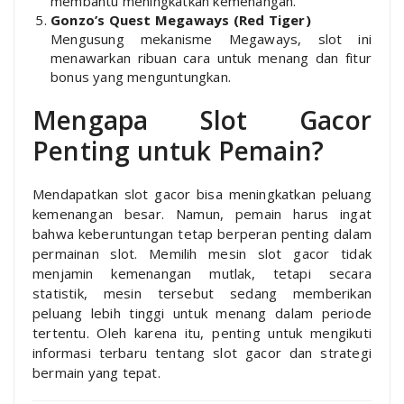
membantu meningkatkan kemenangan.
Gonzo’s Quest Megaways (Red Tiger)
Mengusung mekanisme Megaways, slot ini
menawarkan ribuan cara untuk menang dan fitur
bonus yang menguntungkan.
Mengapa Slot Gacor
Penting untuk Pemain?
Mendapatkan slot gacor bisa meningkatkan peluang
kemenangan besar. Namun, pemain harus ingat
bahwa keberuntungan tetap berperan penting dalam
permainan slot. Memilih mesin slot gacor tidak
menjamin kemenangan mutlak, tetapi secara
statistik, mesin tersebut sedang memberikan
peluang lebih tinggi untuk menang dalam periode
tertentu. Oleh karena itu, penting untuk mengikuti
informasi terbaru tentang slot gacor dan strategi
bermain yang tepat.