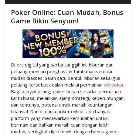
Poker Online: Cuan Mudah, Bonus
Game Bikin Senyum!
Di era digital yang serba canggih ini, hiburan dan
peluang mencari penghasilan tambahan semakin
mudah diakses. Salah satu bentuk hiburan sekaligus
peluang tersebut adalah melalui permainan
idn poker
.
Bagi banyak orang, poker bukan sekadar permainan
kartu biasa, melainkan ajang strategi, keberuntungan,
dan tentunya, potensi untuk meraih keuntungan
finansial. Dan di dunia poker online, ada banyak
platform yang menawarkan kemudahan untuk
bermain dan bahkan meraih cuan dengan lebih
mudah, seringkali dipermanis dengan bonus game