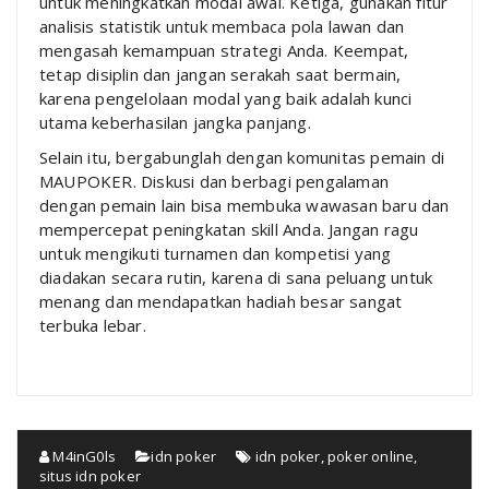
untuk meningkatkan modal awal. Ketiga, gunakan fitur
analisis statistik untuk membaca pola lawan dan
mengasah kemampuan strategi Anda. Keempat,
tetap disiplin dan jangan serakah saat bermain,
karena pengelolaan modal yang baik adalah kunci
utama keberhasilan jangka panjang.
Selain itu, bergabunglah dengan komunitas pemain di
MAUPOKER. Diskusi dan berbagi pengalaman
dengan pemain lain bisa membuka wawasan baru dan
mempercepat peningkatan skill Anda. Jangan ragu
untuk mengikuti turnamen dan kompetisi yang
diadakan secara rutin, karena di sana peluang untuk
menang dan mendapatkan hadiah besar sangat
terbuka lebar.
M4inG0ls
idn poker
idn poker
,
poker online
,
situs idn poker