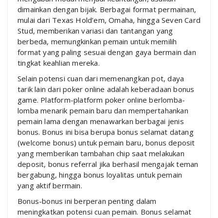
dimainkan dengan bijak. Berbagai format permainan,
mulai dari Texas Hold’em, Omaha, hingga Seven Card
Stud, memberikan variasi dan tantangan yang
berbeda, memungkinkan pemain untuk memilih
format yang paling sesuai dengan gaya bermain dan
tingkat keahlian mereka.
Selain potensi cuan dari memenangkan pot, daya
tarik lain dari poker online adalah keberadaan bonus
game. Platform-platform poker online berlomba-
lomba menarik pemain baru dan mempertahankan
pemain lama dengan menawarkan berbagai jenis
bonus. Bonus ini bisa berupa bonus selamat datang
(welcome bonus) untuk pemain baru, bonus deposit
yang memberikan tambahan chip saat melakukan
deposit, bonus referral jika berhasil mengajak teman
bergabung, hingga bonus loyalitas untuk pemain
yang aktif bermain.
Bonus-bonus ini berperan penting dalam
meningkatkan potensi cuan pemain. Bonus selamat