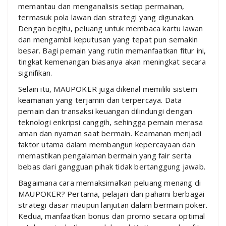
memantau dan menganalisis setiap permainan,
termasuk pola lawan dan strategi yang digunakan.
Dengan begitu, peluang untuk membaca kartu lawan
dan mengambil keputusan yang tepat pun semakin
besar. Bagi pemain yang rutin memanfaatkan fitur ini,
tingkat kemenangan biasanya akan meningkat secara
signifikan.
Selain itu, MAUPOKER juga dikenal memiliki sistem
keamanan yang terjamin dan terpercaya. Data
pemain dan transaksi keuangan dilindungi dengan
teknologi enkripsi canggih, sehingga pemain merasa
aman dan nyaman saat bermain. Keamanan menjadi
faktor utama dalam membangun kepercayaan dan
memastikan pengalaman bermain yang fair serta
bebas dari gangguan pihak tidak bertanggung jawab.
Bagaimana cara memaksimalkan peluang menang di
MAUPOKER? Pertama, pelajari dan pahami berbagai
strategi dasar maupun lanjutan dalam bermain poker.
Kedua, manfaatkan bonus dan promo secara optimal