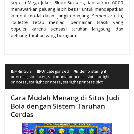
seperti Mega Joker, Blood Suckers, dan Jackpot 6000
menawarkan peluang lebih besar untuk mendapatkan
kembali modal dalam jangka panjang. Sementara itu,
roulette tetap menjadi permainan klasik yang
populer karena sensasi taruhan langsung dan
peluang taruhan yang beragam.
M4inG0ls
Uncategorized
demo starlight
princess
,
slot inces
,
slot mania princess
,
slot starlight
princess
,
starlight princess
,
starlight princess slot
Cara Mudah Menang di Situs Judi
Bola dengan Sistem Taruhan
Cerdas