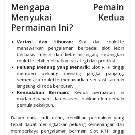
Mengapa Pemain
Menyukai Kedua
Permainan Ini?
Variasi dan Hiburan:
Slot dan roulette
menawarkan pengalaman berbeda; slot lebih
berbasis mesin dan keberuntungan, sedangkan
roulette lebih melibatkan strategi dan prediksi.
Peluang Menang yang Menarik:
Slot RTP tinggi
memberi peluang menang jangka panjang,
sementara roulette menawarkan sensasi taruhan
langsung di roda berputar.
Kemudahan Bermain:
Kedua permainan ini
mudah dipahami dan diakses, bahkan oleh pemain
pemula sekalipun.
Dalam dunia judi online, pemilihan permainan yang
tepat dapat meningkatkan peluang kemenangan dan
memperkaya pengalaman bermain. Slot RTP tinggi