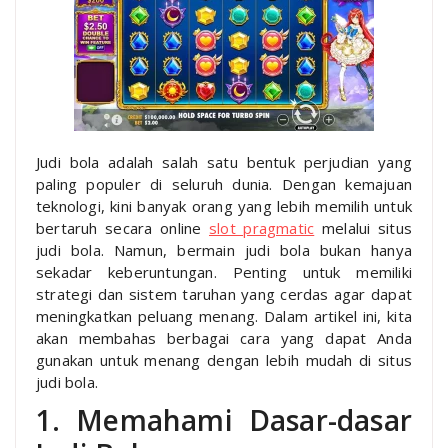
Judi bola adalah salah satu bentuk perjudian yang
paling populer di seluruh dunia. Dengan kemajuan
teknologi, kini banyak orang yang lebih memilih untuk
bertaruh secara online
slot pragmatic
melalui situs
judi bola. Namun, bermain judi bola bukan hanya
sekadar keberuntungan. Penting untuk memiliki
strategi dan sistem taruhan yang cerdas agar dapat
meningkatkan peluang menang. Dalam artikel ini, kita
akan membahas berbagai cara yang dapat Anda
gunakan untuk menang dengan lebih mudah di situs
judi bola.
1. Memahami Dasar-dasar