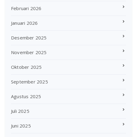
Februari 2026
Januari 2026
Desember 2025
November 2025
Oktober 2025
September 2025
Agustus 2025
Juli 2025
Juni 2025