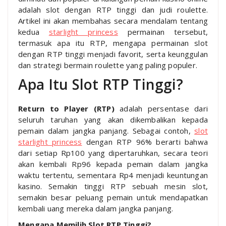
adalah slot dengan RTP tinggi dan judi roulette.
Artikel ini akan membahas secara mendalam tentang
kedua
starlight princess
permainan tersebut,
termasuk apa itu RTP, mengapa permainan slot
dengan RTP tinggi menjadi favorit, serta keunggulan
dan strategi bermain roulette yang paling populer.
Apa Itu Slot RTP Tinggi?
Return to Player (RTP)
adalah persentase dari
seluruh taruhan yang akan dikembalikan kepada
pemain dalam jangka panjang. Sebagai contoh,
slot
starlight princess
dengan RTP 96% berarti bahwa
dari setiap Rp100 yang dipertaruhkan, secara teori
akan kembali Rp96 kepada pemain dalam jangka
waktu tertentu, sementara Rp4 menjadi keuntungan
kasino. Semakin tinggi RTP sebuah mesin slot,
semakin besar peluang pemain untuk mendapatkan
kembali uang mereka dalam jangka panjang.
Mengapa Memilih Slot RTP Tinggi?