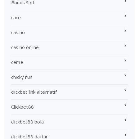
Bonus Slot
care
casino
casino online
ceme
chicky run
clickbet link alternatif
Clickbet88
clickbet88 bola
clickbet88 daftar