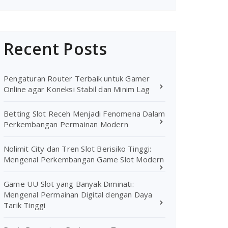
Recent Posts
Pengaturan Router Terbaik untuk Gamer
Online agar Koneksi Stabil dan Minim Lag
Betting Slot Receh Menjadi Fenomena Dalam
Perkembangan Permainan Modern
Nolimit City dan Tren Slot Berisiko Tinggi:
Mengenal Perkembangan Game Slot Modern
Game UU Slot yang Banyak Diminati:
Mengenal Permainan Digital dengan Daya
Tarik Tinggi