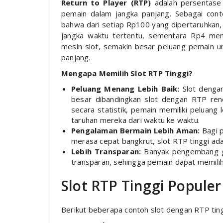
Return to Player (RTP)
adalah persentase 
pemain dalam jangka panjang. Sebagai con
bahwa dari setiap Rp100 yang dipertaruhkan,
jangka waktu tertentu, sementara Rp4 men
mesin slot, semakin besar peluang pemain 
panjang.
Mengapa Memilih Slot RTP Tinggi?
Peluang Menang Lebih Baik:
Slot denga
besar dibandingkan slot dengan RTP ren
secara statistik, pemain memiliki peluang
taruhan mereka dari waktu ke waktu.
Pengalaman Bermain Lebih Aman:
Bagi p
merasa cepat bangkrut, slot RTP tinggi adal
Lebih Transparan:
Banyak pengembang ga
transparan, sehingga pemain dapat memilih
Slot RTP Tinggi Populer
Berikut beberapa contoh slot dengan RTP ting