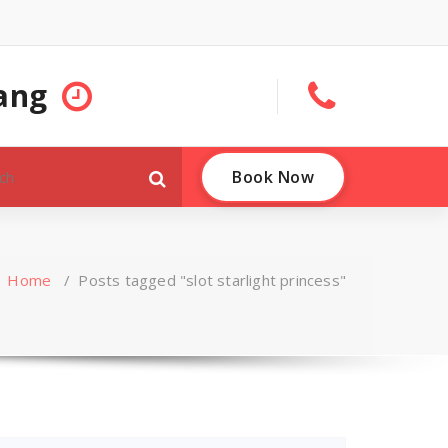
ang
Book Now
Home
/
Posts tagged "slot starlight princess"