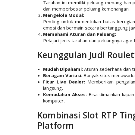
Taruhan ini memiliki peluang menang ham
dan memperbesar peluang kemenangan.
Mengelola Modal:
Penting untuk menentukan batas kerugia
emosi dan bermain secara bertanggung ja
Memahami Aturan dan Peluang:
Pelajari jenis taruhan dan peluangnya aga
Keunggulan Judi Roulet
Mudah Dipahami:
Aturan sederhana dan ti
Beragam Variasi:
Banyak situs menawarkan
Fitur Live Dealer:
Memberikan pengalama
langsung.
Kemudahan Akses:
Bisa dimainkan kapan 
komputer.
Kombinasi Slot RTP Tin
Platform