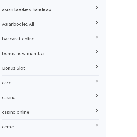
asian bookies handicap
Asianbookie All
baccarat online
bonus new member
Bonus Slot
care
casino
casino online
ceme