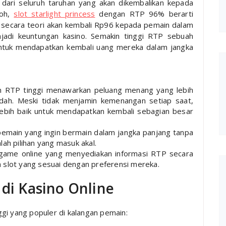
dari seluruh taruhan yang akan dikembalikan kepada
toh,
slot starlight princess
dengan RTP 96% berarti
 secara teori akan kembali Rp96 kepada pemain dalam
jadi keuntungan kasino. Semakin tinggi RTP sebuah
untuk mendapatkan kembali uang mereka dalam jangka
n RTP tinggi menawarkan peluang menang yang lebih
dah. Meski tidak menjamin kemenangan setiap saat,
 lebih baik untuk mendapatkan kembali sebagian besar
emain yang ingin bermain dalam jangka panjang tanpa
ah pilihan yang masuk akal.
me online yang menyediakan informasi RTP secara
 slot yang sesuai dengan preferensi mereka.
 di Kasino Online
gi yang populer di kalangan pemain: