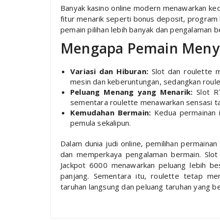
Banyak kasino online modern menawarkan kedu
fitur menarik seperti bonus deposit, program 
pemain pilihan lebih banyak dan pengalaman ber
Mengapa Pemain Menyu
Variasi dan Hiburan:
Slot dan roulette 
mesin dan keberuntungan, sedangkan roulett
Peluang Menang yang Menarik:
Slot R
sementara roulette menawarkan sensasi ta
Kemudahan Bermain:
Kedua permainan i
pemula sekalipun.
Dalam dunia judi online, pemilihan permain
dan memperkaya pengalaman bermain. Slot 
Jackpot 6000 menawarkan peluang lebih be
panjang. Sementara itu, roulette tetap me
taruhan langsung dan peluang taruhan yang b