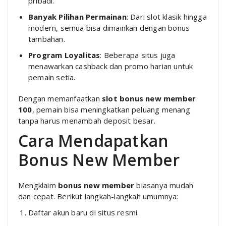
pribadi.
Banyak Pilihan Permainan
: Dari slot klasik hingga
modern, semua bisa dimainkan dengan bonus
tambahan.
Program Loyalitas
: Beberapa situs juga
menawarkan cashback dan promo harian untuk
pemain setia.
Dengan memanfaatkan
slot bonus new member
100
, pemain bisa meningkatkan peluang menang
tanpa harus menambah deposit besar.
Cara Mendapatkan
Bonus New Member
Mengklaim
bonus new member
biasanya mudah
dan cepat. Berikut langkah-langkah umumnya:
Daftar akun baru di situs resmi.