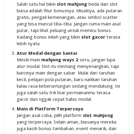
Salah satu hal bikin
slot mahjong
beda dari slot
biasa adalah fitur bonusnya. Misalnya, ada putaran
gratis, pengali kemenangan, atau simbol scatter
yang bisa muncul tiba-tiba. Jangan cuma main asal
putar, tapi lihat peluang untuk memicu bonus.
Kadang bonus inilah yang bikin
slot gacor
terasa
lebih nyata.
Atur Modal dengan Santai
Meski main
mahjong ways 2
seru, jangan lupa
atur modal. Slot itu memang menyenangkan, tapi
kuncinya main dengan sabar. Mulai dari taruhan
kecil, pelajari pola putaran, baru naikkan taruhan
kalau rasa keberuntungan sedang mendukung. Ini
juga salah satu trik biar permainanmu terasa
gacor dan nggak cepat habis modal.
Main di Platform Terpercaya
Jangan asal coba, pilih platform
slot mahjong
yang terpercaya. Selain aman, biasanya mereka
juga kasih bonus tambahan, event menarik, dan