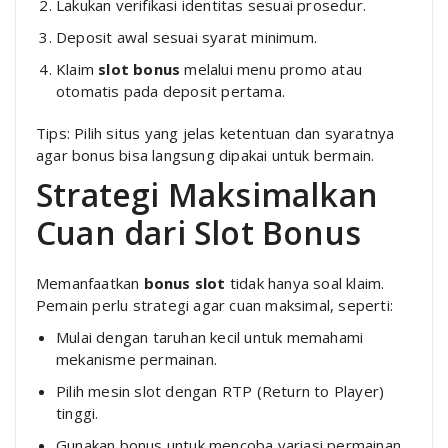
Lakukan verifikasi identitas sesuai prosedur.
Deposit awal sesuai syarat minimum.
Klaim
slot bonus
melalui menu promo atau
otomatis pada deposit pertama.
Tips: Pilih situs yang jelas ketentuan dan syaratnya
agar bonus bisa langsung dipakai untuk bermain.
Strategi Maksimalkan
Cuan dari Slot Bonus
Memanfaatkan
bonus slot
tidak hanya soal klaim.
Pemain perlu strategi agar cuan maksimal, seperti:
Mulai dengan taruhan kecil untuk memahami
mekanisme permainan.
Pilih mesin slot dengan RTP (Return to Player)
tinggi.
Gunakan bonus untuk mencoba variasi permainan