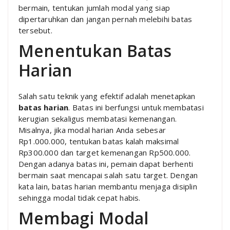
bermain, tentukan jumlah modal yang siap
dipertaruhkan dan jangan pernah melebihi batas
tersebut.
Menentukan Batas
Harian
Salah satu teknik yang efektif adalah menetapkan
batas harian
. Batas ini berfungsi untuk membatasi
kerugian sekaligus membatasi kemenangan.
Misalnya, jika modal harian Anda sebesar
Rp1.000.000, tentukan batas kalah maksimal
Rp300.000 dan target kemenangan Rp500.000.
Dengan adanya batas ini, pemain dapat berhenti
bermain saat mencapai salah satu target. Dengan
kata lain, batas harian membantu menjaga disiplin
sehingga modal tidak cepat habis.
Membagi Modal