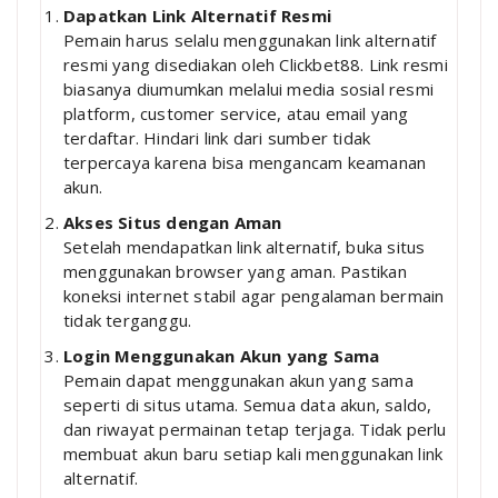
Dapatkan Link Alternatif Resmi
Pemain harus selalu menggunakan link alternatif
resmi yang disediakan oleh Clickbet88. Link resmi
biasanya diumumkan melalui media sosial resmi
platform, customer service, atau email yang
terdaftar. Hindari link dari sumber tidak
terpercaya karena bisa mengancam keamanan
akun.
Akses Situs dengan Aman
Setelah mendapatkan link alternatif, buka situs
menggunakan browser yang aman. Pastikan
koneksi internet stabil agar pengalaman bermain
tidak terganggu.
Login Menggunakan Akun yang Sama
Pemain dapat menggunakan akun yang sama
seperti di situs utama. Semua data akun, saldo,
dan riwayat permainan tetap terjaga. Tidak perlu
membuat akun baru setiap kali menggunakan link
alternatif.