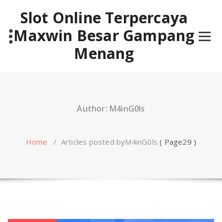
Skip
Slot Online Terpercaya
to
content
Maxwin Besar Gampang
Menang
Author: M4inG0ls
Home
/
Articles posted byM4inG0ls
( Page29 )