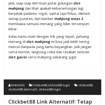
Jadi, siap-siap deh buat putar gulungan
slot
mahjong
dan lihat apakah keberuntungan lagi
berpihak padamu. Ingat, santai tapi fokus, nikmati
setiap putaran, dan biarkan
mahjong ways 2
membawa sensasi menang yang bikin tersenyum
lebar.
Kalau kamu main dengan trik yang tepat, peluang
menang di
slot mahjong
ini bisa jadi lebih sering
muncul daripada yang kamu bayangkan. Jadi jangan
cuma nonton, langsung coba dan rasakan sensasi
slot gacor
versi mahjong sekarang juga!
M4inG0ls
Clickbet88
,
clickbet88 login
clickbet88
,
clickbet88 alternatif
,
clickbet88 login
Clickbet88 Link Alternatif: Tetap