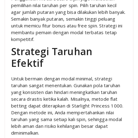
pemilihan nilai taruhan per spin. Pilih taruhan kecil
agar jumlah putaran yang bisa dilakukan lebih banyak.
Semakin banyak putaran, semakin tinggi peluang
untuk memicu fitur bonus atau free spin. Strategi ini
membantu pemain dengan modal terbatas tetap
kompetitif.
Strategi Taruhan
Efektif
Untuk bermain dengan modal minimal, strategi
taruhan sangat menentukan. Gunakan pola taruhan
yang konsisten dan hindari meningkatkan taruhan
secara drastis ketika kalah. Misalnya, metode flat
betting dapat diterapkan di Starlight Princess 1000.
Dengan metode ini, Anda mempertahankan nilai
taruhan yang sama setiap kali spin, sehingga modal
lebih aman dan risiko kehilangan besar dapat
diminimalkan.