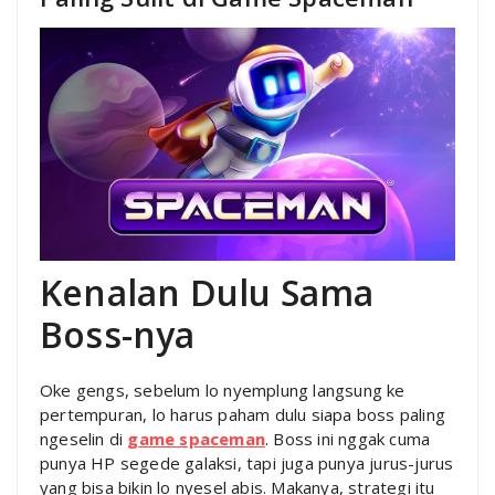
Kenalan Dulu Sama
Boss-nya
Oke gengs, sebelum lo nyemplung langsung ke
pertempuran, lo harus paham dulu siapa boss paling
ngeselin di
game spaceman
. Boss ini nggak cuma
punya HP segede galaksi, tapi juga punya jurus-jurus
yang bisa bikin lo nyesel abis. Makanya, strategi itu