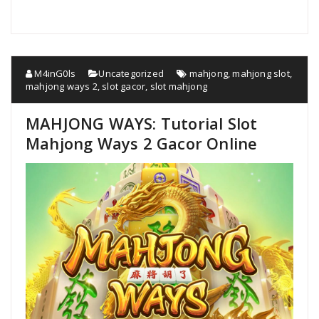
M4inG0ls
Uncategorized
mahjong
,
mahjong slot
,
mahjong ways 2
,
slot gacor
,
slot mahjong
MAHJONG WAYS: Tutorial Slot
Mahjong Ways 2 Gacor Online