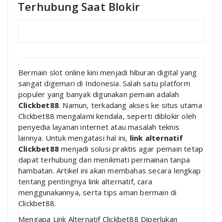
Terhubung Saat Blokir
Bermain slot online kini menjadi hiburan digital yang
sangat digemari di Indonesia. Salah satu platform
populer yang banyak digunakan pemain adalah
Clickbet88
. Namun, terkadang akses ke situs utama
Clickbet88 mengalami kendala, seperti diblokir oleh
penyedia layanan internet atau masalah teknis
lainnya. Untuk mengatasi hal ini,
link alternatif
Clickbet88
menjadi solusi praktis agar pemain tetap
dapat terhubung dan menikmati permainan tanpa
hambatan. Artikel ini akan membahas secara lengkap
tentang pentingnya link alternatif, cara
menggunakannya, serta tips aman bermain di
Clickbet88.
Mengapa Link Alternatif Clickbet88 Diperlukan