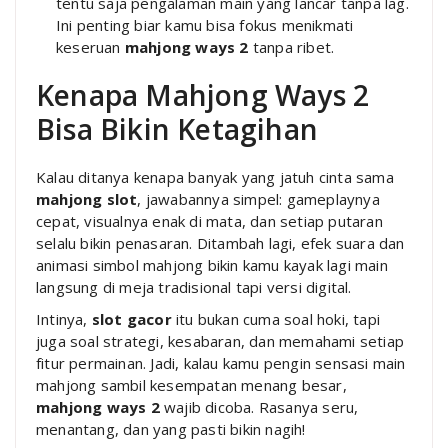
tentu saja pengalaman main yang lancar tanpa lag.
Ini penting biar kamu bisa fokus menikmati
keseruan
mahjong ways 2
tanpa ribet.
Kenapa Mahjong Ways 2
Bisa Bikin Ketagihan
Kalau ditanya kenapa banyak yang jatuh cinta sama
mahjong slot
, jawabannya simpel: gameplaynya
cepat, visualnya enak di mata, dan setiap putaran
selalu bikin penasaran. Ditambah lagi, efek suara dan
animasi simbol mahjong bikin kamu kayak lagi main
langsung di meja tradisional tapi versi digital.
Intinya,
slot gacor
itu bukan cuma soal hoki, tapi
juga soal strategi, kesabaran, dan memahami setiap
fitur permainan. Jadi, kalau kamu pengin sensasi main
mahjong sambil kesempatan menang besar,
mahjong ways 2
wajib dicoba. Rasanya seru,
menantang, dan yang pasti bikin nagih!