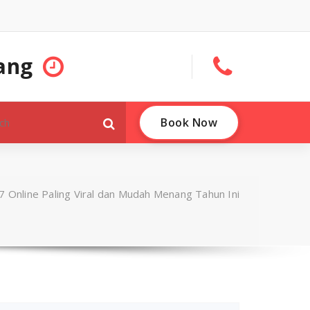
ang
Book Now
7 Online Paling Viral dan Mudah Menang Tahun Ini