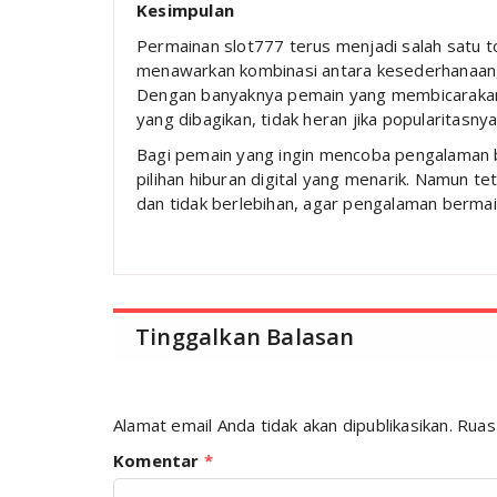
Kesimpulan
Permainan slot777 terus menjadi salah satu top
menawarkan kombinasi antara kesederhanaan,
Dengan banyaknya pemain yang membicarakan 
yang dibagikan, tidak heran jika popularitasny
Bagi pemain yang ingin mencoba pengalaman b
pilihan hiburan digital yang menarik. Namun t
dan tidak berlebihan, agar pengalaman berm
Tinggalkan Balasan
Alamat email Anda tidak akan dipublikasikan.
Ruas
Komentar
*