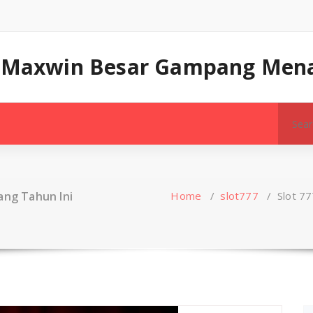
ya Maxwin Besar Gampang Men
Search
for:
ang Tahun Ini
Home
/
slot777
/
Slot 77