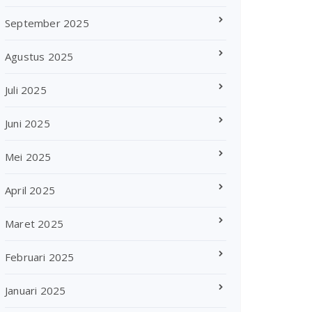
September 2025
Agustus 2025
Juli 2025
Juni 2025
Mei 2025
April 2025
Maret 2025
Februari 2025
Januari 2025