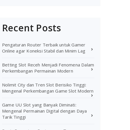
Recent Posts
Pengaturan Router Terbaik untuk Gamer
Online agar Koneksi Stabil dan Minim Lag
Betting Slot Receh Menjadi Fenomena Dalam
Perkembangan Permainan Modern
Nolimit City dan Tren Slot Berisiko Tinggi:
Mengenal Perkembangan Game Slot Modern
Game UU Slot yang Banyak Diminati:
Mengenal Permainan Digital dengan Daya
Tarik Tinggi