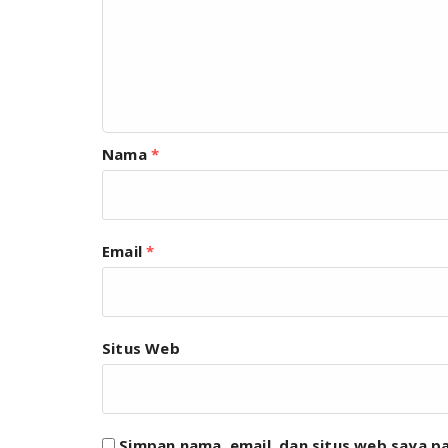
Nama
*
Email
*
Situs Web
Simpan nama, email, dan situs web saya p