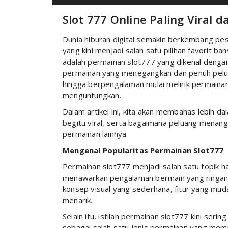
Slot 777 Online Paling Viral
Dunia hiburan digital semakin berkembang pes
yang kini menjadi salah satu pilihan favorit b
adalah permainan slot777 yang dikenal deng
permainan yang menegangkan dan penuh pelua
hingga berpengalaman mulai melirik permainan 
menguntungkan.
Dalam artikel ini, kita akan membahas lebih 
begitu viral, serta bagaimana peluang menang
permainan lainnya.
Mengenal Popularitas Permainan Slot777
Permainan slot777 menjadi salah satu topik h
menawarkan pengalaman bermain yang ringan
konsep visual yang sederhana, fitur yang mu
menarik.
Selain itu, istilah permainan slot777 kini ser
sebagai salah satu jenis permainan yang memi