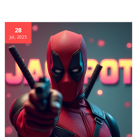
28
Jul, 2025