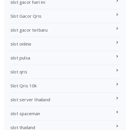
slot gacor hari ini
Slot Gacor Qris
slot gacor terbaru
slot online
slot pulsa
slot qris
Slot Qris 10k
slot server thailand
slot spaceman
slot thailand