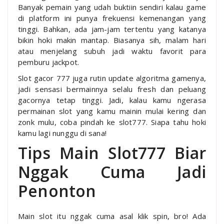
Banyak pemain yang udah buktiin sendiri kalau game
di platform ini punya frekuensi kemenangan yang
tinggi. Bahkan, ada jam-jam tertentu yang katanya
bikin hoki makin mantap. Biasanya sih, malam hari
atau menjelang subuh jadi waktu favorit para
pemburu jackpot.
Slot gacor 777 juga rutin update algoritma gamenya,
jadi sensasi bermainnya selalu fresh dan peluang
gacornya tetap tinggi. Jadi, kalau kamu ngerasa
permainan slot yang kamu mainin mulai kering dan
zonk mulu, coba pindah ke slot777. Siapa tahu hoki
kamu lagi nunggu di sana!
Tips Main Slot777 Biar
Nggak Cuma Jadi
Penonton
Main slot itu nggak cuma asal klik spin, bro! Ada