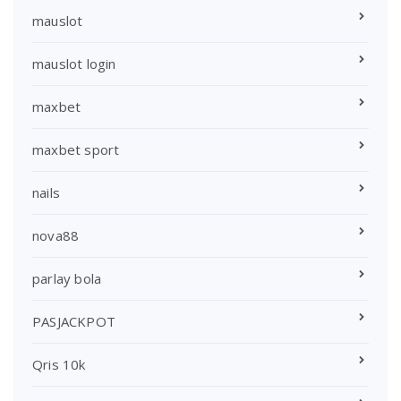
mauslot
mauslot login
maxbet
maxbet sport
nails
nova88
parlay bola
PASJACKPOT
Qris 10k