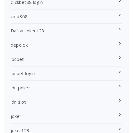
clickbet88 login
cmd368
Daftar Joker123
depo 5k
ibcbet
ibcbet login
idn poker
idn slot
joker
joker123