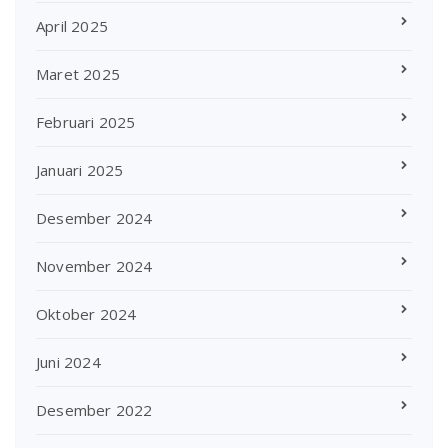
April 2025
Maret 2025
Februari 2025
Januari 2025
Desember 2024
November 2024
Oktober 2024
Juni 2024
Desember 2022