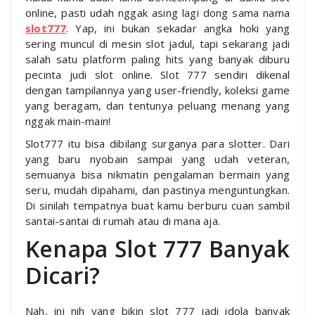
online, pasti udah nggak asing lagi dong sama nama
slot777
. Yap, ini bukan sekadar angka hoki yang
sering muncul di mesin slot jadul, tapi sekarang jadi
salah satu platform paling hits yang banyak diburu
pecinta judi slot online. Slot 777 sendiri dikenal
dengan tampilannya yang user-friendly, koleksi game
yang beragam, dan tentunya peluang menang yang
nggak main-main!
Slot777 itu bisa dibilang surganya para slotter. Dari
yang baru nyobain sampai yang udah veteran,
semuanya bisa nikmatin pengalaman bermain yang
seru, mudah dipahami, dan pastinya menguntungkan.
Di sinilah tempatnya buat kamu berburu cuan sambil
santai-santai di rumah atau di mana aja.
Kenapa Slot 777 Banyak
Dicari?
Nah, ini nih yang bikin slot 777 jadi idola banyak