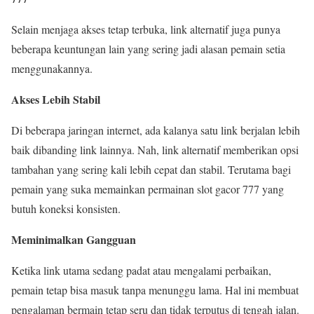
Selain menjaga akses tetap terbuka, link alternatif juga punya
beberapa keuntungan lain yang sering jadi alasan pemain setia
menggunakannya.
Akses Lebih Stabil
Di beberapa jaringan internet, ada kalanya satu link berjalan lebih
baik dibanding link lainnya. Nah, link alternatif memberikan opsi
tambahan yang sering kali lebih cepat dan stabil. Terutama bagi
pemain yang suka memainkan permainan slot gacor 777 yang
butuh koneksi konsisten.
Meminimalkan Gangguan
Ketika link utama sedang padat atau mengalami perbaikan,
pemain tetap bisa masuk tanpa menunggu lama. Hal ini membuat
pengalaman bermain tetap seru dan tidak terputus di tengah jalan.