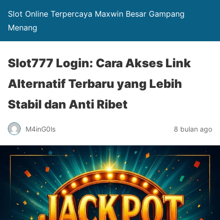
Slot Online Terpercaya Maxwin Besar Gampang
Menang
Slot777 Login: Cara Akses Link
Alternatif Terbaru yang Lebih
Stabil dan Anti Ribet
M4inG0ls
8 bulan ago