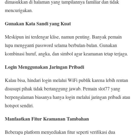
dimasukkan di halaman yang tampilannya familiar dan tidak
mencurigakan.
Gunakan Kata Sandi yang Kuat
Meskipun ini terdengar klise, namun penting. Banyak pemain
lupa mengganti password selama berbulan-bulan. Gunakan
kombinasi huruf, angka, dan simbol agar keamanan tetap terjaga.
Login Menggunakan Jaringan Pribadi
Kalau bisa, hindari login melalui WiFi publik karena lebih rentan
disusupi pihak tidak bertanggung jawab. Pemain slot77 yang
berpengalaman biasanya hanya login melalui jaringan pribadi atau
hotspot sendiri.
Manfaatkan Fitur Keamanan Tambahan
Beberapa platform menyediakan fitur seperti verifikasi dua